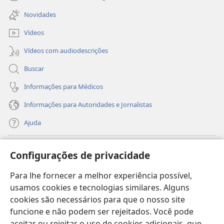
(abre
janela)
nova
Novidades
janela)
Vídeos
Vídeos com audiodescrições
Buscar
Informações para Médicos
Informações para Autoridades e Jornalistas
Ajuda
Donativos
(abre
Configurações de privacidade
nova
janela)
Para lhe fornecer a melhor experiência possível,
Biblioteca On-line da Torre de Vigia™
(abre
usamos cookies e tecnologias similares. Alguns
nova
®
JW Hub
cookies são necessários para que o nosso site
janela)
(abre
funcione e não podem ser rejeitados. Você pode
nova
®
JW Library
janela)
aceitar ou rejeitar o uso de cookies adicionais, que