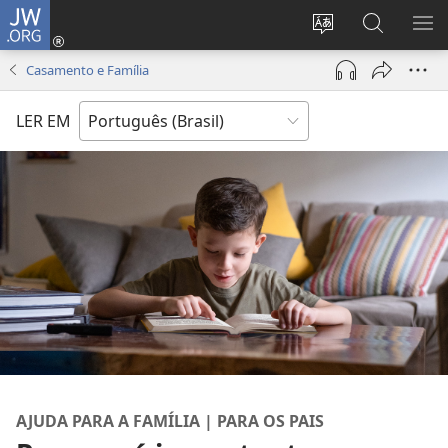
JW.ORG
Log
in
Mudar
Buscar
EXI
(abre
o
no
ME
Casamento e Família
nova
idioma
JW.ORG
janela)
do
LER EM
site
AJUDA PARA A FAMÍLIA | PARA OS PAIS