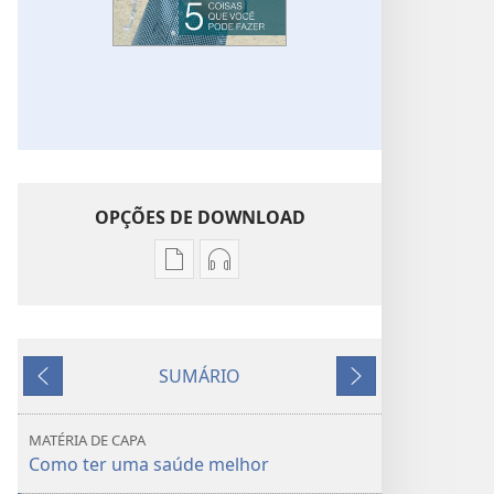
OPÇÕES DE DOWNLOAD
Opções
Opções
de
de
download
download
de
de
SUMÁRIO
publicações
áudio
Anterior
Próximo
DESPERTAI!
DESPERTAI!
Melhore
Melhore
MATÉRIA DE CAPA
sua
sua
Como ter uma saúde melhor
saúde
saúde