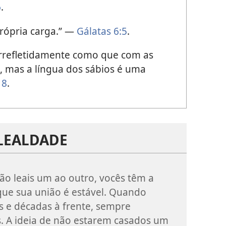
6
.
rópria carga.” —
Gálatas 6:5
.
 irrefletidamente como que com as
 mas a língua dos sábios é uma
18
.
LEALDADE
são leais um ao outro, vocês têm a
que sua união é estável. Quando
 e décadas à frente, sempre
. A ideia de não estarem casados um