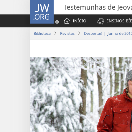
JW.ORG
Testemunhas de Jeov
INÍCIO
ENSINOS BÍ
Biblioteca
Revistas
Despertai! | Junho de 201