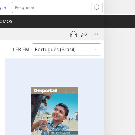
g in
bre
Pesquisar
ova
SOMOS
nela)
LER EM