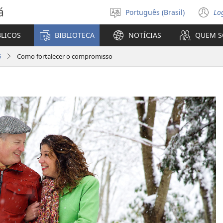
á
Português (Brasil)
Lo
Selecione
(a
o
n
BLICOS
BIBLIOTECA
NOTÍCIAS
QUEM 
idioma
ja
5
Como fortalecer o compromisso