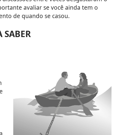
portante avaliar se você ainda tem o
nto de quando se casou.
A SABER
m
e
a