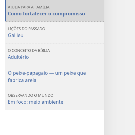
—
—
AJUDA PARA A FAMÍLIA
5
5
Como fortalecer o compromisso
coisas
coisas
que
que
LIÇÕES DO PASSADO
você
você
Galileu
pode
pode
fazer
fazer
O CONCEITO DA BÍBLIA
Adultério
O peixe-papagaio — um peixe que
fabrica areia
OBSERVANDO O MUNDO
Em foco: meio ambiente