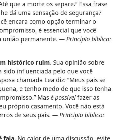
Até que a morte os separe.” Essa frase
a lhe dá uma sensação de segurança?
cê encara como opção terminar o
compromisso, é essencial que você
a união permanente.
— Princípio bíblico:
um histórico ruim.
Sua opinião sobre
sido influenciada pelo que você
posa chamada Lea diz: “Meus pais se
quena, e tenho medo de que isso tenha
compromisso.” Mas
é possível
fazer as
eu próprio casamento. Você não está
rros de seus pais.
— Princípio bíblico:
 fala.
No calor de uma discussão, evite