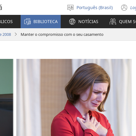
á
Português (Brasil)
Lo
Selecione
(a
o
n
BLICOS
BIBLIOTECA
NOTÍCIAS
QUEM 
idioma
ja
e 2008
Manter o compromisso com o seu casamento