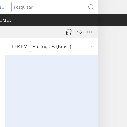
g in
bre
Pesquisar
ova
SOMOS
nela)
LER EM