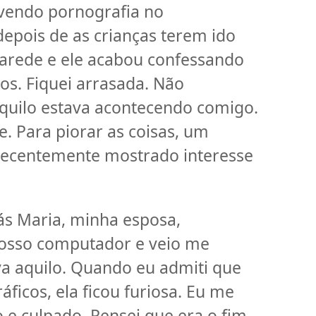
 vendo pornografia no
depois de as crianças terem ido
parede e ele acabou confessando
cos. Fiquei arrasada. Não
aquilo estava acontecendo comigo.
e. Para piorar as coisas, um
 recentemente mostrado interesse
ás Maria, minha esposa,
osso computador e veio me
va aquilo. Quando eu admiti que
áficos, ela ficou furiosa. Eu me
 e culpado. Pensei que era o fim