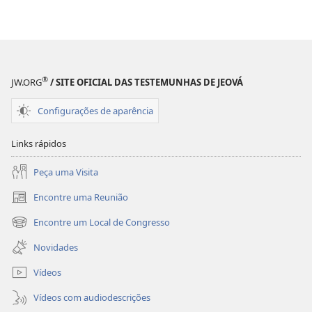
download
de
publicações
REVISTAS
8 de junho de 2003
®
JW.ORG
/ SITE OFICIAL DAS TESTEMUNHAS DE JEOVÁ
Configurações de aparência
Links rápidos
Peça uma Visita
Encontre uma Reunião
(abre
nova
Encontre um Local de Congresso
(abre
janela)
nova
Novidades
janela)
Vídeos
Vídeos com audiodescrições