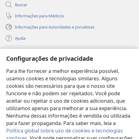
Buscar
Informações para Médicos
Informações para Autoridades e Jornalistas
Ajuda
Donativos
(abre
Configurações de privacidade
nova
janela)
Para lhe fornecer a melhor experiência possível,
Biblioteca On-line da Torre de Vigia™
(abre
usamos cookies e tecnologias similares. Alguns
nova
®
JW Hub
cookies são necessários para que o nosso site
janela)
(abre
funcione e não podem ser rejeitados. Você pode
nova
®
JW Library
janela)
aceitar ou rejeitar o uso de cookies adicionais, que
utilizamos apenas para melhorar a sua experiência.
Watchtower Library
Nenhuma dessas informações é vendida ou utilizada
para fazer propaganda. Para saber mais, leia a
Política global sobre uso de cookies e tecnologias
similares
. Você pode personalizar suas configurações