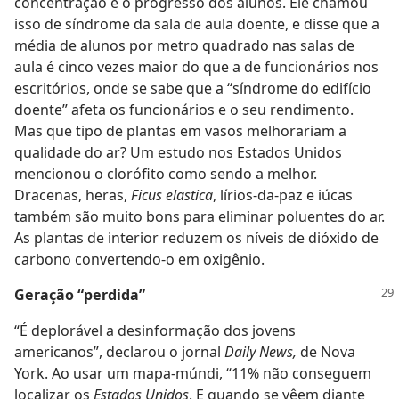
concentração e o progresso dos alunos. Ele chamou
isso de síndrome da sala de aula doente, e disse que a
média de alunos por metro quadrado nas salas de
aula é cinco vezes maior do que a de funcionários nos
escritórios, onde se sabe que a “síndrome do edifício
doente” afeta os funcionários e o seu rendimento.
Mas que tipo de plantas em vasos melhorariam a
qualidade do ar? Um estudo nos Estados Unidos
mencionou o clorófito como sendo a melhor.
Dracenas, heras,
Ficus elastica
, lírios-da-paz e iúcas
também são muito bons para eliminar poluentes do ar.
As plantas de interior reduzem os níveis de dióxido de
carbono convertendo-o em oxigênio.
Geração “perdida”
“É deplorável a desinformação dos jovens
americanos”, declarou o jornal
Daily News,
de Nova
York. Ao usar um mapa-múndi, “11% não conseguem
localizar os
Estados Unidos
. E quando se vêem diante