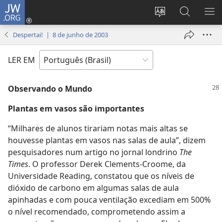
JW.ORG
Log
in
Mudar
Buscar
EXI
(abre
o
no
ME
Despertai! | 8 de junho de 2003
nova
idioma
JW.ORG
janela)
do
LER EM
site
Observando o Mundo
Plantas em vasos são importantes
“Milhares de alunos tirariam notas mais altas se
houvesse plantas em vasos nas salas de aula”, dizem
pesquisadores num artigo no jornal londrino
The
Times
. O professor Derek Clements-Croome, da
Universidade Reading, constatou que os níveis de
dióxido de carbono em algumas salas de aula
apinhadas e com pouca ventilação excediam em 500%
o nível recomendado, comprometendo assim a