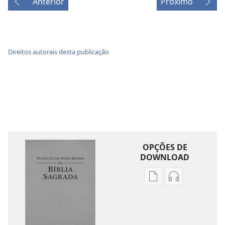
Anterior
Próximo
Direitos autorais desta publicação
OPÇÕES DE
DOWNLOAD
Opções
Opções
de
de
download
download
de
de