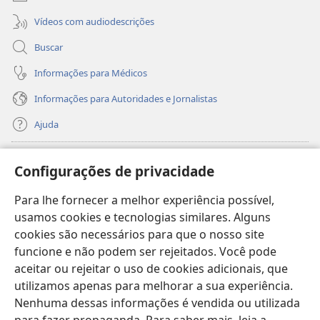
Vídeos com audiodescrições
Buscar
Informações para Médicos
Informações para Autoridades e Jornalistas
Ajuda
Donativos
(abre
Configurações de privacidade
nova
janela)
Para lhe fornecer a melhor experiência possível,
Biblioteca On-line da Torre de Vigia™
(abre
usamos cookies e tecnologias similares. Alguns
nova
®
JW Hub
cookies são necessários para que o nosso site
janela)
(abre
funcione e não podem ser rejeitados. Você pode
nova
®
JW Library
janela)
aceitar ou rejeitar o uso de cookies adicionais, que
utilizamos apenas para melhorar a sua experiência.
Watchtower Library
Nenhuma dessas informações é vendida ou utilizada