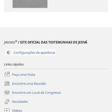
publicações
áudio
Tradução
Tradução
do
do
Novo
Novo
Mundo
Mundo
da
da
Bíblia
Bíblia
®
JW.ORG
/ SITE OFICIAL DAS TESTEMUNHAS DE JEOVÁ
Sagrada
Sagrada
(revisão
(revisão
Configurações de aparência
de
de
2015)
2015)
Links rápidos
Peça uma Visita
Encontre uma Reunião
(abre
nova
Encontre um Local de Congresso
(abre
janela)
nova
Novidades
janela)
Vídeos