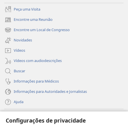
Peça uma Visita
Encontre uma Reunião
(abre
nova
Encontre um Local de Congresso
(abre
janela)
nova
Novidades
janela)
Vídeos
Vídeos com audiodescrições
Buscar
Informações para Médicos
Informações para Autoridades e Jornalistas
Ajuda
Donativos
(abre
Configurações de privacidade
nova