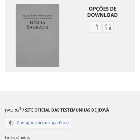
OPÇÕES DE
DOWNLOAD
Opções
Opções
de
de
download
download
de
de
publicações
áudio
Tradução
Tradução
do
do
Novo
Novo
Mundo
Mundo
da
da
Bíblia
Bíblia
®
JW.ORG
/ SITE OFICIAL DAS TESTEMUNHAS DE JEOVÁ
Sagrada
Sagrada
(revisão
(revisão
Configurações de aparência
de
de
2015)
2015)
Links rápidos