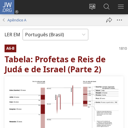
JW.ORG
Log
in
Mudar
Buscar
EXI
(abre
o
no
ME
Apêndice A
nova
idioma
JW.ORG
janela)
do
LER EM
site
A6-B
Tabela: Profetas e Reis de
Judá e de Israel (Parte 2)