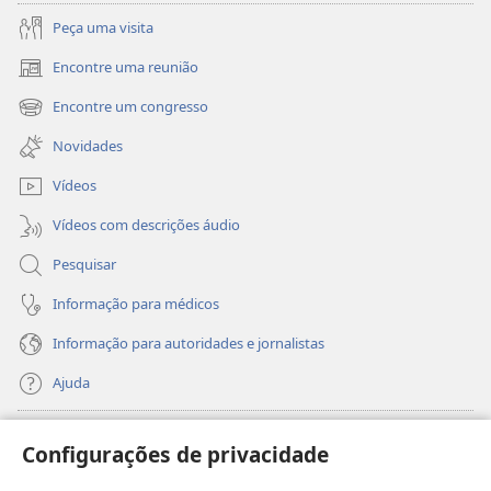
Peça uma visita
Encontre uma reunião
(abre
uma
Encontre um congresso
(abre
nova
uma
janela)
Novidades
nova
janela)
Vídeos
Vídeos com descrições áudio
Pesquisar
Informação para médicos
Informação para autoridades e jornalistas
Ajuda
Donativos
(abre
Configurações de privacidade
uma
nova