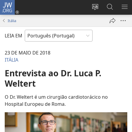
JW.ORG
Entrar
(abre
Alterar
Pesquisar
MO
uma
a
no
ME
Itália
nova
língua
Site
janela)
do
JW.ORG
LEIA EM
site
23 DE MAIO DE 2018
ITÁLIA
Entrevista ao Dr. Luca P.
Weltert
O Dr. Weltert é um cirurgião cardiotorácico no
Hospital Europeu de Roma.