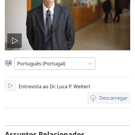
Reproduzir
vídeo
Selecionar
língua
Entrevista ao Dr. Luca P. Weltert
Reproduzir
Descarregar
Opções
de
download
de
vídeo
Assuntos Relacionados