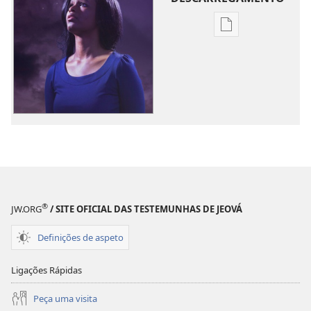
Opções
de
download
de
publicações
A
SENTINELA
Novembro de 2
®
JW.ORG
/ SITE OFICIAL DAS TESTEMUNHAS DE JEOVÁ
Definições de aspeto
Ligações Rápidas
Peça uma visita