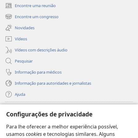
Encontre uma reunião
(abre
uma
Encontre um congresso
(abre
nova
uma
janela)
Novidades
nova
janela)
Vídeos
Vídeos com descrições áudio
Pesquisar
Informação para médicos
Informação para autoridades e jornalistas
Ajuda
Donativos
(abre
Configurações de privacidade
uma
nova
Para lhe oferecer a melhor experiência possível,
Biblioteca
Online
da Torre de Vigia™
(abre
janela)
usamos
cookies
e tecnologias similares. Alguns
uma