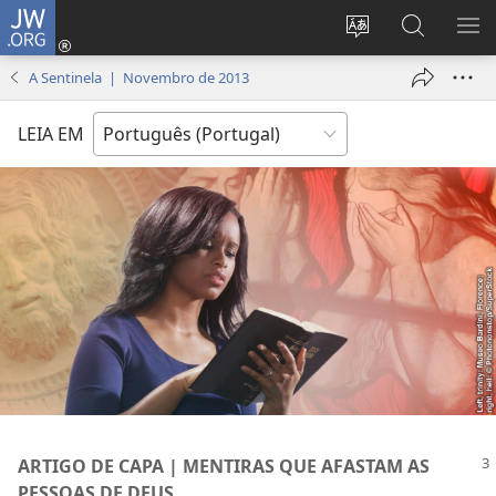
JW.ORG
Entrar
(abre
Alterar
Pesquisar
MO
uma
a
no
ME
A Sentinela | Novembro de 2013
nova
língua
Site
janela)
do
JW.ORG
LEIA EM
site
ARTIGO DE CAPA | MENTIRAS QUE AFASTAM AS
PESSOAS DE DEUS