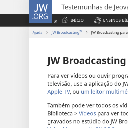
JW.ORG
Testemunhas de Jeov
INÍCIO
ENSINOS BÍ
®
Ajuda
JW Broadcasting
JW Broadcasting para
JW Broadcasting
Para ver vídeos ou ouvir prog
televisão, use a aplicação do 
Apple TV
, ou
um leitor multim
Também pode ver todos os ví
Biblioteca >
Vídeos
para ver tod
gravados no estúdio do JW Bro