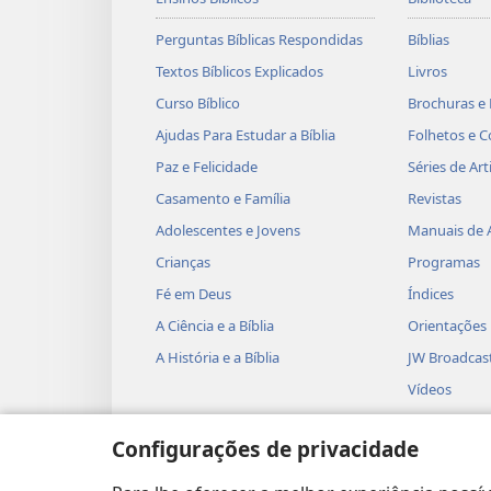
Perguntas Bíblicas Respondidas
Bíblias
Textos Bíblicos Explicados
Livros
Curso Bíblico
Brochuras e 
Ajudas Para Estudar a Bíblia
Folhetos e C
Paz e Felicidade
Séries de Art
Casamento e Família
Revistas
Adolescentes e Jovens
Manuais de 
Crianças
Programas
Fé em Deus
Índices
A Ciência e a Bíblia
Orientações
A História e a Bíblia
JW Broadcas
Vídeos
Música
Configurações de privacidade
Dramatizaçõ
Leituras Dra