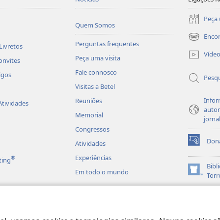
Peça 
Quem Somos
Enco
(abre
Perguntas frequentes
Livretos
uma
Víde
Peça uma visita
nova
onvites
janela)
Fale connosco
igos
Pesqu
Visitas a Betel
Infor
Reuniões
Atividades
autor
Memorial
jorna
Congressos
Don
Atividades
(abre
uma
Experiências
®
ting
nova
Bibl
Em todo o mundo
janela)
(abre
Torr
uma
JW L
nova
es em Áudio
janela)
matizadas da Bíblia