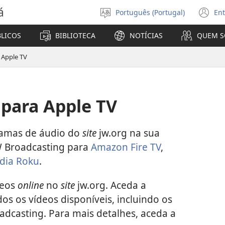
á
Português (Portugal)
Ent
Selecionar
(a
Língua
u
BLICOS
BIBLIOTECA
NOTÍCIAS
QUEM 
no
ja
 Apple TV
 para Apple TV
ramas de áudio do
site
jw.org na sua
JW Broadcasting para
Amazon Fire TV
,
édia Roku
.
deos
online
no
site
jw.org. Aceda a
os os vídeos disponíveis, incluindo os
adcasting. Para mais detalhes, aceda a