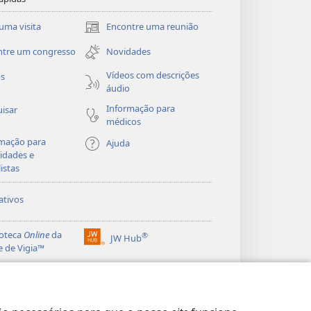
uma visita
Encontre uma reunião
(abre
uma
ntre um congresso
Novidades
nova
janela)
Vídeos com descrições
os
áudio
Informação para
isar
médicos
mação para
Ajuda
idades e
listas
ativos
ioteca
Online
da
®
JW Hub
(abre
e de Vigia™
uma
®
nova
ibrary
Watchtower Library
janela)