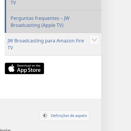
TV
Perguntas frequentes – JW
Broadcasting (Apple TV)
JW Broadcasting para Amazon Fire
Mostrar
TV
mais
Download
on
the
App
Store
(abre
uma
nova
Definições de aspeto
janela)
ápidas