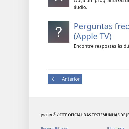
Ouça um programa ou uma
áudio.
Perguntas fre
(Apple TV)
Encontre respostas às d
Anterior
®
JW.ORG
/ SITE OFICIAL DAS TESTEMUNHAS DE J
Ensinos Bíblicos
Biblioteca