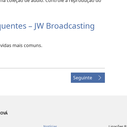
 coleção de áudio. Controle a reprodução do
quentes – JW Broadcasting
úvidas mais comuns.
Seguinte
EOVÁ
Notícias
Ligações R