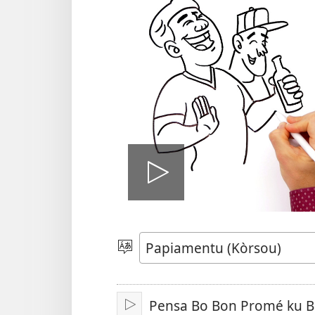
Pasa
vidio
Skohe
Idioma
Pensa Bo Bon Promé ku 
Play