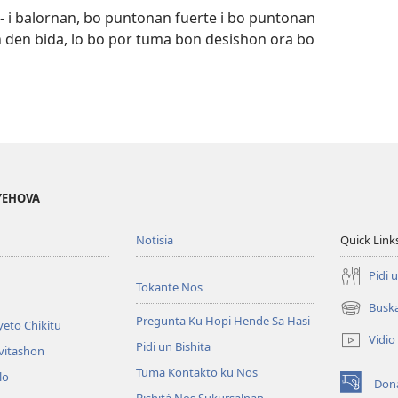
a- i balornan, bo puntonan fuerte i bo puntonan
 den bida, lo bo por tuma bon desishon ora bo
 YEHOVA
Notisia
Quick Link
Pidi 
Tokante Nos
Busk
(opens
Pregunta Ku Hopi Hende Sa Hasi
eto Chikitu
new
Vidio
Pidi un Bishita
window)
vitashon
Tuma Kontakto ku Nos
lo
Don
(opens
Bishitá Nos Sukursalnan