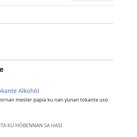
pa
download
vidio
te
okante Alkohòl
ornan mester papia ku nan yunan tokante uso
NTA KU HÓBENNAN SA HASI