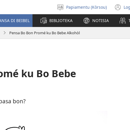
Papiamentu (Kòrsou)
Log
Skohe
(o
Idioma
n
ANSA DI BEIBEL
BIBLIOTEKA
NOTISIA
wi
Pensa Bo Bon Promé ku Bo Bebe Alkohòl
omé ku Bo Bebe
 pasa bon?