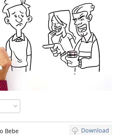
Download
Bo Bebe
Opshon