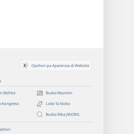
Opshon pa Aparensia di Website
s
un Bishita
Buska Reunion
(opens
new
a Kongreso
Loke Ta Nobo
window)
Buska Riba JW.ORG
ashon