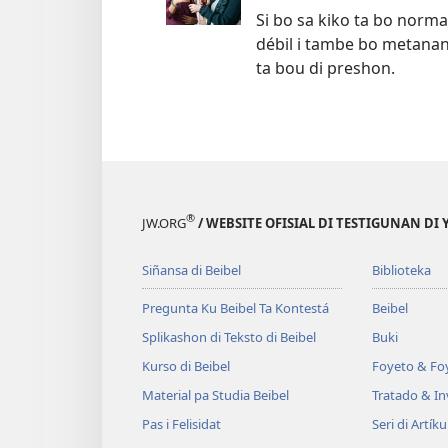
Si bo sa kiko ta bo norm
débil i tambe bo metanan
ta bou di preshon.
®
JW.ORG
/ WEBSITE OFISIAL DI TESTIGUNAN DI
Siñansa di Beibel
Biblioteka
Pregunta Ku Beibel Ta Kontestá
Beibel
Splikashon di Teksto di Beibel
Buki
Kurso di Beibel
Foyeto & Foy
Material pa Studia Beibel
Tratado & In
Pas i Felisidat
Seri di Artíku