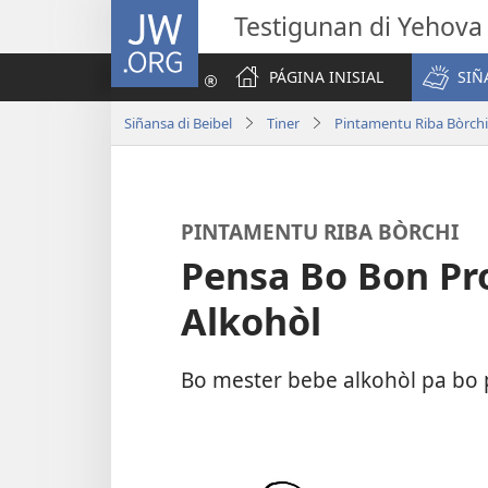
JW.ORG
Testigunan di Yehova
PÁGINA INISIAL
SIÑ
Siñansa di Beibel
Tiner
Pintamentu Riba Bòrchi
PINTAMENTU RIBA BÒRCHI
Pensa Bo Bon Pr
Alkohòl
Bo mester bebe alkohòl pa bo