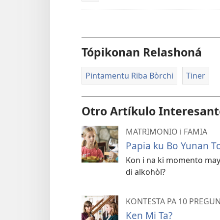
Tópikonan Relashoná
Pintamentu Riba Bòrchi
Tiner
Otro Artíkulo Interesan
MATRIMONIO i FAMIA
Papia ku Bo Yunan T
Kon i na ki momento may
di alkohòl?
KONTESTA PA 10 PREGU
Ken Mi Ta?