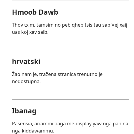
Hmoob Dawb
Thov txim, tamsim no peb qheb tsis tau sab Vej xaij
uas koj xav saib.
hrvatski
Žao nam je, tražena stranica trenutno je
nedostupna.
Ibanag
Pasensia, ariammi paga me-display yaw nga pahina
nga kiddawammu.