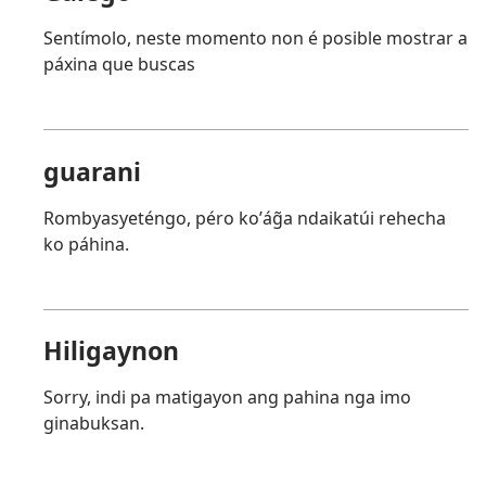
Sentímolo, neste momento non é posible mostrar a
páxina que buscas
guarani
Rombyasyeténgo, péro koʼág̃a ndaikatúi rehecha
ko páhina.
Hiligaynon
Sorry, indi pa matigayon ang pahina nga imo
ginabuksan.