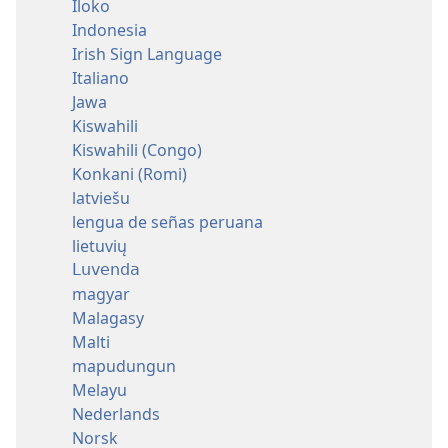
Iloko
Indonesia
Irish Sign Language
Italiano
Jawa
Kiswahili
Kiswahili (Congo)
Konkani (Romi)
latviešu
lengua de señas peruana
lietuvių
Luvenda
magyar
Malagasy
Malti
mapudungun
Melayu
Nederlands
Norsk