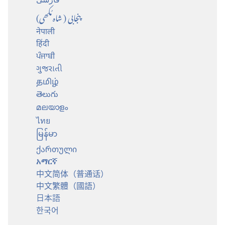
پنجابی (شاہ مُکھی)
नेपाली
हिंदी
ਪੰਜਾਬੀ
ગુજરાતી
தமிழ்
తెలుగు
മലയാളം
ไทย
မြန်မာ
ქართული
አማርኛ
中文简体（普通话）
中文繁體（國語）
日本語
한국어