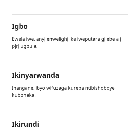
Igbo
Ewela iwe, anyị enwelighị ike iwepụtara gị ebe a ị
pịrị ugbu a.
Ikinyarwanda
Ihangane, ibyo wifuzaga kureba ntibishoboye
kuboneka.
Ikirundi