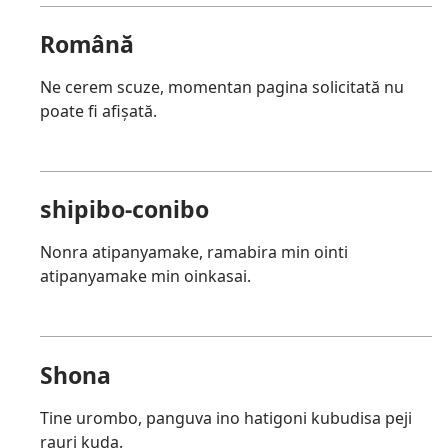
Română
Ne cerem scuze, momentan pagina solicitată nu
poate fi afișată.
shipibo-conibo
Nonra atipanyamake, ramabira min ointi
atipanyamake min oinkasai.
Shona
Tine urombo, panguva ino hatigoni kubudisa peji
rauri kuda.