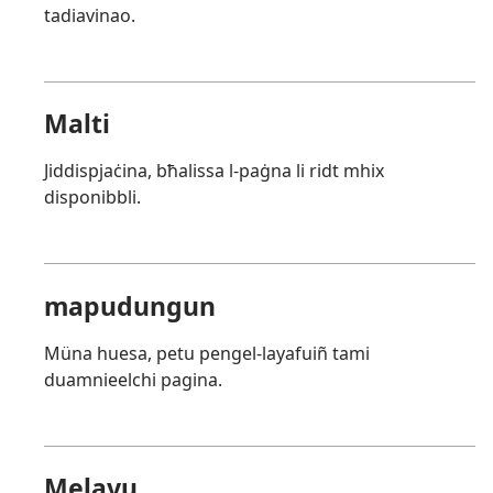
tadiavinao.
Malti
Jiddispjaċina, bħalissa l-paġna li ridt mhix
disponibbli.
mapudungun
Müna huesa, petu pengel-layafuiñ tami
duamnieelchi pagina.
Melayu