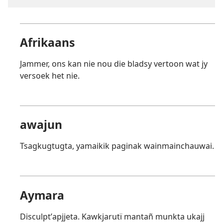
Afrikaans
Jammer, ons kan nie nou die bladsy vertoon wat jy
versoek het nie.
awajun
Tsagkugtugta, yamaikik paginak wainmainchauwai.
Aymara
Disculptʼapjjeta. Kawkjarutï mantañ munkta ukajj