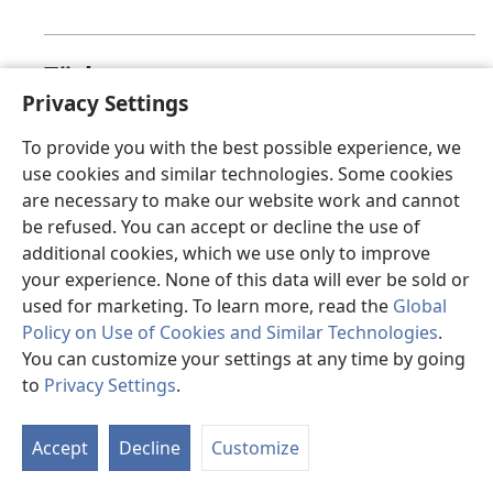
Türkçe
Privacy Settings
Üzgünüz, bu sayfa şu anda görüntülenemiyor.
To provide you with the best possible experience, we
use cookies and similar technologies. Some cookies
are necessary to make our website work and cannot
valencià
be refused. You can accept or decline the use of
additional cookies, which we use only to improve
Ho sentim, en este moment la pàgina que busques
your experience. None of this data will ever be sold or
no està disponible.
used for marketing. To learn more, read the
Global
Policy on Use of Cookies and Similar Technologies
.
You can customize your settings at any time by going
to
Privacy Settings
.
Việt
Accept
Decline
Customize
Hiện trang mà bạn yêu cầu không thể hiển thị.