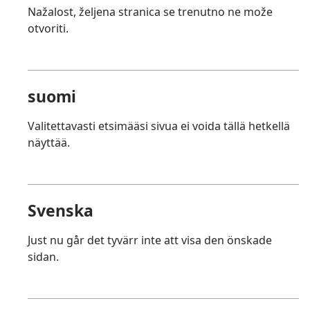
Nažalost, željena stranica se trenutno ne može
otvoriti.
suomi
Valitettavasti etsimääsi sivua ei voida tällä hetkellä
näyttää.
Svenska
Just nu går det tyvärr inte att visa den önskade
sidan.