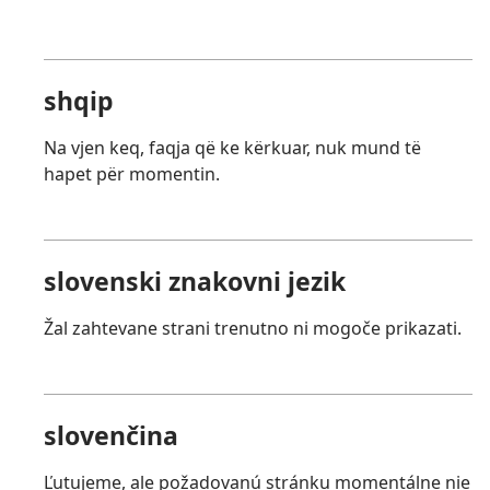
shqip
Na vjen keq, faqja që ke kërkuar, nuk mund të
hapet për momentin.
slovenski znakovni jezik
Žal zahtevane strani trenutno ni mogoče prikazati.
slovenčina
Ľutujeme, ale požadovanú stránku momentálne nie