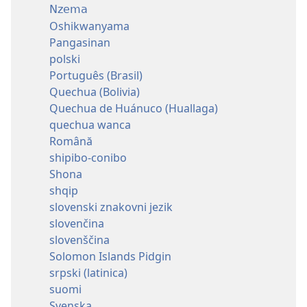
Nzema
Oshikwanyama
Pangasinan
polski
Português (Brasil)
Quechua (Bolivia)
Quechua de Huánuco (Huallaga)
quechua wanca
Română
shipibo-conibo
Shona
shqip
slovenski znakovni jezik
slovenčina
slovenščina
Solomon Islands Pidgin
srpski (latinica)
suomi
Svenska