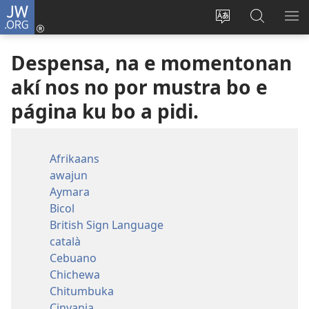
JW.ORG
Log
In
Kambia
Buska
MU
(opens
idioma
Riba
ME
Despensa, na e momentonan
new
di
JW.ORG
window)
e
akí nos no por mustra bo e
website
página ku bo a pidi.
Afrikaans
awajun
Aymara
Bicol
British Sign Language
català
Cebuano
Chichewa
Chitumbuka
Cinyanja