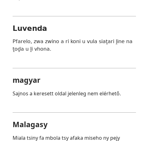
Luvenda
Pfarelo, zwa zwino a ri koni u vula siaṱari ḽine na
ṱoḓa u ḽi vhona.
magyar
Sajnos a keresett oldal jelenleg nem elérhető.
Malagasy
Miala tsiny fa mbola tsy afaka miseho ny pejy