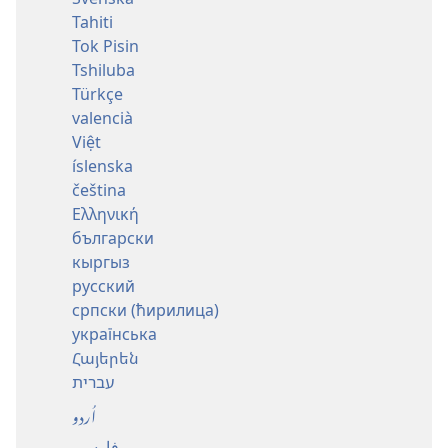
Tahiti
Tok Pisin
Tshiluba
Türkçe
valencià
Việt
íslenska
čeština
Ελληνική
български
кыргыз
русский
српски (ћирилица)
українська
Հայերեն
עברית
اُردو
فارسی