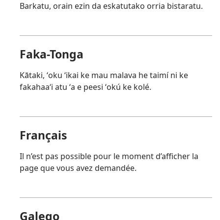
Barkatu, orain ezin da eskatutako orria bistaratu.
Faka-Tonga
Kātaki, ʻoku ʻikai ke mau malava he taimí ni ke
fakahaaʻi atu ʻa e peesi ʻokú ke kolé.
Français
Il n’est pas possible pour le moment d’afficher la
page que vous avez demandée.
Galego