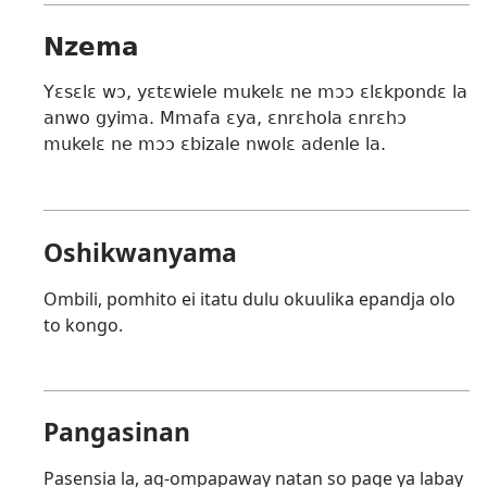
Nzema
Yɛsɛlɛ wɔ, yɛtɛwiele mukelɛ ne mɔɔ ɛlɛkpondɛ la
anwo gyima. Mmafa ɛya, ɛnrɛhola ɛnrɛhɔ
mukelɛ ne mɔɔ ɛbizale nwolɛ adenle la.
Oshikwanyama
Ombili, pomhito ei itatu dulu okuulika epandja olo
to kongo.
Pangasinan
Pasensia la, ag-ompapaway natan so page ya labay