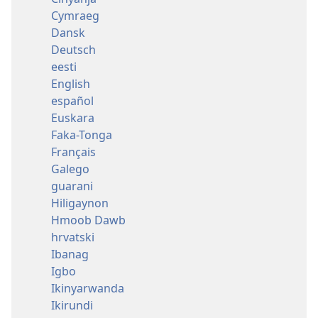
Cymraeg
Dansk
Deutsch
eesti
English
español
Euskara
Faka-Tonga
Français
Galego
guarani
Hiligaynon
Hmoob Dawb
hrvatski
Ibanag
Igbo
Ikinyarwanda
Ikirundi