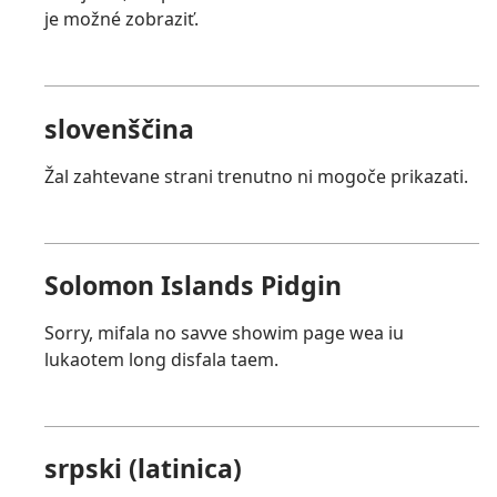
je možné zobraziť.
slovenščina
Žal zahtevane strani trenutno ni mogoče prikazati.
Solomon Islands Pidgin
Sorry, mifala no savve showim page wea iu
lukaotem long disfala taem.
srpski (latinica)