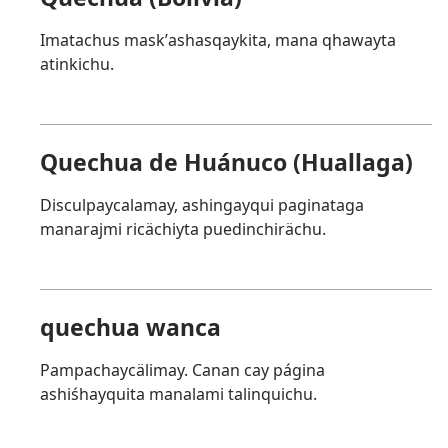
Imatachus maskʼashasqaykita, mana qhawayta
atinkichu.
Quechua de Huánuco (Huallaga)
Disculpaycalamay, ashingayqui paginataga
manarajmi ricächiyta puedinchirächu.
quechua wanca
Pampachaycälimay. Canan cay página
ashiśhayquita manalami talinquichu.