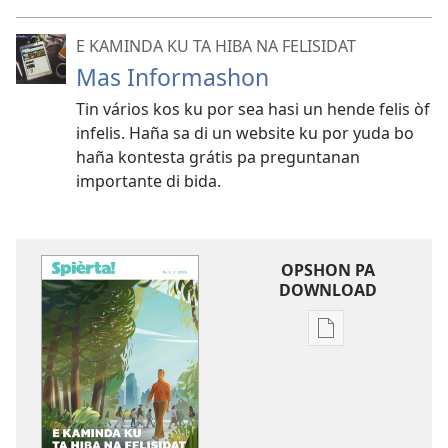
E KAMINDA KU TA HIBA NA FELISIDAT
Mas Informashon
Tin vários kos ku por sea hasi un hende felis òf
infelis. Haña sa di un website ku por yuda bo
haña kontesta grátis pa preguntanan
importante di bida.
OPSHON PA
DOWNLOAD
Opshon
pa
download
publikashon
SPIÈRTA!