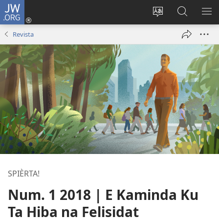
JW.ORG
Log
In
Kambia
Buska
MU
(opens
idioma
Riba
ME
Revista
new
di
JW.ORG
window)
e
website
SPIÈRTA!
Num. 1 2018 | E Kaminda Ku
Ta Hiba na Felisidat