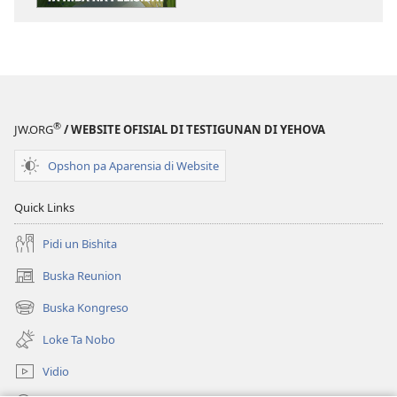
E Kaminda
Ku
Ta
Hiba
na
Felisidat
®
JW.ORG
/ WEBSITE OFISIAL DI TESTIGUNAN DI YEHOVA
Opshon pa Aparensia di Website
Quick Links
Pidi un Bishita
Buska Reunion
(opens
new
Buska Kongreso
(opens
window)
new
Loke Ta Nobo
window)
Vidio