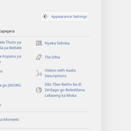
Appearance Settings
 Kapejana
la Thuto ya
Nyaka Seboka
(opens
a ya Beibele
new
a Kopano ya
window)
Tše Difsa
e
Videos with Audio
io
Descriptions
Dilo Tšeo Batho ba di
a go JW.ORG
Dirišago go Boledišana
Lefaseng ka Moka
o
ha Moneelo