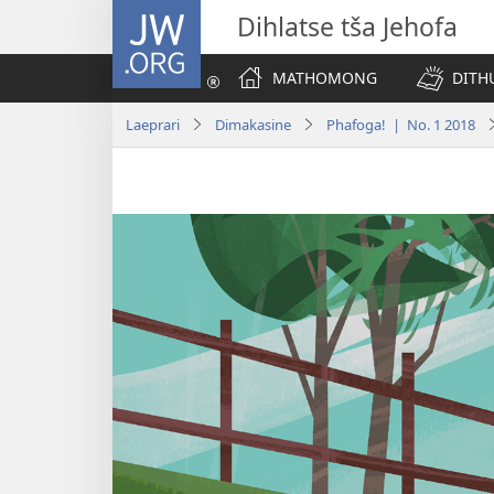
JW.ORG
Dihlatse tša Jehofa
MATHOMONG
DITH
Laeprari
Dimakasine
Phafoga! | No. 1 2018