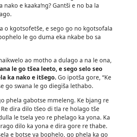
a nako e kaaka’ng? Gantši e no ba la
ago.
la o kgotsofetše, e sego go no kgotsofala
 bophelo le go duma eka nkabe bo sa
 maikwelo ao motho a dulago a na le ona,
ana le go tšea leeto, e sego selo seo
la ka nako e itšego.
Go ipotša gore, “Ke
otse go swana le go diegiša lethabo.
 go phela gabotse mmeleng. Ke bjang re
 dira dilo tšeo di tla re holago tše
dulla le tsela yeo re phelago ka yona. Ka
rago dilo ka yona e dira gore re thabe.
tsela e botse ya bophelo, go phela ka go