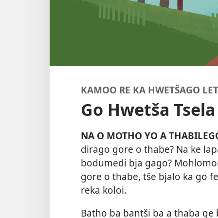
KAMOO RE KA HWETŠAGO LE
Go Hwetša Tsela
NA O MOTHO YO A THABILEG
dirago gore o thabe? Na ke l
bodumedi bja gago? Mohlomongw
gore o thabe, tše bjalo ka go
reka koloi.
Batho ba bantši ba a thaba ge b