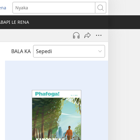
ena
pens
Nyaka
ew
BAPI LE RENA
indow)
BALA KA