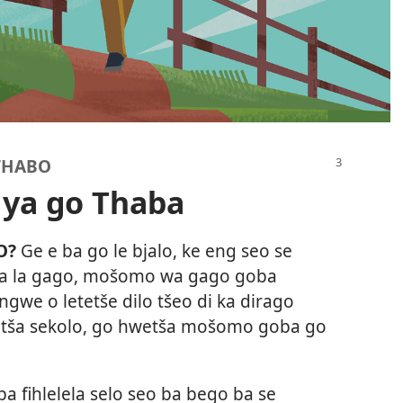
THABO
 ya go Thaba
O?
Ge e ba go le bjalo, ke eng seo se
apa la gago, mošomo wa gago goba
e o letetše dilo tšeo di ka dirago
 fetša sekolo, go hwetša mošomo goba go
a fihlelela selo seo ba bego ba se