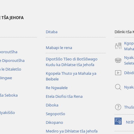
 TŠA JEHOFA
Ditaba
Dilinki tša
Kgope
Mabapi le rena
Mahal
iporoutšha
Nyak
Dipotšišo Tšeo di Botšišwago
e Diporoutšha
(opens
Selet
Kudu ka Dihlatse tša Jehofa
new
le Ditaletšo
Dibid
Kgopela Thuto ya Mahala ya
window)
 Dingwe
Beibele
Nyak
Re Ngwalele
ša Seboka
Etela Diofisi tša Rena
Diboka
Thuš
Nyakišišo
Segopotšo
Ntš
Dikopano
(opens
new
Mediro ya Dihlatse tša Jehofa