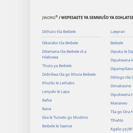
®
JW.ORG
/ WEPESAETE YA SEMMUŠO YA DIHLATSE
Dithuto tša Beibele
Laeprari
Dikarabo tša Beibele
Beibele
Ditemana tša Beibele di a
Dipuku le D
Hlaloswa
Dipukwana l
Thuto ya Beibele
Dipampišana 
Didirišwa tša go Ithuta Beibele
Dihlogo tše
Khutšo le Lethabo
Dimakasine
Lenyalo le Lapa
Dipukwana t
Bafsa
Mananeo
Bana
Tša go Dira 
Eba le Tumelo go Modimo
Tlhahlo
Beibele le Saense
Kgašo ya JW