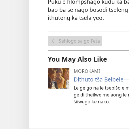
Puku e hlompšhago kudu ka bak
bao ba se nago bosodi tseleng 
ithuteng ka tsela yeo.
Sehlogo sa go Feta
You May Also Like
MOROKAMI
Dithuto tša Beibele—
Le ge go na le tsebišo e 
ge di theilwe melaong le
šiiwego ke nako.