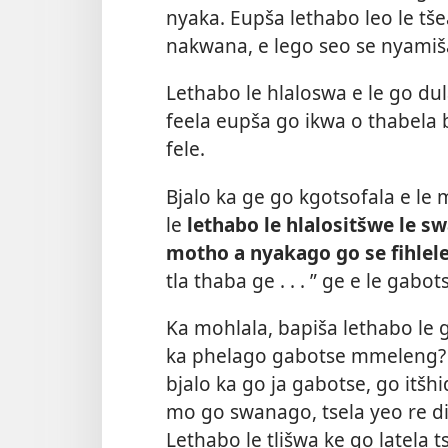
nyaka. Eupša lethabo leo le tše
nakwana, e lego seo se nyamiš
Lethabo le hlaloswa e le go du
feela eupša go ikwa o thabela
fele.
Bjalo ka ge go kgotsofala e le
le
lethabo le hlalositšwe le sw
motho a nyakago go se fihlele
tla thaba ge . . . ” ge e le gab
Ka mohlala, bapiša lethabo le
ka phelago gabotse mmeleng? Re
bjalo ka go ja gabotse, go itšhi
mo go swanago, tsela yeo re di
Lethabo le tlišwa ke go latela 