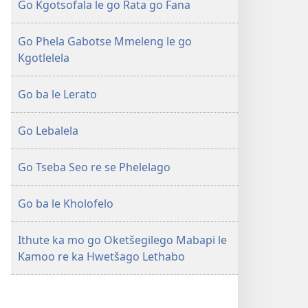
Go Kgotsofala le go Rata go Fana
re
Kamoo
ka
re
Go Phela Gabotse Mmeleng le go
Hwetšago
ka
Kgotlelela
Lethabo
Hwetšago
Lethabo
Go ba le Lerato
Go Lebalela
Go Tseba Seo re se Phelelago
Go ba le Kholofelo
Ithute ka mo go Oketšegilego Mabapi le
Kamoo re ka Hwetšago Lethabo