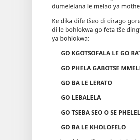
dumelelana le melao ya mothe
Ke dika dife tšeo di dirago go
di le bohlokwa go feta tše ding
ya bohlokwa:
GO KGOTSOFALA LE GO RA
GO PHELA GABOTSE MMEL
GO BA LE LERATO
GO LEBALELA
GO TSEBA SEO O SE PHELE
GO BA LE KHOLOFELO