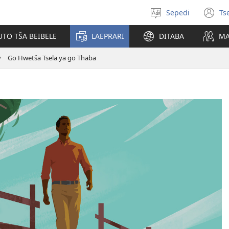
Sepedi
Ts
Kgetha
(o
leleme
n
UTO TŠA BEIBELE
LAEPRARI
DITABA
MA
w
Go Hwetša Tsela ya go Thaba