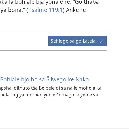
a la bohlale bja yona e re: “Go thaba
ya bona.” (
Psalme 119:1
) Anke re
Sehlogo sa go Latela
Bohlale bjo bo sa Šiiwego ke Nako
mpsha, dithuto tša Beibele di sa na le mohola ka
 melaong ya motheo yeo e šomago le yeo e sa