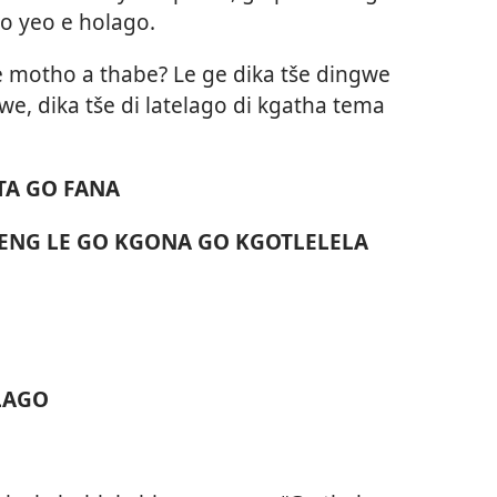
o yeo e holago.
re motho a thabe? Le ge dika tše dingwe
we, dika tše di latelago di kgatha tema
TA GO FANA
ENG LE GO KGONA GO KGOTLELELA
LAGO