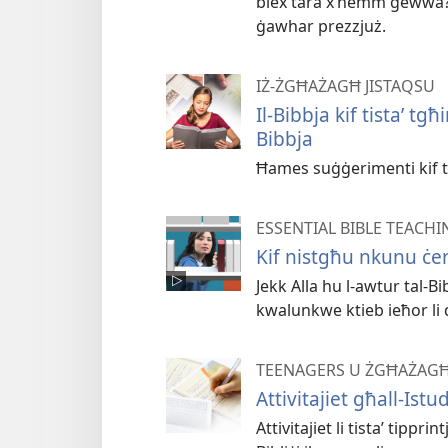
biex tara x’hemm ġewwa? I
ġawhar prezzjuż.
IŻ-ŻGĦAŻAGĦ JISTAQSU
Il-Bibbja kif tistaʼ tgħ
Bibbja
Ħames suġġerimenti kif tis
ESSENTIAL BIBLE TEACHI
Kif nistgħu nkunu ċert
Jekk Alla hu l-awtur tal-B
kwalunkwe ktieb ieħor li q
TEENAGERS U ŻGĦAŻAG
Attivitajiet għall-Istu
Attivitajiet li tistaʼ tipp