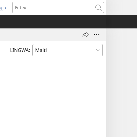
ggja
pens
Fittex
w
ndow)
LINGWA: