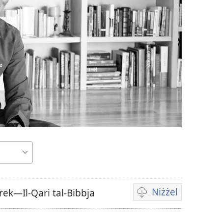
Niżżel
ek—Il-Qari tal-Bibbja
Għażliet
biex