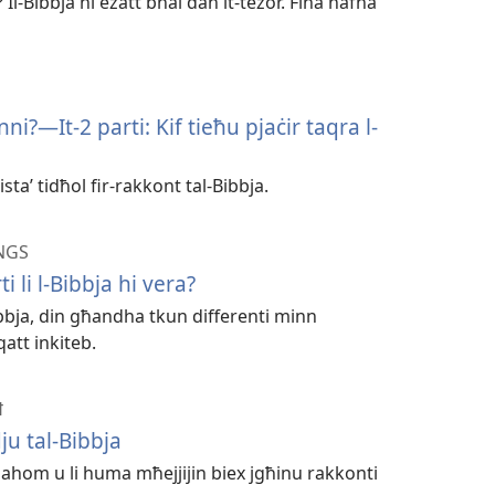
l-Bibbja hi eżatt bħal dan it-teżor. Fiha ħafna
inni?​—It-2 parti: Kif tieħu pjaċir taqra l-
taʼ tidħol fir-rakkont tal-Bibbja.
NGS
i li l-Bibbja hi vera?
ibbja, din għandha tkun differenti minn
att inkiteb.
Ħ
dju tal-Bibbja
rintjahom u li huma mħejjijin biex jgħinu rakkonti