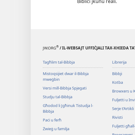
Bibliċi jkunu reali.
®
JW.ORG
/ IL-WEBSAJT UFFIĊJALI TAX-XHIEDA TA
Tagħlim tal-Bibbja
Librerija
Mistoqsijiet dwar il-Bibbja
Bibbji
mweġbin
Kotba
Versi mill-Bibbja Spjegati
Browxers u 
Studju tal-Bibbja
Fuljetti u Invi
Għodod li Jgħinuk Tistudja l-
Serje t’Artikli
Bibbja
Rivisti
Paċi u ferħ
Fuljetti għal
Żwieġ u familja
Programmi