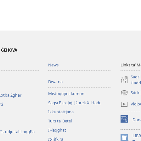
' ĠEĦOVA
News
Links taʼ M
Saqsi 
Dwarna
Ħadd
Sib k
Mistoqsijiet komuni
Kotba Żgħar
(opens
new
Saqsi Biex Jiġi Jżurek Xi Ħadd
Vidjo
ti
window)
Ikkuntattjana
Dona
Turs taʼ Betel
(opens
new
Il-laqgħat
l-Istudju tal-Laqgħa
window)
LIBR
It-Tifkira