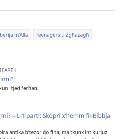
tiddawnlowdja
vidjow
rekordings
berija m’Alla
Teenagers u Żgħażagħ
MPAREK
ħinni?
tkun iżjed ferħan.
għinni?—L-1 parti: Skopri x’hemm fil-Bibbja
bira antika b’teżor ġo fiha, ma tkunx int kurjuż