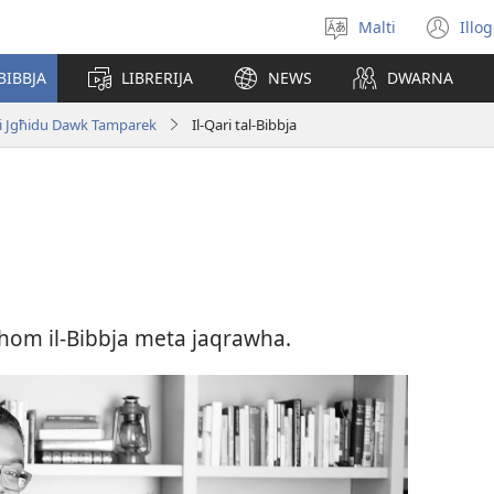
Malti
Illo
Agħżel
(o
il-
ne
BIBBJA
LIBRERIJA
NEWS
DWARNA
lingwa
wi
li Jgħidu Dawk Tamparek
Il-Qari tal-Bibbja
nhom il-​Bibbja meta jaqrawha.