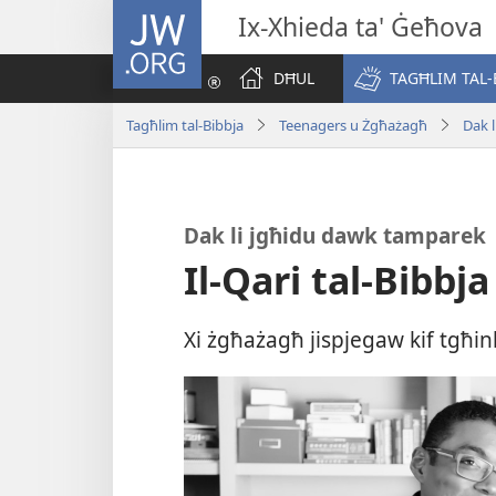
JW.ORG
Ix-Xhieda ta' Ġeħova
DĦUL
TAGĦLIM TAL-
Tagħlim tal-Bibbja
Teenagers u Żgħażagħ
Dak 
Dak li jgħidu dawk tamparek
Il-Qari tal-Bibbja
Xi żgħażagħ jispjegaw kif tgħi