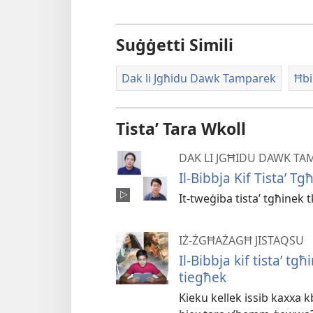
Suġġetti Simili
Dak li Jgħidu Dawk Tamparek
Ħbi
Tistaʼ Tara Wkoll
DAK LI JGĦIDU DAWK TA
Il-Bibbja Kif Tistaʼ Tg
It-tweġiba tistaʼ tgħinek 
IŻ-ŻGĦAŻAGĦ JISTAQSU
Il-Bibbja kif tistaʼ t
tiegħek
Kieku kellek issib kaxxa k