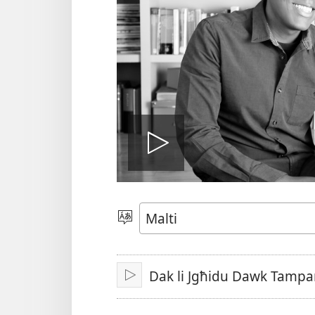
Play
video
Agħżel
il-
Lingwa
Dak li Jgħidu Dawk Tampar
Doqq