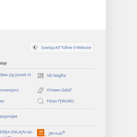
Issettja Kif Tidher il-Website
alajr
Biex Jiġi Jżurek Xi
Sib laqgħa
(opens
new
window)
onvenzjoni
X’Hawn Ġdid?
ws
Fittex f’JW.ORG
zzjonijiet
ERIJA ONLAJN tat-
®
JW Hub
(opens