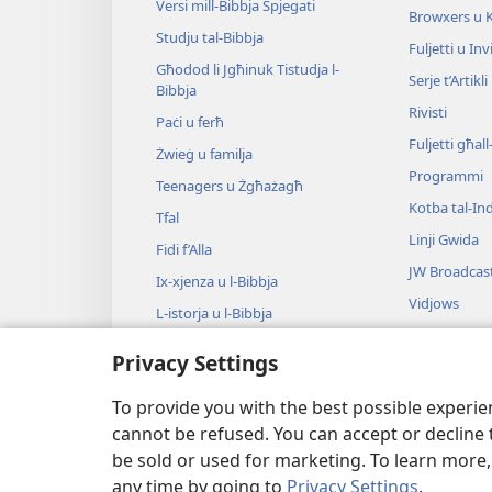
Versi mill-Bibbja Spjegati
Browxers u 
Studju tal-Bibbja
Fuljetti u Invi
Għodod li Jgħinuk Tistudja l-
Serje t’Artikli
Bibbja
Rivisti
Paċi u ferħ
Fuljetti għal
Żwieġ u familja
Programmi
Teenagers u Żgħażagħ
Kotba tal-Ind
Tfal
Linji Gwida
Fidi f’Alla
JW Broadcas
Ix-​xjenza u l-​Bibbja
Vidjows
L-​istorja u l-​Bibbja
Mużika
Privacy Settings
Drama bl-Aw
Qari Drammat
To provide you with the best possible experi
cannot be refused. You can accept or decline 
be sold or used for marketing. To learn more
any time by going to
Privacy Settings
.