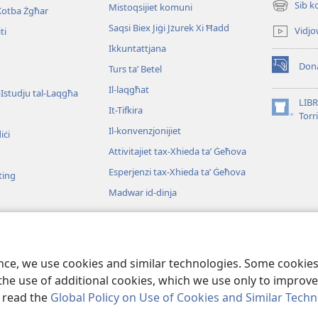
Sib k
Mistoqsijiet komuni
Kotba Żgħar
(opens
new
Saqsi Biex Jiġi Jżurek Xi Ħadd
Vidjo
ti
window)
Ikkuntattjana
Dona
Turs taʼ Betel
(opens
new
Il-laqgħat
l-Istudju tal-Laqgħa
window)
LIBR
It-Tifkira
(opens
Torr
new
Il-konvenzjonijiet
iċi
window)
Attivitajiet tax-Xhieda taʼ Ġeħova
Esperjenzi tax-Xhieda taʼ Ġeħova
ting
Madwar id-dinja
djo
iku mill-Bibbja
ence, we use cookies and similar technologies. Some cooki
the use of additional cookies, which we use only to improve 
, read the
Global Policy on Use of Cookies and Similar Tech