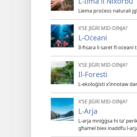
L-Ilma li Nixorbu
Liema proċess naturali jgħ
X’SE JIĠRI MID-DINJA?
L-Oċeani
Il-ħsara li saret fl-oċeani 
X’SE JIĠRI MID-DINJA?
Il-Foresti
L-ekoloġisti x’innotaw dan 
X’SE JIĠRI MID-DINJA?
L-Arja
L-arja mniġġsa hi taʼ perikl
għamel biex inaddfu l-arj