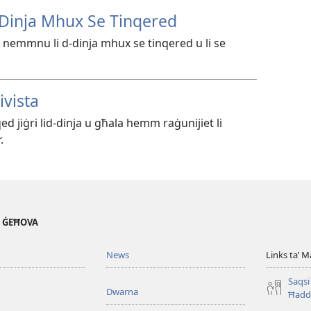
d-Dinja Mhux Se Tinqered
 nemmnu li d-dinja mhux se tinqered u li se
ivista
’qed jiġri lid-dinja u għala hemm raġunijiet li
.
' ĠEĦOVA
News
Links taʼ M
Saqsi 
Dwarna
Ħadd