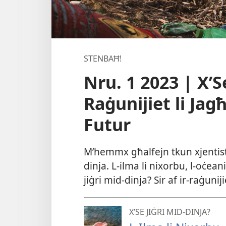
STENBAĦ!
Nru. 1 2023 | X’S
Raġunijiet li Ja
Futur
M’hemmx għalfejn tkun xjentist b
dinja. L-ilma li nixorbu, l-oċeani,
jiġri mid-dinja? Sir af ir-raġunij
X’SE JIĠRI MID-DINJA?