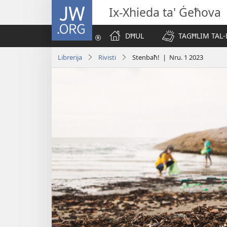
JW.ORG
Ix-Xhieda ta' Ġeħova
DĦUL
TAGĦLIM TAL-
Librerija
Rivisti
Stenbaħ! | Nru. 1 2023