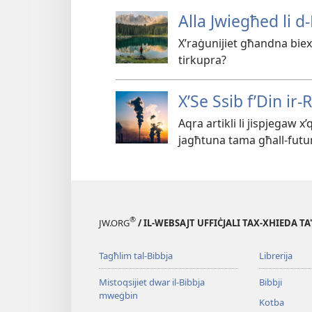
Alla Jwiegħed li 
X’raġunijiet għandna biex
tirkupra?
X’Se Ssib f’Din ir-R
Aqra artikli li jispjegaw x
jagħtuna tama għall-futur
®
JW.ORG
/ IL-WEBSAJT UFFIĊJALI TAX-XHIEDA TA
Tagħlim tal-Bibbja
Librerija
Mistoqsijiet dwar il-Bibbja
Bibbji
mweġbin
Kotba