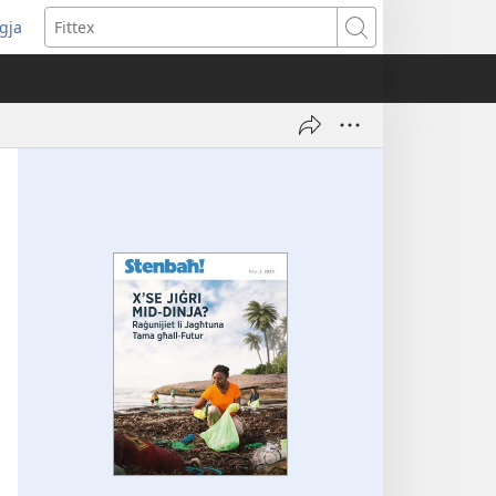
ggja
pens
Fittex
w
ndow)