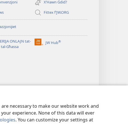
window)
onvenzjoni
X’Hawn Ġdid?
ws
Fittex f’JW.ORG
zzjonijiet
ERIJA ONLAJN tat-
®
JW Hub
(opens
i tal-Għassa
new
window)
es are necessary to make our website work and
your experience. None of this data will ever
nologies
. You can customize your settings at