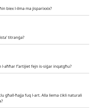
in biex l-ilma ma jisparixxix?
tistaʼ titranġa?
l-aħħar f’artijiet fejn is-siġar inqatgħu?
u għall-ħajja fuq l-art. Alla liema ċikli naturali
a?