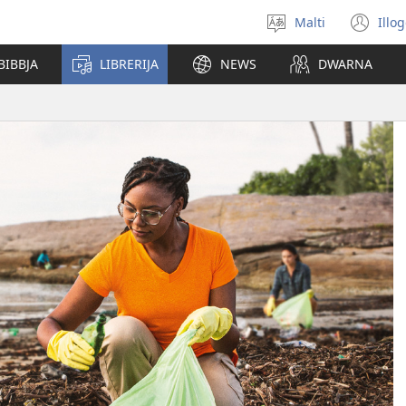
Malti
Illo
Agħżel
(o
il-
ne
BIBBJA
LIBRERIJA
NEWS
DWARNA
lingwa
wi