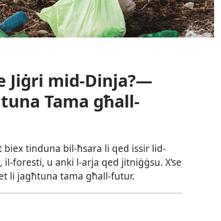
e Jiġri mid-Dinja?—
għtuna Tama għall-
iex tinduna bil-ħsara li qed issir lid-
 il-foresti, u anki l-arja qed jitniġġsu. X’se
iet li jagħtuna tama għall-futur.