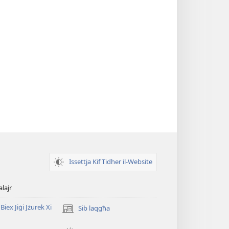
Issettja Kif Tidher il-Website
alajr
Biex Jiġi Jżurek Xi
Sib laqgħa
(opens
new