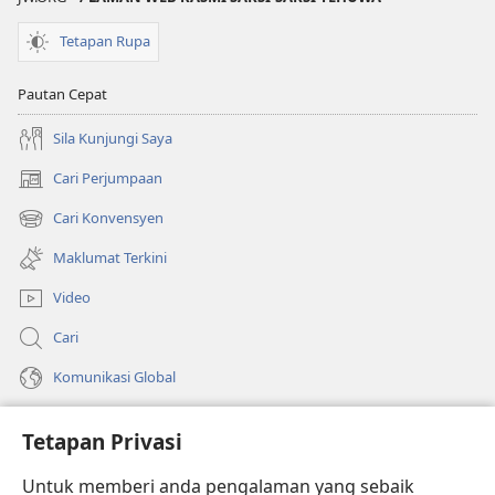
Tetapan Rupa
Pautan Cepat
Sila Kunjungi Saya
Cari Perjumpaan
(membuka
tetingkap
Cari Konvensyen
(membuka
baharu)
tetingkap
Maklumat Terkini
baharu)
Video
Cari
Komunikasi Global
Bantuan
Tetapan Privasi
Sumbangan
(membuka
Untuk memberi anda pengalaman yang sebaik