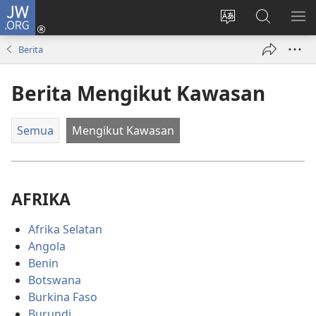
JW.ORG
Log
Masuk
Tukar
Cari
TU
(membuka
bahasa
JW.ORG
ME
Berita
tetingkap
laman
baharu)
web
Berita Mengikut Kawasan
Semua
Mengikut Kawasan
AFRIKA
Afrika Selatan
Angola
Benin
Botswana
Burkina Faso
Burundi