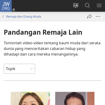
JW.ORG
Log
Masuk
Tukar
Cari
TU
(membuka
bahasa
JW.ORG
ME
Remaja dan Orang Muda
tetingkap
laman
baharu)
web
Pandangan Remaja Lain
Tontonlah video-video tentang kaum muda dari serata
dunia yang menceritakan cabaran hidup yang
dihadapi dan cara mereka menanganinya.