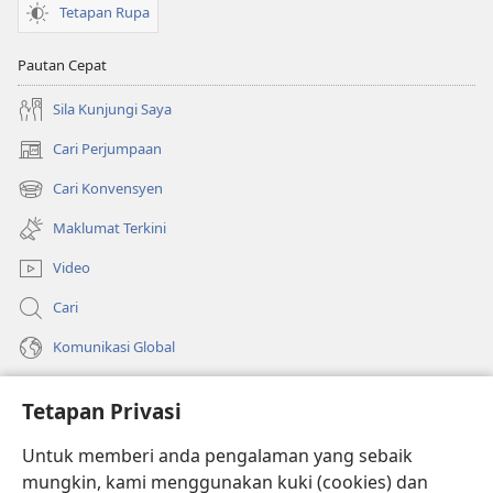
Tetapan Rupa
Pautan Cepat
Sila Kunjungi Saya
Cari Perjumpaan
(membuka
tetingkap
Cari Konvensyen
(membuka
baharu)
tetingkap
Maklumat Terkini
baharu)
Video
Cari
Komunikasi Global
Bantuan
Tetapan Privasi
Sumbangan
(membuka
Untuk memberi anda pengalaman yang sebaik
tetingkap
mungkin, kami menggunakan kuki (cookies) dan