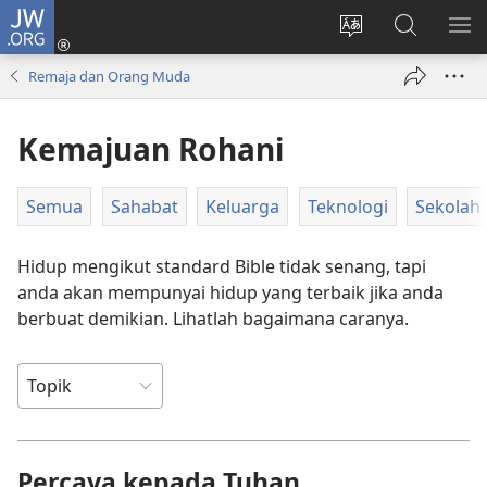
JW.ORG
Log
Masuk
Tukar
Cari
TU
(membuka
bahasa
JW.ORG
ME
Remaja dan Orang Muda
tetingkap
laman
baharu)
web
Kemajuan Rohani
Semua
Sahabat
Keluarga
Teknologi
Sekolah
Hidup mengikut standard Bible tidak senang, tapi
anda akan mempunyai hidup yang terbaik jika anda
berbuat demikian. Lihatlah bagaimana caranya.
Percaya kepada Tuhan