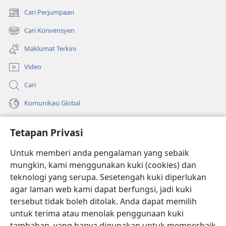
Cari Perjumpaan
(membuka
tetingkap
Cari Konvensyen
(membuka
baharu)
tetingkap
Maklumat Terkini
baharu)
Video
Cari
Komunikasi Global
Bantuan
Tetapan Privasi
Sumbangan
(membuka
Untuk memberi anda pengalaman yang sebaik
tetingkap
mungkin, kami menggunakan kuki (cookies) dan
baharu)
PERPUSTAKAAN DALAM TALIAN Watchtower
teknologi yang serupa. Sesetengah kuki diperlukan
(membuka
agar laman web kami dapat berfungsi, jadi kuki
tetingkap
®
JW Hub
baharu)
tersebut tidak boleh ditolak. Anda dapat memilih
(membuka
tetingkap
untuk terima atau menolak penggunaan kuki
®
JW Library
baharu)
tambahan, yang hanya digunakan untuk memperbaik