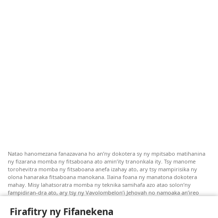
Natao hanomezana fanazavana ho an’ny dokotera sy ny mpitsabo matihanina
ny fizarana momba ny fitsaboana ato amin’ity tranonkala ity. Tsy manome
torohevitra momba ny fitsaboana anefa izahay ato, ary tsy mampirisika ny
olona hanaraka fitsaboana manokana. Ilaina foana ny manatona dokotera
mahay. Misy lahatsoratra momba ny teknika samihafa azo atao solon’ny
fampidiran-dra ato, ary tsy ny Vavolombelon’i Jehovah no namoaka an’ireo
lahatsoratra ireo. Anjaran’ilay mpitsabo ny miezaka mba haharaka ny
fanazavana nivoaka farany. Andraikiny ny miara-midinika amin’ny marary hoe
Firafitry ny Fifanekena
inona avy ny fitsaboana azo atao. Adidiny koa ny manampy ny marary hanao