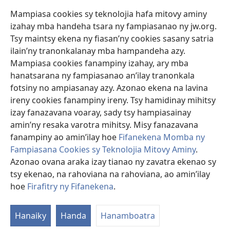
safidy mety amin’ny toe-pahasalamany sady manaja ny faniriany sy izay inoany.
Mampiasa cookies sy teknolojia hafa mitovy aminy
Mety tsy hety na tsy heken’ny marary sasany ny fomba fitsaboana sy teknika
voaresaka ato.
izahay mba handeha tsara ny fampiasanao ny jw.org.
Ho an’ny marary: Miresaha foana amin’ny dokoteranao na mpitsabo
Tsy maintsy ekena ny fiasan’ny cookies sasany satria
matihanina hafa, raha marary ianao ka mila torohevitra na te hahafantatra
ilain’ny tranonkalanay mba hampandeha azy.
momba ny fitsaboana iray. Manatòna dokotera raha mahatsiaro ho tsy
metimety ianao.
Mampiasa cookies fanampiny izahay, ary mba
hanatsarana ny fampiasanao an’ilay tranonkala
Ito fifanekena ito no mifehy an’izay mampiasa an’ity tranonkala ity.
fotsiny no ampiasanay azy. Azonao ekena na lavina
ireny cookies fanampiny ireny. Tsy hamidinay mihitsy
izay fanazavana voaray, sady tsy hampiasainay
amin’ny resaka varotra mihitsy. Misy fanazavana
Fisehony
fanampiny ao amin’ilay hoe
Fifanekena Momba ny
Fampiasana Cookies sy Teknolojia Mitovy Aminy
.
Azonao ovana araka izay tianao ny zavatra ekenao sy
tsy ekenao, na rahoviana na rahoviana, ao amin’ilay
Copyright
© 2026 Watch Tower Bible and Tract Society of Pennsylvania.
FIFANEKENA
|
FIFANEKENA MOMBA NY TSIAMBARATELO
|
FIRAFITRY
hoe
Firafitry ny Fifanekena
.
NY FIFANEKENA
Hanaiky
Handa
Hanamboatra