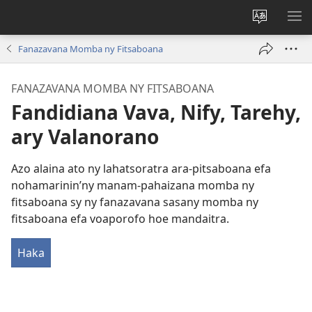
Hiova
HA
fiteny
Fanazavana Momba ny Fitsaboana
FANAZAVANA MOMBA NY FITSABOANA
Fandidiana Vava, Nify, Tarehy,
ary Valanorano
Azo alaina ato ny lahatsoratra ara-pitsaboana efa
nohamarinin’ny manam-pahaizana momba ny
fitsaboana sy ny fanazavana sasany momba ny
fitsaboana efa voaporofo hoe mandaitra.
Haka