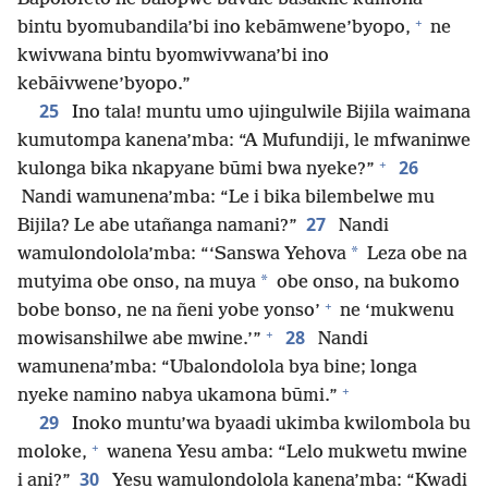
+
bintu byomubandila’bi ino kebāmwene’byopo,
ne
kwivwana bintu byomwivwana’bi ino
kebāivwene’byopo.”
25
Ino tala! muntu umo ujingulwile Bijila waimana
kumutompa kanena’mba: “A Mufundiji, le mfwaninwe
+
26
kulonga bika nkapyane būmi bwa nyeke?”
Nandi wamunena’mba: “Le i bika bilembelwe mu
27
Bijila? Le abe utañanga namani?”
Nandi
*
wamulondolola’mba: “‘Sanswa Yehova
Leza obe na
*
mutyima obe onso, na muya
obe onso, na bukomo
+
bobe bonso, ne na ñeni yobe yonso’
ne ‘mukwenu
+
28
mowisanshilwe abe mwine.’”
Nandi
wamunena’mba: “Ubalondolola bya bine; longa
+
nyeke namino nabya ukamona būmi.”
29
Inoko muntu’wa byaadi ukimba kwilombola bu
+
moloke,
wanena Yesu amba: “Lelo mukwetu mwine
30
i ani?”
Yesu wamulondolola kanena’mba: “Kwadi