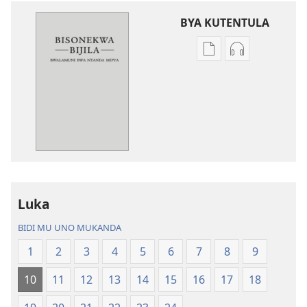
BYA KUTENTULA
Miswelo
Miswelo
ya
ya
mwa
mwa
kutentwila
kutentwila
mabuku
myanda
malembe
ikwetwe
Bisonekwa
ku
Bijila
mawi
—
Bisonekwa
Luka
Bwalamuni
Bijila
bwa
—
BIDI MU UNO MUKANDA
Ntanda
Bwalamuni
1
2
3
4
5
6
7
8
9
Mipya
bwa
(Mulupulwe
Ntanda
10
11
12
13
14
15
16
17
18
mu
Mipya
2018)
(Mulupulwe