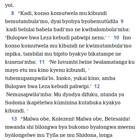
yoi.
8
“Kadi, konso komutwela mu kibundi
9
bemutambula’mo, dyai byobya byobemutūdila
kadi belulai babela badi’mo ne kwibalombola’mba:
+
10
‘Bulopwe bwa Leza kebudi pabwipi nenu.’
Ino
konso komutwela mu kibundi ne kwimutambula’mo
mpika, tambilai mu bipito byakyo bikatampe ne
11
kunena’mba:
‘Ne luvumbi lwine lwalamatanga ku
+
mayo etu mu kino kyenu kibundi,
tubemupampwila’lo. Inoko, yukai kino, amba
12
Bulopwe bwa Leza kebudi pabwipi.’
Nemusapwila’mba: Mu dyodya difuku, ntanda ya
Sodoma ikapēlelwa kūminina kutabuka kyakyo
+
kibundi.
13
“Malwa obe, Kolezeni! Malwa obe, Betesaida!
mwanda shi bilongwa bya bukomo byalongwa mwenu
byālongelwe mu Tyila ne mu Shidona, longa