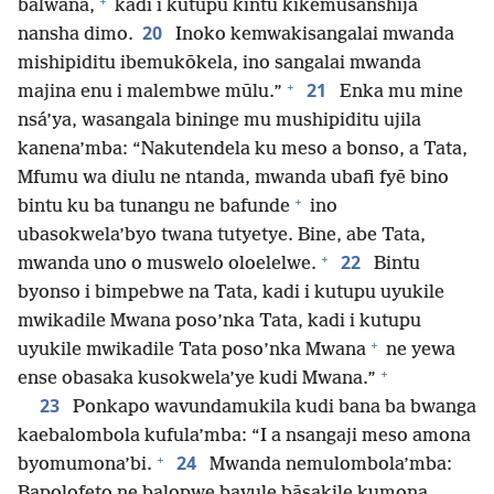
+
balwana,
kadi i kutupu kintu kikemusanshija
20
nansha dimo.
Inoko kemwakisangalai mwanda
mishipiditu ibemukōkela, ino sangalai mwanda
+
21
majina enu i malembwe mūlu.”
Enka mu mine
nsá’ya, wasangala bininge mu mushipiditu ujila
kanena’mba: “Nakutendela ku meso a bonso, a Tata,
Mfumu wa diulu ne ntanda, mwanda ubafi fyē bino
+
bintu ku ba tunangu ne bafunde
ino
ubasokwela’byo twana tutyetye. Bine, abe Tata,
+
22
mwanda uno o muswelo oloelelwe.
Bintu
byonso i bimpebwe na Tata, kadi i kutupu uyukile
mwikadile Mwana poso’nka Tata, kadi i kutupu
+
uyukile mwikadile Tata poso’nka Mwana
ne yewa
+
ense obasaka kusokwela’ye kudi Mwana.”
23
Ponkapo wavundamukila kudi bana ba bwanga
kaebalombola kufula’mba: “I a nsangaji meso amona
+
24
byomumona’bi.
Mwanda nemulombola’mba:
Bapolofeto ne balopwe bavule bāsakile kumona