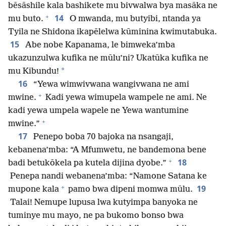
bēsāshile kala bashikete mu bivwalwa bya masāka ne
+
14
mu buto.
O mwanda, mu butyibi, ntanda ya
Tyila ne Shidona ikapēlelwa kūminina kwimutabuka.
15
Abe nobe Kapanama, le bimweka’mba
ukazunzulwa kufika ne mūlu’ni? Ukatūka kufika ne
*
mu Kibundu!
16
“Yewa wimwivwana wangivwana ne ami
+
mwine.
Kadi yewa wimupela wampele ne ami. Ne
kadi yewa umpela wapele ne Yewa wantumine
+
mwine.”
17
Penepo boba 70 bajoka na nsangaji,
kebanena’mba: “A Mfumwetu, ne bandemona bene
+
18
badi betukōkela pa kutela dijina dyobe.”
Penepa nandi webanena’mba: “Namone Satana ke
+
19
mupone kala
pamo bwa dipeni momwa mūlu.
Talai! Nemupe lupusa lwa kutyimpa banyoka ne
tuminye mu mayo, ne pa bukomo bonso bwa