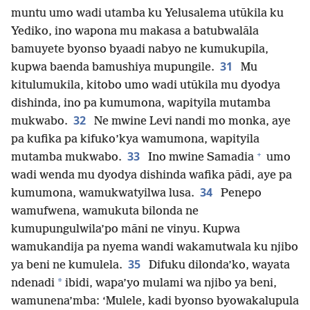
muntu umo wadi utamba ku Yelusalema utūkila ku
Yediko, ino wapona mu makasa a batubwalāla
bamuyete byonso byaadi nabyo ne kumukupila,
31
kupwa baenda bamushiya mupungile.
Mu
kitulumukila, kitobo umo wadi utūkila mu dyodya
dishinda, ino pa kumumona, wapityila mutamba
32
mukwabo.
Ne mwine Levi nandi mo monka, aye
pa kufika pa kifuko’kya wamumona, wapityila
+
33
mutamba mukwabo.
Ino mwine Samadia
umo
wadi wenda mu dyodya dishinda wafika pādi, aye pa
34
kumumona, wamukwatyilwa lusa.
Penepo
wamufwena, wamukuta bilonda ne
kumupungulwila’po māni ne vinyu. Kupwa
wamukandija pa nyema wandi wakamutwala ku njibo
35
ya beni ne kumulela.
Difuku dilonda’ko, wayata
*
ndenadi
ibidi, wapa’yo mulami wa njibo ya beni,
wamunena’mba: ‘Mulele, kadi byonso byowakalupula