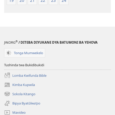
19
20
21
22
23
24
mu
2018)
®
JW.ORG
/ DITEBA DIYUKANE DYA BATUMONI BA YEHOVA
Tonga Mumwekelo
Tushinda twa Bukidibukidi
Lomba Kwifunda Bible
Kimba Kupwila
(opens
new
Sokola Kitango
(opens
window)
new
Bipya Byatūlwa’po
window)
Mavideo