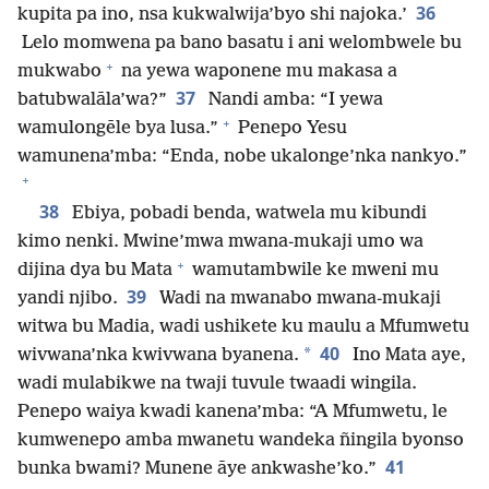
36
kupita pa ino, nsa kukwalwija’byo shi najoka.’
Lelo momwena pa bano basatu i ani welombwele bu
+
mukwabo
na yewa waponene mu makasa a
37
batubwalāla’wa?”
Nandi amba: “I yewa
+
wamulongēle bya lusa.”
Penepo Yesu
wamunena’mba: “Enda, nobe ukalonge’nka nankyo.”
+
38
Ebiya, pobadi benda, watwela mu kibundi
kimo nenki. Mwine’mwa mwana-mukaji umo wa
+
dijina dya bu Mata
wamutambwile ke mweni mu
39
yandi njibo.
Wadi na mwanabo mwana-mukaji
witwa bu Madia, wadi ushikete ku maulu a Mfumwetu
40
*
wivwana’nka kwivwana byanena.
Ino Mata aye,
wadi mulabikwe na twaji tuvule twaadi wingila.
Penepo waiya kwadi kanena’mba: “A Mfumwetu, le
kumwenepo amba mwanetu wandeka ñingila byonso
41
bunka bwami? Munene āye ankwashe’ko.”