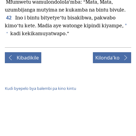
Mfumwetu wamulondolola’mba: “Mata, Mata,
uzumbijanga mutyima ne kukamba na bintu bivule.
42
Ino i bintu bityetye’tu bisakibwa, pakwabo
*
kimo’tu kete. Madia aye watonge kipindi kiyampe,
+
kadi kekikamuyatwapo.”
Kibadikile
Kilonda'ko
Kudi byepelo bya balembi pa kino kintu