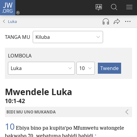
JW.ORG
Twela
(opens
Shinta
Kukimba
LO
new
ludimi
pa
NT
Luka
window)
lwa
JW.ORG
diteba
TANGA MU
LOMBOLA
Shapita
Mukanda
wa
mu
Mwendele Luka
Bible
10:1-42
BIDI MU UNO MUKANDA
10
Ebiya bino pa kupita’po Mfumwetu watongele
+
bakwabo 70, webatuma babidi babidi