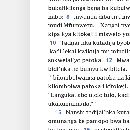
bukafikilanga bana ba kubulw
8
nabo;
mwanda dibajinji mw
+
mudi Mfumwetu.
Nangai nye
kipa kya kitōkeji i miswelo y
10
Tadijai’nka kutadija byob
kadi lekai kwikuja mu mingil
12
sokwelai’yo patōka.
Mwan
bidi’nka ne bumvu kwibitela.
*
bilombolwanga patōka na ki
kilombolwa patōka i kitōkeji.
“Languka, abe ulēle tulo, kad
+
ukakumunikila.”
15
Nanshi tadijai’nka kut
omunanga ke pamopo bwa bam
16