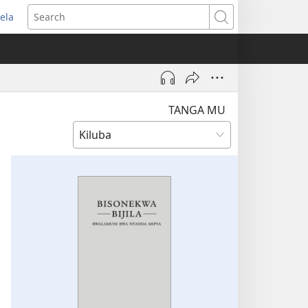
ela
pens
Search
ew
indow)
TANGA MU