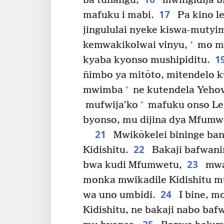
ba tunangu,
mwingidija b
17
mafuku i mabi.
Pa kino l
jingululai nyeke kiswa-mutyi
+
kemwakikolwai vinyu,
mo mu
1
kyaba kyonso mushipiditu.
ñimbo ya mitōto, mitendelo k
+
mwimba
ne kutendela Yeho
+
mufwija’ko
mafuku onso Lez
byonso, mu dijina dya Mfumwe
21
Mwikōkelei bininge ba
22
Kidishitu.
Bakaji bafwani
23
bwa kudi Mfumwetu,
mwa
monka mwikadile Kidishitu m
24
wa uno umbidi.
I bine, m
Kidishitu, ne bakaji nabo ba