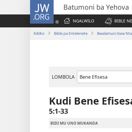
JW.ORG
Batumoni ba Yehova
NGALWILO
BIBLE N
Kibīko
Bible pa Entelenete
Bwalamuni bwa Nta
LOMBOLA
Mukanda
wa
mu
Kudi Bene Efises
Bible
5:1-33
BIDI MU UNO MUKANDA