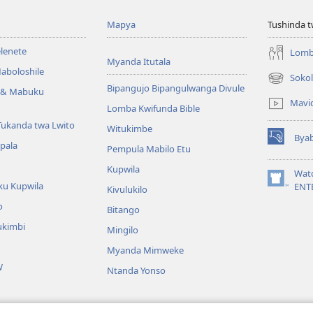
Mapya
Tushinda t
elenete
Lomb
Myanda Itutala
aboloshile
Sokol
(opens
Bipangujo Bipangulwanga Divule
e & Mabuku
new
Mavi
Lomba Kwifunda Bible
window)
Tukanda twa Lwito
Witukimbe
Bya
(opens
apala
Pempula Mabilo Etu
new
Kupwila
window)
Wat
ku Kupwila
(opens
ENT
Kivulukilo
new
o
Bitango
window)
ukimbi
Mingilo
Myanda Mimweke
W
Ntanda Yonso