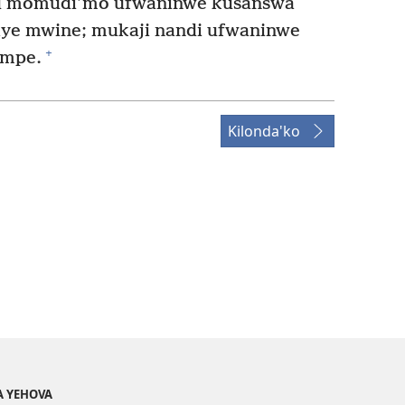
u momudi’mo ufwaninwe kusanswa
ye mwine; mukaji nandi ufwaninwe
+
ampe.
Kilonda'ko
A YEHOVA