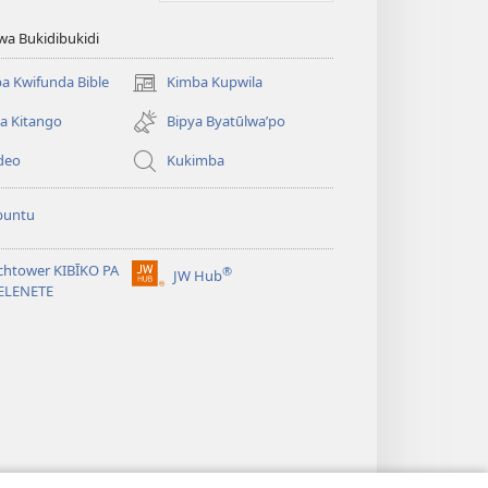
wa Bukidibukidi
a Kwifunda Bible
Kimba Kupwila
(opens
new
a Kitango
Bipya Byatūlwa’po
window)
deo
Kukimba
buntu
chtower KIBĪKO PA
®
JW Hub
(opens
ELENETE
new
window)