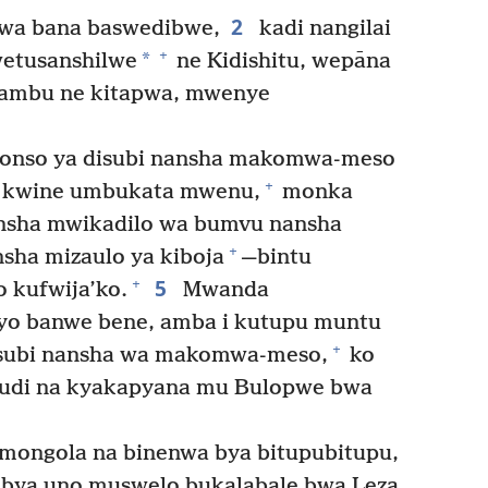
2
wa bana baswedibwe,
kadi nangilai
+
*
tusanshilwe
ne Kidishitu, wepāna
ambu ne kitapwa, mwenye
onso ya disubi nansha makomwa-meso
+
a kwine umbukata mwenu,
monka
sha mwikadilo wa bumvu nansha
+
ha mizaulo ya kiboja
—bintu
5
+
kufwija’ko.
Mwanda
kyo banwe bene, amba i kutupu muntu
+
subi nansha wa makomwa-meso,
ko
, udi na kyakapyana mu Bulopwe bwa
ongola na binenwa bya bitupubitupu,
bya uno muswelo bukalabale bwa Leza