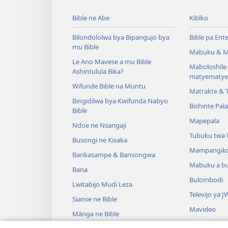
Bible ne Abe
Kibīko
Bilondololwa bya Bipangujo bya
Bible pa Ent
mu Bible
Mabuku & M
Le Ano Mavese a mu Bible
Maboloshil
Ashintulula Bika?
matyematye
Wifunde Bible na Muntu
Matrakte & 
Bingidilwa bya Kwifunda Nabyo
Bishinte Pal
Bible
Mapepala
Ndoe ne Nsangaji
Tubuku twa 
Busongi ne Kisaka
Mampangik
Bankasampe & Bansongwa
Mabuku a b
Bana
Bulombodi
Lwitabijo Mudi Leza
Televijo ya J
Sianse ne Bible
Mavideo
Mānga ne Bible
Minjiki