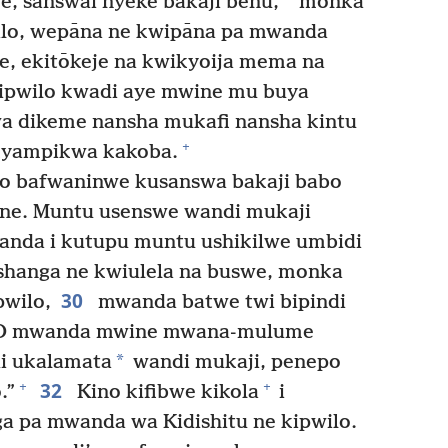
, sanswai nyeke bakaji benu,
monka
ilo, wepāna ne kwipāna pa mwanda
, ekitōkeje na kwikyoija mema na
kipwilo kwadi aye mwine mu buya
a dikeme nansha mukafi nansha kintu
+
 kyampikwa kakoba.
 bafwaninwe kusanswa bakaji babo
ne. Muntu usenswe wandi mukaji
nda i kutupu muntu ushikilwe umbidi
shanga ne kwiulela na buswe, monka
30
pwilo,
mwanda batwe twi bipindi
O mwanda mwine mwana-mulume
*
di ukalamata
wandi mukaji, penepo
32
+
+
.”
Kino kifibwe kikola
i
a pa mwanda wa Kidishitu ne kipwilo.