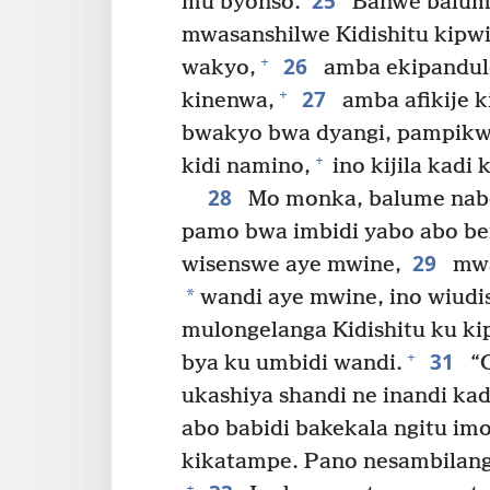
25
mu byonso.
Banwe balume
mwasanshilwe Kidishitu kipw
26
+
wakyo,
amba ekipandule
27
+
kinenwa,
amba afikije 
bwakyo bwa dyangi, pampikw
+
kidi namino,
ino kijila kadi
28
Mo monka, balume nabo
pamo bwa imbidi yabo abo be
29
wisenswe aye mwine,
mwa
*
wandi aye mwine, ino wiudi
mulongelanga Kidishitu ku ki
31
+
bya ku umbidi wandi.
“
ukashiya shandi ne inandi ka
abo babidi bakekala ngitu imo
kikatampe. Pano nesambilang
+