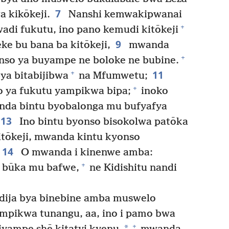
7
a kikōkeji.
Nanshi kemwakipwanai
+
adi fukutu, ino pano kemudi kitōkeji
9
ke bu bana ba kitōkeji,
mwanda
+
onso ya buyampe ne boloke ne bubine.
11
+
ya bitabijibwa
na Mfumwetu;
+
o ya fukutu yampikwa bipa;
inoko
da bintu byobalonga mu bufyafya
13
Ino bintu byonso bisokolwa patōka
tōkeji, mwanda kintu kyonso
14
O mwanda i kinenwe amba:
+
i būka mu bafwe,
ne Kidishitu nandi
adija bya binebine amba muswelo
pikwa tunangu, aa, ino i pamo bwa
+
*