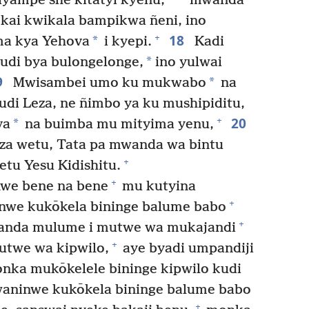
iyampe shē kitatyi kyenu,
mwanda
ekai kwikala bampikwa ñeni, ino
18
+
*
ma kya Yehova
i kyepi.
Kadi
*
di bya bulongelonge,
ino yulwai
9
*
Mwisambei umo ku mukwabo
na
udi Leza, ne ñimbo ya ku mushipiditu,
20
+
*
va
na buimba mu mityima yenu,
a wetu, Tata pa mwanda wa bintu
+
tu Yesu Kidishitu.
+
nwe bene na bene
mu kutyina
+
nwe kukōkela bininge balume babo
+
nda mulume i mutwe wa mukajandi
+
utwe wa kipwilo,
aye byadi umpandiji
onka mukōkelele bininge kipwilo kudi
fwaninwe kukōkela bininge balume babo
+