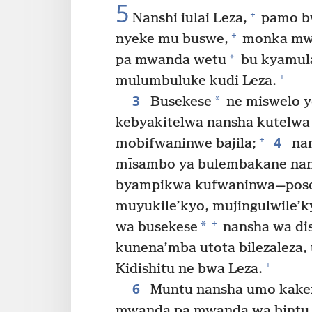
5
+
Nanshi iulai Leza,
pamo b
+
nyeke mu buswe,
monka mwe
*
pa mwanda wetu
bu kyamul
+
mulumbuluke kudi Leza.
3
*
Busekese
ne miswelo y
kebyakitelwa nansha kutelw
4
+
mobifwaninwe bajila;
nan
mīsambo ya bulembakane nans
byampikwa kufwaninwa—poso 
muyukile’kyo, mujingulwile’
+
*
wa busekese
nansha wa di
kunena’mba utōta bilezaleza
+
Kidishitu ne bwa Leza.
6
Muntu nansha umo kakem
mwanda pa mwanda wa bintu 