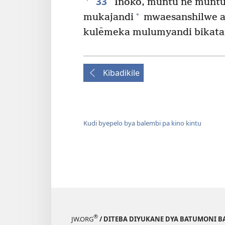
33
Inoko, muntu ne munt
+
mukajandi
mwaesanshilwe a
kulēmeka mulumyandi bikat
Kibadikile
Kudi byepelo bya balembi pa kino kintu
®
JW.ORG
/ DITEBA DIYUKANE DYA BATUMONI B