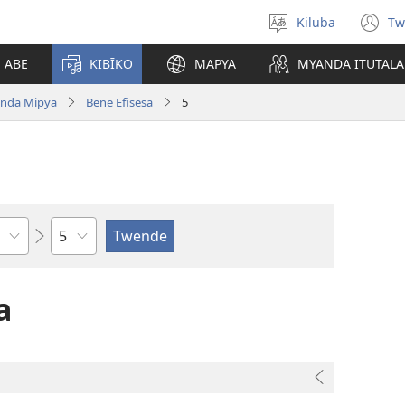
Kiluba
Tw
Tonga
(o
Ludimi
n
E ABE
KIBĪKO
MAPYA
MYANDA ITUTALA
w
nda Mipya
Bene Efisesa
5
Shapita
a