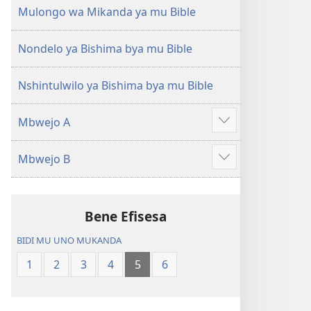
(Mulupulwe
Ntanda
Mulongo wa Mikanda ya mu Bible
mu
Mipya
2018)
(Mulupulwe
Nondelo ya Bishima bya mu Bible
mu
2018)
Nshintulwilo ya Bishima bya mu Bible
Mbwejo A
Show
more
Mbwejo B
Show
more
Bene Efisesa
BIDI MU UNO MUKANDA
1
2
3
4
5
6