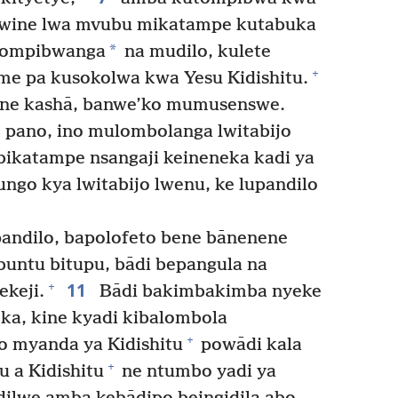
wine lwa mvubu mikatampe kutabuka
*
tompibwanga
na mudilo, kulete
+
me pa kusokolwa kwa Yesu Kidishitu.
 kashā, banwe’ko mumusenswe.
ano, ino mulombolanga lwitabijo
bikatampe nsangaji keineneka kadi ya
ungo kya lwitabijo lwenu, ke lupandilo
andilo, bapolofeto bene bānenene
untu bitupu, bādi bepangula na
11
+
ekeji.
Bādi bakimbakimba nyeke
a’ka, kine kyadi kibalombola
+
 myanda ya Kidishitu
powādi kala
+
 a Kidishitu
ne ntumbo yadi ya