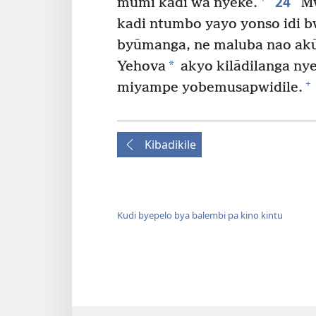
24
mūmi kadi wa nyeke.
Mw
kadi ntumbo yayo yonso idi 
byūmanga, ne maluba nao ak
*
Yehova
akyo kilādilanga nye
+
miyampe yobemusapwidile.
Kibadikile
Kudi byepelo bya balembi pa kino kintu