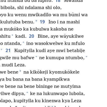
18
mu ntanda bu ba lupito.
Mwanda
ibola, shi ndalama shi olo,
yo ku wenu mwikadilo wa mu būmi wa
19
*
kulutuba benu.
Ino i na mashi
a mukōko ka kubulwa kakoba ne
20
+
shitu
kadi.
Bine, aye wāyukilwe
+
no ntanda,
ino wasokwelwe ku mfulo
21
+
Kupityila kudi aye mwi betabije
+
+
wile mu bafwe
ne kumupa ntumbo,
 mudi Leza.
*
we bene
na kikōkeji kyomukōkele
kya bu bana na bana kyampikwa
e bene na bene bininge ne mutyima
+
lwe dipya,
ke na lukunwapo lubola,
lapo, kupityila ku kinenwa kya Leza