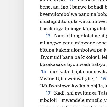
kulonda’po.
Kyebāsokwedi
bene, aa, ino i banwe bobādi
byemulombolwa pano na bob
mushipiditu ujila watuminwe 
basakanga bininge kujingulula
13
Nanshi longololai ñeni
milangwe yenu mibwane sene
bitupu kakemulombolwa pa ku
Byomudi bana ba kikōkeji, le
kusakasaka byomwadi nabyo 
15
ino ikalai bajila mu mwi
16
+
Mwine Ujila wemwityile,
“Mufwaninwe kwikala bajila, 
17
Kadi, shi mwitanga Ta
+
mboloji
mwendele mingilo y
+