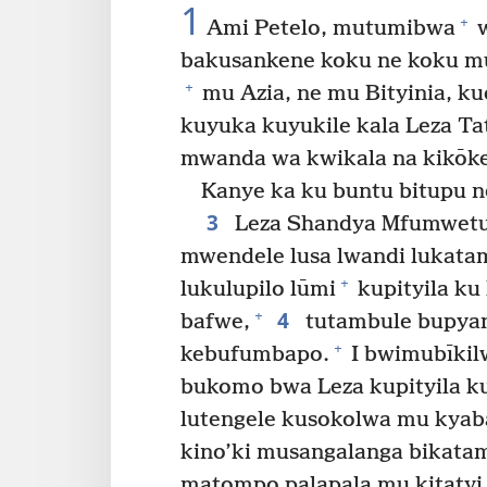
1
+
Ami Petelo, mutumibwa
w
bakusankene koku ne koku m
+
mu Azia, ne mu Bityinia, k
kuyuka kuyukile kala Leza Ta
mwanda wa kwikala na kikōkej
Kanye ka ku buntu bitupu n
3
Leza Shandya Mfumwetu 
mwendele lusa lwandi lukata
+
lukulupilo lūmi
kupityila ku
4
+
bafwe,
tutambule bupyan
+
kebufumbapo.
I bwimubīkil
bukomo bwa Leza kupityila k
lutengele kusokolwa mu kyab
kino’ki musangalanga bikat
matompo palapala mu kitatyi 