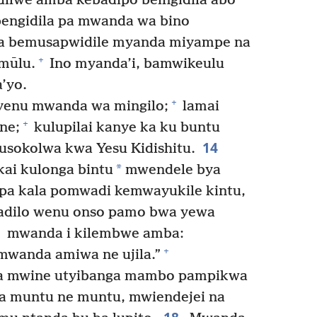
lwe amba kebādipo beingidila abo
 bengidila pa mwanda wa bino
a bemusapwidile myanda miyampe na
+
mūlu.
Ino myanda’i, bamwikeulu
’yo.
+
 yenu mwanda wa mingilo;
lamai
+
ne;
kulupilai kanye ka ku buntu
14
sokolwa kwa Yesu Kidishitu.
*
kai kulonga bintu
mwendele bya
pa kala pomwadi kemwayukile kintu,
kadilo wenu onso pamo bwa yewa
mwanda i kilembwe amba:
+
mwanda amiwa ne ujila.”
ta mwine utyibanga mambo pampikwa
a muntu ne muntu, mwiendejei na