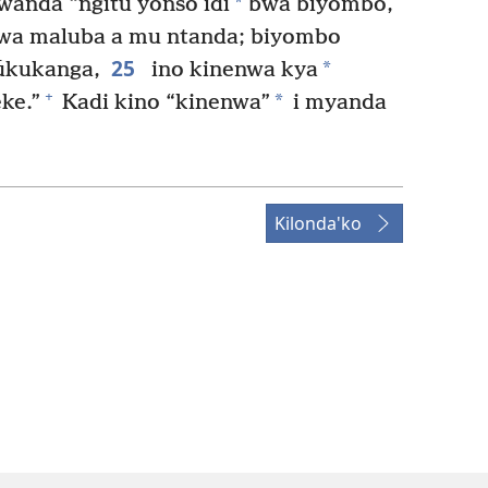
*
anda “ngitu yonso idi
bwa biyombo,
bwa maluba a mu ntanda; biyombo
25
*
ūkukanga,
ino kinenwa kya
+
*
ke.”
Kadi kino “kinenwa”
i myanda
Kilonda'ko