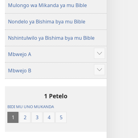
(Mulupulwe
Ntanda
Mulongo wa Mikanda ya mu Bible
mu
Mipya
2018)
(Mulupulwe
Nondelo ya Bishima bya mu Bible
mu
2018)
Nshintulwilo ya Bishima bya mu Bible
Mbwejo A
Show
more
Mbwejo B
Show
more
1 Petelo
BIDI MU UNO MUKANDA
1
2
3
4
5