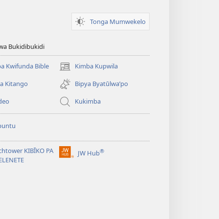
Tonga Mumwekelo
wa Bukidibukidi
a Kwifunda Bible
Kimba Kupwila
(opens
new
a Kitango
Bipya Byatūlwa’po
window)
deo
Kukimba
buntu
chtower KIBĪKO PA
®
JW Hub
(opens
ELENETE
new
window)