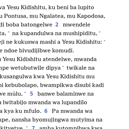
a Yesu Kidishitu, ku beni ba lupito
u Pontusa, mu Ngalatea, mu Kapodosa,
2
udi boba batongelwe
mwendele
+
+
ta,
na kupandulwa na mushipiditu,
+
i ne kukuswa mashi a Yesu Kidishitu:
e ndoe bivudijibwe komudi.
Yesu Kidishitu atendelwe, mwanda
+
mpe wetubutwile dipya
twikale na
 kusangulwa kwa Yesu Kidishitu mu
i kebubolapo, bwampikwa disubi kadi
5
+
we mūlu,
banwe balaminwe na
u lwitabijo mwanda wa lupandilo
6
a kya ku mfulo.
Pa mwanda wa
ampe, nansha byomujingwa mutyima na
7
+
kityetye,
amba kutompibwa kwa