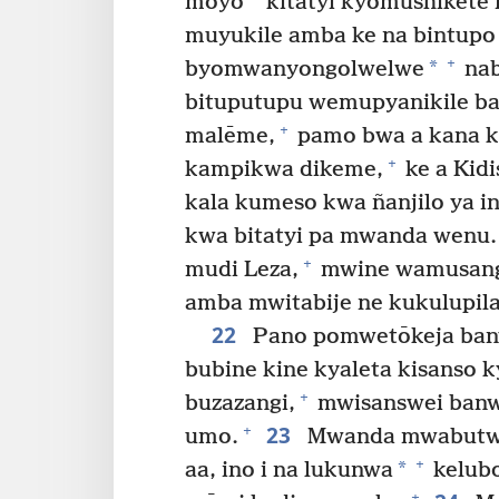
moyo
kitatyi kyomushikete 
muyukile amba ke na bintupo b
+
*
byomwanyongolwelwe
nab
bituputupu wemupyanikile ba
+
malēme,
pamo bwa a kana k
+
kampikwa dikeme,
ke a Kidi
kala kumeso kwa ñanjilo ya i
kwa bitatyi pa mwanda wenu.
+
mudi Leza,
mwine wamusang
amba mwitabije ne kukulupila
22
Pano pomwetōkeja ban
bubine kine kyaleta kisanso 
+
buzazangi,
mwisanswei banw
23
+
umo.
Mwanda mwabutwi
+
*
aa, ino i na lukunwa
kelubo
+