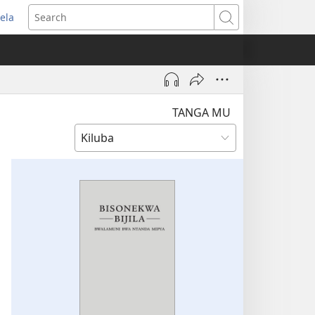
ela
pens
Search
ew
indow)
TANGA MU