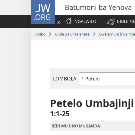
JW.ORG
Batumoni ba Yehova
NGALWILO
BIBLE N
Kibīko
Bible pa Entelenete
Bwalamuni bwa Nta
LOMBOLA
Mukanda
wa
mu
Petelo Umbajinji
Bible
1:1-25
BIDI MU UNO MUKANDA