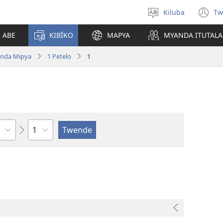
Kiluba
Tw
Tonga
(o
Ludimi
n
E ABE
KIBĪKO
MAPYA
MYANDA ITUTALA
w
nda Mipya
1 Petelo
1
Shapita