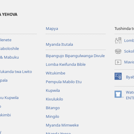
A YEHOVA
Mapya
Tushinda t
elenete
Lomb
Myanda Itutala
aboloshile
Sokol
(opens
Bipangujo Bipangulwanga Divule
e & Mabuku
new
Mavi
Lomba Kwifunda Bible
window)
Tukanda twa Lwito
Witukimbe
Bya
(opens
apala
Pempula Mabilo Etu
new
Kupwila
window)
Wat
ku Kupwila
(opens
ENT
Kivulukilo
new
o
Bitango
window)
ukimbi
Mingilo
Myanda Mimweke
W
Ntanda Yonso