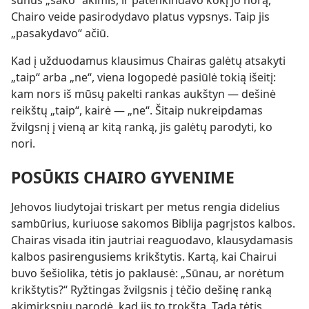
Chairo veide pasirodydavo platus vypsnys. Taip jis
„pasakydavo“ ačiū.
Kad į užduodamus klausimus Chairas galėtų atsakyti
„taip“ arba „ne“, viena logopedė pasiūlė tokią išeitį:
kam nors iš mūsų pakelti rankas aukštyn — dešinė
reikštų „taip“, kairė — „ne“. Šitaip nukreipdamas
žvilgsnį į vieną ar kitą ranką, jis galėtų parodyti, ko
nori.
POSŪKIS CHAIRO GYVENIME
Jehovos liudytojai triskart per metus rengia didelius
sambūrius, kuriuose sakomos Biblija pagrįstos kalbos.
Chairas visada itin jautriai reaguodavo, klausydamasis
kalbos pasirengusiems krikštytis. Kartą, kai Chairui
buvo šešiolika, tėtis jo paklausė: „Sūnau, ar norėtum
krikštytis?“ Ryžtingas žvilgsnis į tėčio dešinę ranką
akimirksniu parodė, kad jis to trokšta. Tada tėtis