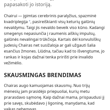
papasakoti jo istoriją.
Chairui — įgimtas cerebrinis paralyžius, spazminė
kvadriplegija
, pasireiškianti visų keturių galūnių
*
nevaldymu. Taigi jis nevaldo beveik viso kūno. Kadangi
smegenys nepasiunčia į raumenis aiškių impulsų,
galūnės nevalingai trūkčioja. Kartais dėl konvulsiškų
judesių Chairas net susižaloja ar gali užgauti šalia
esančius žmones. Liūdna, tačiau kad to išvengtume, jo
rankas ir kojas dažnai tenka pririšti prie invalido
vežimėlio.
SKAUSMINGAS BRENDIMAS
Chairas augo kamuojamas skausmų. Nuo trijų
mėnesių jam prasidėjo priepuoliai, kurių metu
prarasdavo sąmonę. Kaip dažnai mama, prispaudusi jį
prie savęs, skubėdavo į ligoninę, manydama, kad
vaikas nebegyvas.