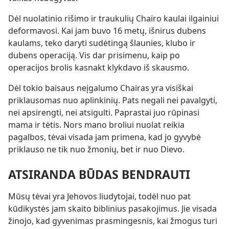
Dėl nuolatinio rišimo ir traukulių Chairo kaulai ilgainiui
deformavosi. Kai jam buvo 16 metų, išnirus dubens
kaulams, teko daryti sudėtingą šlaunies, klubo ir
dubens operaciją. Vis dar prisimenu, kaip po
operacijos brolis kasnakt klykdavo iš skausmo.
Dėl tokio baisaus neįgalumo Chairas yra visiškai
priklausomas nuo aplinkinių. Pats negali nei pavalgyti,
nei apsirengti, nei atsigulti. Paprastai juo rūpinasi
mama ir tėtis. Nors mano broliui nuolat reikia
pagalbos, tėvai visada jam primena, kad jo gyvybė
priklauso ne tik nuo žmonių, bet ir nuo Dievo.
ATSIRANDA BŪDAS BENDRAUTI
Mūsų tėvai yra Jehovos liudytojai, todėl nuo pat
kūdikystės jam skaito biblinius pasakojimus. Jie visada
žinojo, kad gyvenimas prasmingesnis, kai žmogus turi