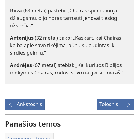
Roza
(63 metai) pastebi: „Chairas spinduliuoja
džiaugsmu, o jo noras tarnauti Jehovai tiesiog
užkrečia.“
Antonijus
(32 metai) sako: „Kaskart, kai Chairas
kalba apie savo tikėjimą, būnu sujaudintas iki
širdies gelmių.“
Andrėjas
(67 metai) stebisi: „Kai kuriuos Biblijos
mokymus Chairas, rodos, suvokia geriau nei aš.“
Ankstesnis
Tolesnis
Panašios temos
Gyvenimo istorijos