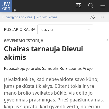
JW.ORG
Prisijungti
(atsiveria
Pakeisti
Paieška
RO
naujas
svetainės
svetainėj
ME
Sargybos bokštas | 2015 m. kovas
langas)
kalbą
JW.ORG
PUSLAPIO KALBA
GYVENIMO ISTORIJA
Chairas tarnauja Dievui
akimis
Papasakojo jo brolis Samuelis Ruiz-Leonas Arojo
Įsivaizduokite, kad nebevaldote savo kūno;
jums paklūsta tik akys. Būtent tokia ir yra
mano brolio sveikatos būklė. Vis dėlto jo
gyvenimas prasmingas. Prieš paaiškindamas,
kaip jis suprato, kad gyventi verta, norėčiau