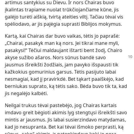
artimus santykius su Dievu. Ir nors Chairas buvo
įkalintas trapiame nuolat trūkčiojančiame kūne, jis
galėjo turėti aiškią, tvirtą ateities viltį. Tačiau tėvai vis
spėliodavo, ar jis pajėgia suprasti Biblijos mokymus.
Kartą, kai Chairas dar buvo vaikas, tėtis jo paprašė:
„Chairai, pasakyk man ką nors. Jei tikrai mane myli,
pasakysi!“ Tėčiui maldaujant ištarti bent žodį, Chairo
akyse sužibo ašaros.
Nors sūnus bandė savo
jausmus išreikšti žodžiais, jam pavyko išspausti tik
kažkokius gomurinius garsus. Tėtis pasijuto labai
nesmagiai, kad jį pravirkdė. Bet tąkart paaiškėjo, kad
berniukas suprato, ką tėtis sako. Bėda buvo tik ta, kad
jis negalėjo kalbėti.
Neilgai trukus tėvai pastebėjo, jog Chairas kartais
imdavo greit bėgioti akimis lyg stengtųsi išreikšti savo
mintis ar jausmus. Jis labai susierzindavo matydamas,
kad jo nesupranta. Bet kai tėvai išmoko perprasti, ką
sūnus „sako“ akimis, ir patenkindavo kokį jo norą,