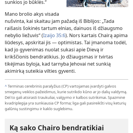
sunkios jo būklės.“
Mano brolio akys visada
nušvinta, kai skaitau jam pažadą iš Biblijos: „Tada
raišasis šokinės tartum elnias, dainuos iš džiaugsmo
nebylio liežuvis“ (
Izaijo 35:6
). Nors kartais Chairą apima
liūdesys, apskritai jis — optimistas. Tai įmanoma todėl,
kad jo gyvenimas nuolat sukasi apie Dievą ir
krikščionis bendratikius. Jo džiaugsmas ir tvirtas
tikėjimas byloja, kad tarnyba Jehovai net sunkią
akimirką suteikia vilties gyventi.
^
Terminas cerebrinis paralyžius (CP) vartojamas įvardyti galvos
smegenų veiklos pažeidimus, kurie sutrikdo kūno ar jo dalių valdymą.
Dėl to gali atsirasti traukuliai, valgymo ir kalbos sutrikimai. Spazminė
kvadriplegija yra sunkiausia CP forma; liga gali pasireikšti visų keturių
galūnių sustingimu ir kaklo suglebimu.
Ką sako Chairo bendratikiai