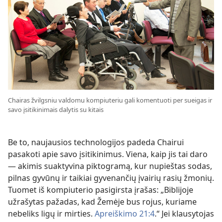
Chairas žvilgsniu valdomu kompiuteriu gali komentuoti per sueigas ir
savo įsitikinimais dalytis su kitais
Be to, naujausios technologijos padeda Chairui
pasakoti apie savo įsitikinimus. Viena, kaip jis tai daro
— akimis suaktyvina piktogramą, kur nupieštas sodas,
pilnas gyvūnų ir taikiai gyvenančių įvairių rasių žmonių.
Tuomet iš kompiuterio pasigirsta įrašas: „Biblijoje
užrašytas pažadas, kad Žemėje bus rojus, kuriame
nebeliks ligų ir mirties.
Apreiškimo 21:4
.“ Jei klausytojas