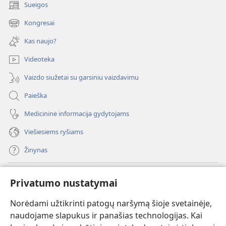
Sueigos
(atsiveria
naujas
Kongresai
(atsiveria
langas)
naujas
Kas naujo?
langas)
Videoteka
Vaizdo siužetai su garsiniu vaizdavimu
Paieška
Medicininė informacija gydytojams
Viešiesiems ryšiams
Žinynas
Paaukoti
(atsiveria
Privatumo nustatymai
naujas
langas)
Norėdami užtikrinti patogų naršymą šioje svetainėje,
Sargybos bokšto INTERNETINĖ BIBLIOTEKA
(atsiveria
naudojame slapukus ir panašias technologijas. Kai
naujas
®