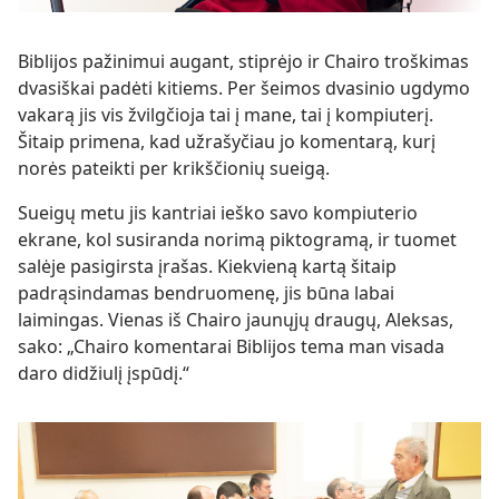
Biblijos pažinimui augant, stiprėjo ir Chairo troškimas
dvasiškai padėti kitiems. Per šeimos dvasinio ugdymo
vakarą jis vis žvilgčioja tai į mane, tai į kompiuterį.
Šitaip primena, kad užrašyčiau jo komentarą, kurį
norės pateikti per krikščionių sueigą.
Sueigų metu jis kantriai ieško savo kompiuterio
ekrane, kol susiranda norimą piktogramą, ir tuomet
salėje pasigirsta įrašas. Kiekvieną kartą šitaip
padrąsindamas bendruomenę, jis būna labai
laimingas. Vienas iš Chairo jaunųjų draugų, Aleksas,
sako: „Chairo komentarai Biblijos tema man visada
daro didžiulį įspūdį.“