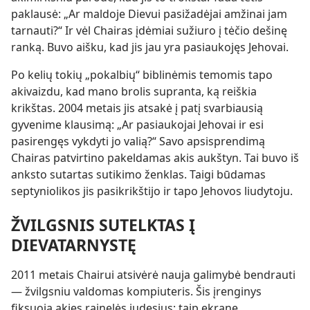
paklausė: „Ar maldoje Dievui pasižadėjai amžinai jam
tarnauti?“ Ir vėl Chairas įdėmiai sužiuro į tėčio dešinę
ranką. Buvo aišku, kad jis jau yra pasiaukojęs Jehovai.
Po kelių tokių „pokalbių“ biblinėmis temomis tapo
akivaizdu, kad mano brolis supranta, ką reiškia
krikštas. 2004 metais jis atsakė į patį svarbiausią
gyvenime klausimą: „Ar pasiaukojai Jehovai ir esi
pasirengęs vykdyti jo valią?“ Savo apsisprendimą
Chairas patvirtino pakeldamas akis aukštyn. Tai buvo iš
anksto sutartas sutikimo ženklas. Taigi būdamas
septyniolikos jis pasikrikštijo ir tapo Jehovos liudytoju.
ŽVILGSNIS SUTELKTAS Į
DIEVATARNYSTĘ
2011 metais Chairui atsivėrė nauja galimybė bendrauti
— žvilgsniu valdomas kompiuteris. Šis įrenginys
fiksuoja akies rainelės judesius; taip ekrane