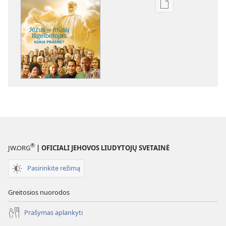
Skaitmeninių
leidinių
atsisiuntimo
parinktys
SARGYBOS
BOKŠTAS
Jėzus
—
mūsų
Išgelbėtojas.
Kokia
prasme?
®
JW.ORG
| OFICIALI JEHOVOS LIUDYTOJŲ SVETAINĖ
Pasirinkite režimą
Greitosios nuorodos
Prašymas aplankyti