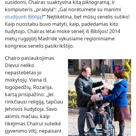
susidomi, Chairas suaktyvina kitą piktogramą, ir
kompiuteris „prabyla“: „Gal norėtumėte su manimi
studijuoti Bibliją
?“ Neįtikėtina, bet mūsų senelis sutiko!
Kaip nuostabu buvo matyti, kaip, padedamas kito
liudytojo, Chairas lėtai mokė senelį iš Biblijos! 2014
metų rugpjūtį Madride vykusiame regioniniame
kongrese senelis pasikrikštijo.
Chairo pasiaukojimas
Dievui neliko
nepastebėtas jo
mokytojų. Viena iš
logopedžių, Rozarija,
kartą prisipažino: „Jei
rinkčiausi religiją, tapčiau
Jehovos liudytoja. Savo
akimis mačiau, kaip
tikėjimas Chairui suteikė
gyvenimo viltį, nepaisant