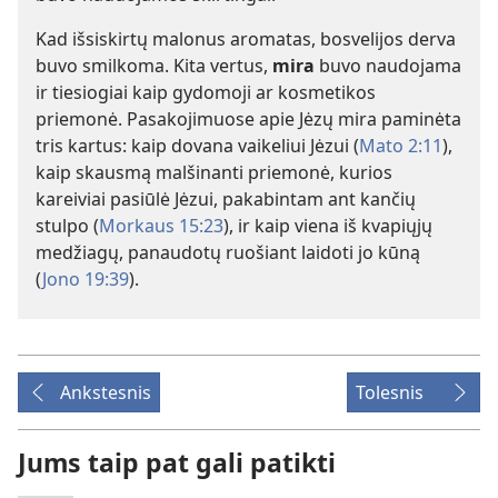
Kad išsiskirtų malonus aromatas, bosvelijos derva
buvo smilkoma. Kita vertus,
mira
buvo naudojama
ir tiesiogiai kaip gydomoji ar kosmetikos
priemonė. Pasakojimuose apie Jėzų mira paminėta
tris kartus: kaip dovana vaikeliui Jėzui (
Mato 2:11
),
kaip skausmą malšinanti priemonė, kurios
kareiviai pasiūlė Jėzui, pakabintam ant kančių
stulpo (
Morkaus 15:23
), ir kaip viena iš kvapiųjų
medžiagų, panaudotų ruošiant laidoti jo kūną
(
Jono 19:39
).
Ankstesnis
Tolesnis
Jums taip pat gali patikti