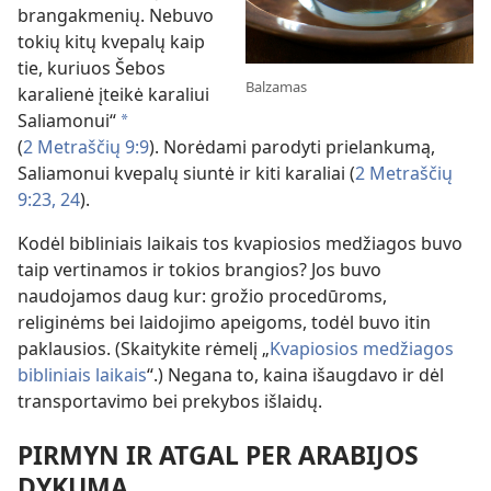
brangakmenių. Nebuvo
tokių kitų kvepalų kaip
tie, kuriuos Šebos
Balzamas
karalienė įteikė karaliui
Saliamonui“
*
(
2 Metraščių 9:9
). Norėdami parodyti prielankumą,
Saliamonui kvepalų siuntė ir kiti karaliai (
2 Metraščių
9:23, 24
).
Kodėl bibliniais laikais tos kvapiosios medžiagos buvo
taip vertinamos ir tokios brangios? Jos buvo
naudojamos daug kur: grožio procedūroms,
religinėms bei laidojimo apeigoms, todėl buvo itin
paklausios. (Skaitykite rėmelį „
Kvapiosios medžiagos
bibliniais laikais
“.) Negana to, kaina išaugdavo ir dėl
transportavimo bei prekybos išlaidų.
PIRMYN IR ATGAL PER ARABIJOS
DYKUMĄ