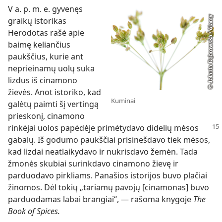
V a. p. m. e. gyvenęs
graikų istorikas
Herodotas rašė apie
baimę keliančius
paukščius, kurie ant
neprieinamų uolų suka
lizdus iš cinamono
žievės. Anot istoriko, kad
Kuminai
galėtų paimti šį vertingą
prieskonį, cinamono
rinkėjai
uolos papėdėje primėtydavo didelių mėsos
gabalų. Iš godumo paukščiai prisinešdavo tiek mėsos,
kad lizdai neatlaikydavo ir nukrisdavo žemėn. Tada
žmonės skubiai surinkdavo cinamono žievę ir
parduodavo pirkliams. Panašios istorijos buvo plačiai
žinomos. Dėl tokių „tariamų pavojų [cinamonas] buvo
parduodamas labai brangiai“, — rašoma knygoje
The
Book of Spices.