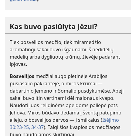
Kas buvo pasiūlyta Jėzui?
Tiek bosvelijos medžio, tiek miramedžio
aromatingi sakai buvo išgaunami iš nedidelių
medelių arba dygliuotų krūmų, žievėje padarant
įpjovas.
Bosvelijos
medžiai augo pietinėje Arabijos
pusiasalio pakrantėje, o miros krūmai —
dabartinio Jemeno ir Somalio pusdykumėse. Abeji
sakai buvo itin vertinami dėl malonaus kvapo.
Naudoti juos religinėms apeigoms paliepė pats
Jehova. Miros būdavo dedama į šventą patepimo
aliejų, o bosvelijos dervos — į smilkalus (
Išėjimo
30:23-25,
34-37
). Taigi šios kvapiosios medžiagos
buvo naudojamos skirtingai.