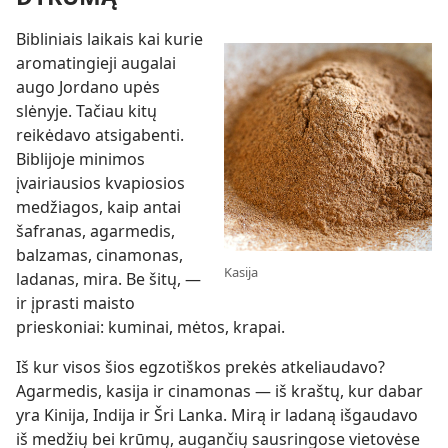
Bibliniais laikais kai kurie
aromatingieji augalai
augo Jordano upės
slėnyje. Tačiau kitų
reikėdavo atsigabenti.
Biblijoje minimos
įvairiausios kvapiosios
medžiagos, kaip antai
šafranas, agarmedis,
balzamas, cinamonas,
Kasija
ladanas, mira. Be šitų, —
ir įprasti maisto
prieskoniai: kuminai, mėtos, krapai.
Iš kur visos šios egzotiškos prekės atkeliaudavo?
Agarmedis, kasija ir cinamonas — iš kraštų, kur dabar
yra Kinija, Indija ir Šri Lanka. Mirą ir ladaną išgaudavo
iš medžių bei krūmų, augančių sausringose vietovėse