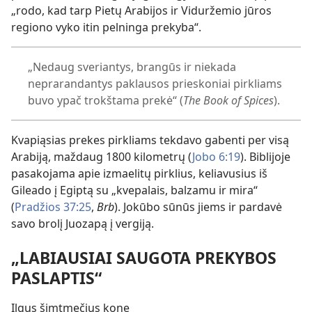
„rodo, kad tarp Pietų Arabijos ir Viduržemio jūros
regiono vyko itin pelninga prekyba“.
„Nedaug sveriantys, brangūs ir niekada
neprarandantys paklausos prieskoniai pirkliams
buvo ypač trokštama prekė“ (
The Book of Spices
).
Kvapiąsias prekes pirkliams tekdavo gabenti per visą
Arabiją, maždaug 1800 kilometrų (
Jobo 6:19
). Biblijoje
pasakojama apie izmaelitų pirklius, keliavusius iš
Gileado į Egiptą su „kvepalais, balzamu ir mira“
(
Pradžios 37:25
,
Brb
). Jokūbo sūnūs jiems ir pardavė
savo brolį Juozapą į vergiją.
„LABIAUSIAI SAUGOTA PREKYBOS
PASLAPTIS“
Ilgus šimtmečius kone