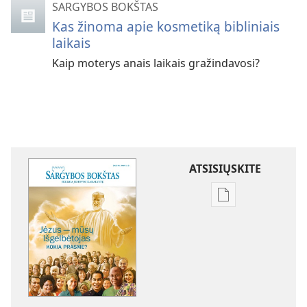
SARGYBOS BOKŠTAS
Kas žinoma apie kosmetiką bibliniais
laikais
Kaip moterys anais laikais gražindavosi?
ATSISIŲSKITE
Skaitmeninių
leidinių
atsisiuntimo
parinktys
SARGYBOS
BOKŠTAS
Jėzus