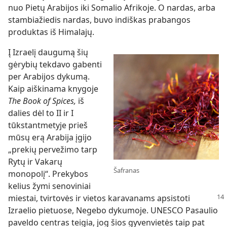
nuo Pietų Arabijos iki Somalio Afrikoje. O nardas, arba
stambiažiedis nardas, buvo indiškas prabangos
produktas iš Himalajų.
Į Izraelį daugumą šių
gėrybių tekdavo gabenti
per Arabijos dykumą.
Kaip aiškinama knygoje
The Book of Spices,
iš
dalies dėl to II ir I
tūkstantmetyje prieš
mūsų erą Arabija įgijo
„prekių pervežimo tarp
Rytų ir Vakarų
Šafranas
monopolį“. Prekybos
kelius žymi senoviniai
miestai,
tvirtovės ir vietos karavanams apsistoti
Izraelio pietuose, Negebo dykumoje. UNESCO Pasaulio
paveldo centras teigia, jog šios gyvenvietės taip pat