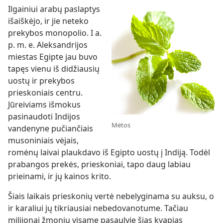
Ilgainiui arabų paslaptys
išaiškėjo, ir jie neteko
prekybos monopolio. I a.
p. m. e. Aleksandrijos
miestas Egipte jau buvo
tapęs vienu iš didžiausių
uostų ir prekybos
prieskoniais centru.
Jūreiviams išmokus
pasinaudoti Indijos
Mėtos
vandenyne pučiančiais
musoniniais vėjais,
romėnų laivai plaukdavo iš Egipto uostų į Indiją. Todėl
prabangos prekės, prieskoniai, tapo daug labiau
prieinami, ir jų kainos krito.
Šiais laikais prieskonių vertė nebelyginama su auksu, o
ir karaliui jų tikriausiai nebedovanotume. Tačiau
milijonai žmonių visame pasaulyje šias kvapias