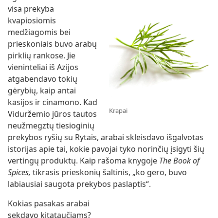
visa prekyba
kvapiosiomis
medžiagomis bei
prieskoniais buvo arabų
pirklių rankose. Jie
vieninteliai iš Azijos
atgabendavo tokių
gėrybių, kaip antai
kasijos ir cinamono. Kad
Krapai
Viduržemio jūros tautos
neužmegztų tiesioginių
prekybos ryšių su Rytais, arabai skleisdavo išgalvotas
istorijas apie tai, kokie pavojai tyko norinčių įsigyti šių
vertingų produktų. Kaip rašoma knygoje
The Book of
Spices,
tikrasis prieskonių šaltinis, „ko gero, buvo
labiausiai saugota prekybos paslaptis“.
Kokias pasakas arabai
sekdavo kitataučiams?