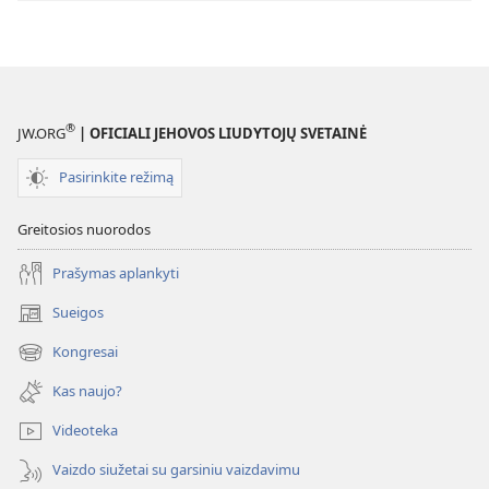
—
mūsų
Išgelbėtojas.
Kokia
prasme?
®
JW.ORG
| OFICIALI JEHOVOS LIUDYTOJŲ SVETAINĖ
Pasirinkite režimą
Greitosios nuorodos
Prašymas aplankyti
Sueigos
(atsiveria
naujas
Kongresai
(atsiveria
langas)
naujas
Kas naujo?
langas)
Videoteka
Vaizdo siužetai su garsiniu vaizdavimu