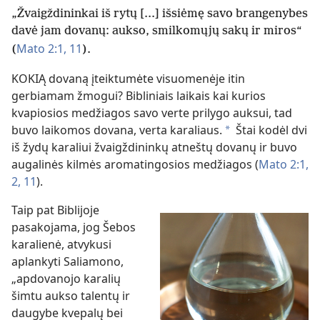
„Žvaigždininkai iš rytų [...] išsiėmę savo brangenybes
davė jam dovanų: aukso, smilkomųjų sakų ir miros“
Mato 2:1,
11
(
).
KOKIĄ dovaną įteiktumėte visuomenėje itin
gerbiamam žmogui? Bibliniais laikais kai kurios
kvapiosios medžiagos savo verte prilygo auksui, tad
buvo laikomos dovana, verta karaliaus.
Štai kodėl dvi
*
iš žydų karaliui žvaigždininkų atneštų dovanų ir buvo
augalinės kilmės aromatingosios medžiagos (
Mato 2:1,
2,
11
).
Taip pat Biblijoje
pasakojama, jog Šebos
karalienė, atvykusi
aplankyti
Saliamono
,
„apdovanojo karalių
šimtu aukso talentų ir
daugybe kvepalų bei