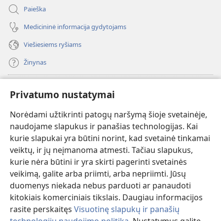
Paieška
Medicininė informacija gydytojams
Viešiesiems ryšiams
Žinynas
Paaukoti
(atsiveria
Privatumo nustatymai
naujas
langas)
Norėdami užtikrinti patogų naršymą šioje svetainėje,
Sargybos bokšto INTERNETINĖ BIBLIOTEKA
(atsiveria
naudojame slapukus ir panašias technologijas. Kai
naujas
®
JW Hub
kurie slapukai yra būtini norint, kad svetainė tinkamai
langas)
(atsiveria
veiktų, ir jų neįmanoma atmesti. Tačiau slapukus,
naujas
®
JW Library
langas)
kurie nėra būtini ir yra skirti pagerinti svetainės
veikimą, galite arba priimti, arba nepriimti. Jūsų
Watchtower Library
duomenys niekada nebus parduoti ar panaudoti
kitokiais komerciniais tikslais. Daugiau informacijos
rasite perskaitęs
Visuotinę slapukų ir panašių