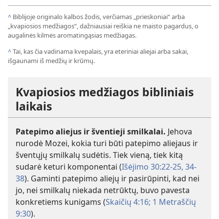
^
Biblijoje originalo kalbos žodis, verčiamas „prieskoniai“ arba
„kvapiosios medžiagos“, dažniausiai reiškia ne maisto pagardus, o
augalinės kilmės aromatingąsias medžiagas.
^
Tai, kas čia vadinama kvepalais, yra eteriniai aliejai arba sakai,
išgaunami iš medžių ir krūmų.
Kvapiosios medžiagos bibliniais
laikais
Patepimo aliejus ir šventieji smilkalai.
Jehova
nurodė Mozei, kokia turi būti patepimo aliejaus ir
šventųjų smilkalų sudėtis. Tiek vieną, tiek kitą
sudarė keturi komponentai (
Išėjimo 30:22-25,
34-
38
). Gaminti patepimo aliejų ir pasirūpinti, kad nei
jo, nei smilkalų niekada netrūktų, buvo pavesta
konkretiems kunigams (
Skaičių 4:16;
1 Metraščių
9:30
).