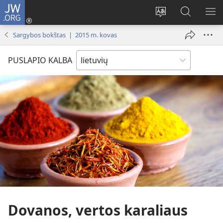
JW.ORG
Prisijungti
(atsiveria
Pakeisti
Paieška
RO
naujas
svetainės
svetainėj
ME
Sargybos bokštas | 2015 m. kovas
langas)
kalbą
JW.ORG
PUSLAPIO KALBA
Dovanos, vertos karaliaus