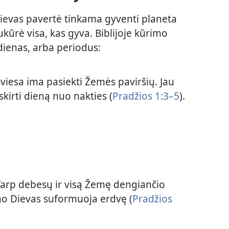
 Dievas pavertė tinkama gyventi planeta
ukūrė visa, kas gyva. Biblijoje kūrimo
dienas, arba periodus:
viesa ima pasiekti Žemės paviršių. Jau
skirti dieną nuo nakties (
Pradžios 1:3–5
).
arp debesų ir visą Žemę dengiančio
o Dievas suformuoja erdvę (
Pradžios