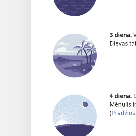
3 diena.
V
Dievas ta
4 diena.
D
Mėnulis i
(
Pradžios