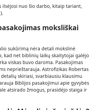
 ilsėjosi nuo šio darbo, kitaip tariant,
2
).
pasakojimas moksliškai
ulio sukūrimą nėra detali mokslinė
, kad net biblinių laikų skaitytojai galėjo
tvarka viskas buvo daroma. Pasakojimas
s neprieštarauja. Astrofizikas Robertas
etalių skiriasi, svarbiausiu klausimu
rauja Biblijos pasakojimui apie gyvybės
gale atsirado žmogus, prasidėjo staiga ir