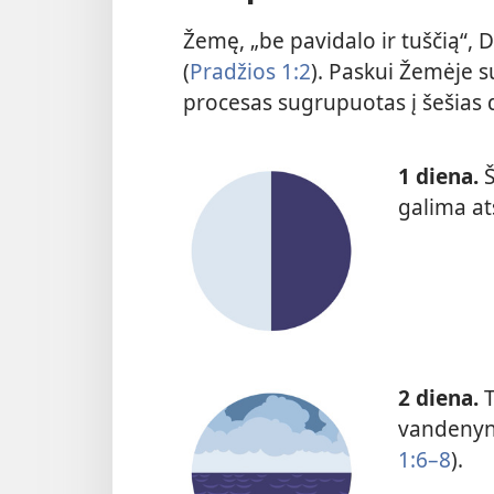
Žemę, „be pavidalo ir tuščią“,
(
Pradžios 1:2
). Paskui Žemėje s
procesas sugrupuotas į šešias 
1 diena.
Š
galima at
2 diena.
T
vandenyn
1:6–8
).