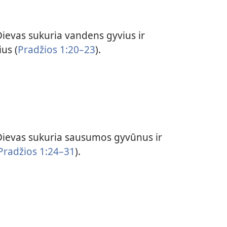
ievas sukuria vandens gyvius ir
us (
Pradžios 1:20–23
).
ievas sukuria sausumos gyvūnus ir
Pradžios 1:24–31
).