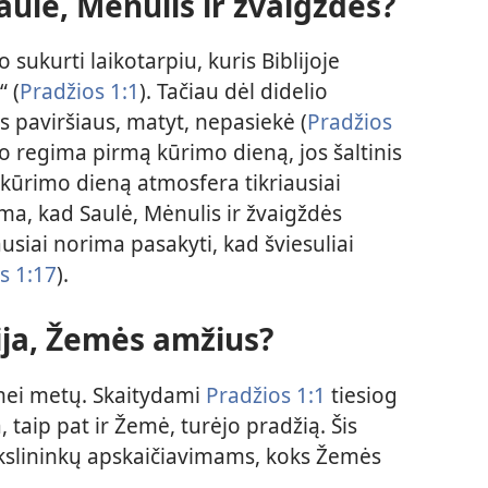
ulė, Mėnulis ir žvaigždės?
 sukurti laikotarpiu, kuris Biblijoje
 (
Pradžios 1:1
). Tačiau dėl didelio
 paviršiaus, matyt, nepasiekė (
Pradžios
po regima pirmą kūrimo dieną, jos šaltinis
kūrimo dieną atmosfera tikriausiai
oma, kad Saulė, Mėnulis ir žvaigždės
usiai norima pasakyti, kad šviesuliai
s 1:17
).
ija, Žemės amžius?
mei metų. Skaitydami
Pradžios 1:1
tiesiog
, taip pat ir Žemė, turėjo pradžią. Šis
okslininkų apskaičiavimams, koks Žemės