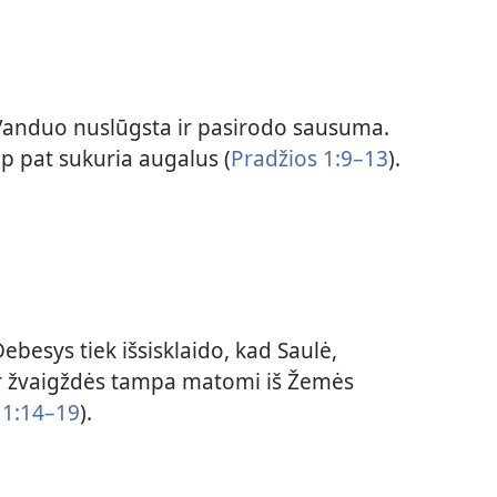
anduo nuslūgsta ir pasirodo sausuma.
ip pat sukuria augalus (
Pradžios 1:9–13
).
ebesys tiek išsisklaido, kad Saulė,
r žvaigždės tampa matomi iš Žemės
 1:14–19
).