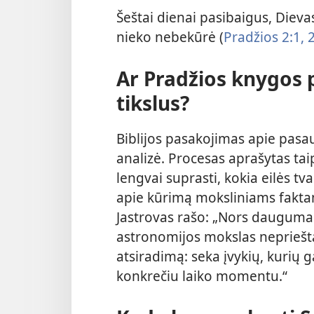
Šeštai dienai pasibaigus, Dievas
nieko nebekūrė (
Pradžios 2:1, 
Ar Pradžios knygos 
tikslus?
Biblijos pasakojimas apie pasa
analizė. Procesas aprašytas taip
lengvai suprasti, kokia eilės 
apie kūrimą moksliniams faktam
Jastrovas rašo: „Nors dauguma d
astronomijos mokslas nepriešta
atsiradimą: seka įvykių, kurių 
konkrečiu laiko momentu.“