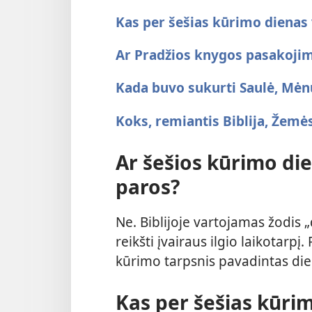
Kas per šešias kūrimo dienas
Ar Pradžios knygos pasakojim
Kada buvo sukurti Saulė, Mėnu
Koks, remiantis Biblija, Žemė
Ar šešios kūrimo di
paros?
Ne. Biblijoje vartojamas žodis 
reikšti įvairaus ilgio laikotarpį.
kūrimo tarpsnis pavadintas die
Kas per šešias kūri