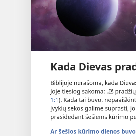
Kada Dievas prad
Biblijoje nerašoma, kada Dievas 
Joje tiesiog sakoma: „Iš pradži
1:1
). Kada tai buvo, nepaaiškin
įvykių sekos galime suprasti, j
prasidedant šešiems kūrimo p
Ar šešios kūrimo dienos buvo