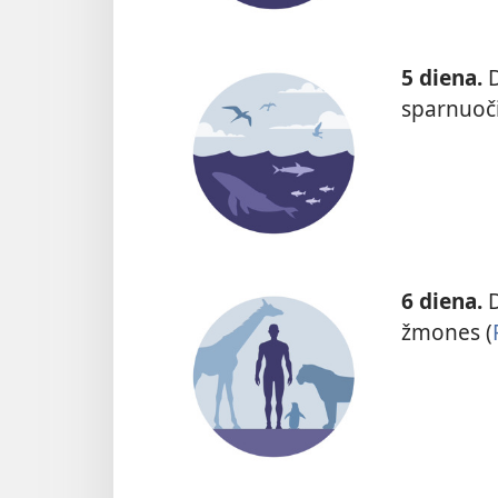
5 diena.
D
sparnuoči
6 diena.
D
žmones (