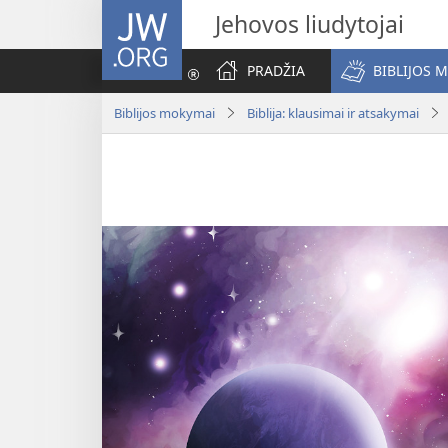
JW.ORG
Jehovos liudytojai
PRADŽIA
BIBLIJOS 
Biblijos mokymai
Biblija: klausimai ir atsakymai