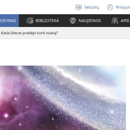
lietuvių
Prisiju
Pasirinkite
(ats
kalbą
nauj
MOKYMAI
BIBLIOTEKA
NAUJIENOS
API
lang
Kada Dievas pradėjo kurti visatą?