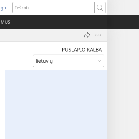
ngti
iveria
Ieškoti
as
E MUS
as)
PUSLAPIO KALBA