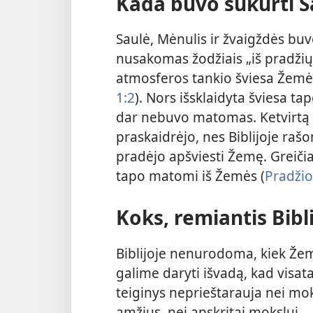
Kada buvo sukurti Sa
Saulė, Mėnulis ir žvaigždės buvo
nusakomas žodžiais „iš pradžių“
atmosferos tankio šviesa Žemės
1:2
). Nors išsklaidyta šviesa ta
dar nebuvo matomas. Ketvirtą 
praskaidrėjo, nes Biblijoje raš
pradėjo apšviesti Žemę. Greičia
tapo matomi iš Žemės (
Pradžio
Koks, remiantis Bibl
Biblijoje nenurodoma, kiek Že
galime daryti išvadą, kad visata
teiginys neprieštarauja nei m
amžius, nei apskritai mokslui.