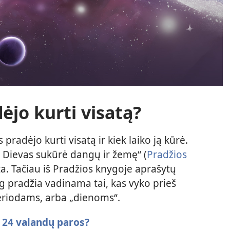
ėjo kurti visatą?
pradėjo kurti visatą ir kiek laiko ją kūrė.
ų Dievas sukūrė dangų ir žemę“ (
Pradžios
ta. Tačiau iš Pradžios knygoje aprašytų
og pradžia vadinama tai, kas vyko prieš
eriodams, arba „dienoms“.
 24 valandų paros?