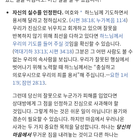
자신의 실수를 인정한다.
여호와
하느님께 기도하면서
a
용서해 달라고 청하십시오. (
시편 38:18;
누가복음 11:4
)
우리가 진심으로 뉘우치고 회개하고 있으며 잘못을
반복하지 않기 위해 최선을 다하고 있다면
하느님께서
우리의 기도를 들어 주실 것
임을 확신할 수 있습니다.
(
역대기하 33:13;
시편 34:18
) 그분은 그 어떤 사람도 볼 수
없는 우리의 속사람을 보십니다. 우리가 잘못된 행실에서
벗어나기 위해 노력할 때 하느님께서는 “충실하고
의로우시므로 우리의 죄를 용서”해 주십니다.—
요한 1서
1:9;
잠언 28:13
.
그런데 당신의 잘못으로 누군가가 피해를 입었다면
상대방에게 그 점을 인정하고 진심으로 사과해야 할
것입니다. 그렇게 하는 것은 쉬운 일이 아닙니다! 용기와
겸손이 필요할 수 있습니다. 하지만 마음에서 우러나온
사과는 두 가지 중요한 목적을 달성합니다. 하나는
당신의
마음에서
무거운 짐을 내려놓는 것이고 다른 하나는