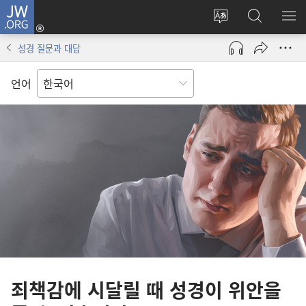
JW.ORG
로그인
사이트
JW.ORG
메
(새로운
언어
검색
보
창
성경 질문과 대답
변경
열기)
언어
죄책감에 시달릴 때 성경이 위안을