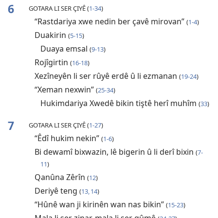
6
GOTARA LI SER ÇIYÊ (
1-34
)
“Rastdariya xwe nedin ber çavê mirovan”
(
1-4
)
Duakirin
(
5-15
)
Duaya emsal
(
9-13
)
Rojîgirtin
(
16-18
)
Xezîneyên li ser rûyê erdê û li ezmanan
(
19-24
)
“Xeman nexwin”
(
25-34
)
Hukimdariya Xwedê bikin tiştê herî muhîm
(
33
)
7
GOTARA LI SER ÇIYÊ (
1-27
)
“Êdî hukim nekin”
(
1-6
)
Bi dewamî bixwazin, lê bigerin û li derî bixin
(
7-
11
)
Qanûna Zêrîn
(
12
)
Deriyê teng
(
13, 14
)
“Hûnê wan ji kirinên wan nas bikin”
(
15-23
)