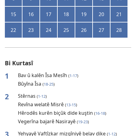
15
16
17
18
19
20
21
22
23
24
25
26
27
28
Bi Kurtasî
1
Bav û kalên Îsa Mesîh
(
1-17
)
Bûyîna Îsa
(
18-25
)
2
Stêrnas
(
1-12
)
Revîna welatê Misrê
(
13-15
)
Hêrodês kurên biçûk dide kuştin
(
16-18
)
Vegerîna bajarê Nasirayê
(
19-23
)
3
Yehyayê Vaftîzkar mizgîniyê belav dike
(
1-12
)