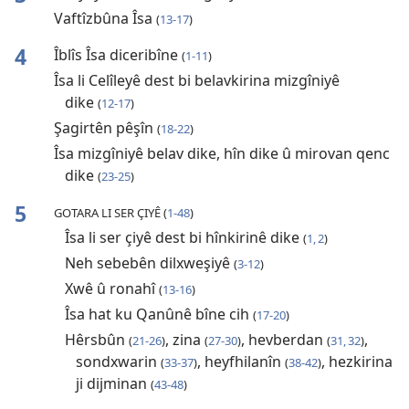
Vaftîzbûna Îsa
(
13-17
)
4
Îblîs Îsa diceribîne
(
1-11
)
Îsa li Celîleyê dest bi belavkirina mizgîniyê
dike
(
12-17
)
Şagirtên pêşîn
(
18-22
)
Îsa mizgîniyê belav dike, hîn dike û mirovan qenc
dike
(
23-25
)
5
GOTARA LI SER ÇIYÊ (
1-48
)
Îsa li ser çiyê dest bi hînkirinê dike
(
1, 2
)
Neh sebebên dilxweşiyê
(
3-12
)
Xwê û ronahî
(
13-16
)
Îsa hat ku Qanûnê bîne cih
(
17-20
)
Hêrsbûn
, zina
, hevberdan
,
(
21-26
)
(
27-30
)
(
31, 32
)
sondxwarin
, heyfhilanîn
, hezkirina
(
33-37
)
(
38-42
)
ji dijminan
(
43-48
)