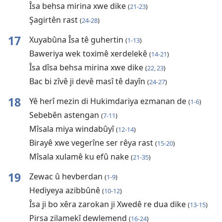
Îsa behsa mirina xwe dike
(
21-23
)
Şagirtên rast
(
24-28
)
17
Xuyabûna Îsa tê guhertin
(
1-13
)
Baweriya wek toximê xerdelekê
(
14-21
)
Îsa dîsa behsa mirina xwe dike
(
22, 23
)
Bac bi zîvê ji devê masî tê dayîn
(
24-27
)
18
Yê herî mezin di Hukimdariya ezmanan de
(
1-6
)
Sebebên astengan
(
7-11
)
Mîsala miya windabûyî
(
12-14
)
Birayê xwe vegerîne ser rêya rast
(
15-20
)
Mîsala xulamê ku efû nake
(
21-35
)
19
Zewac û hevberdan
(
1-9
)
Hediyeya azibbûnê
(
10-12
)
Îsa ji bo xêra zarokan ji Xwedê re dua dike
(
13-15
)
Pirsa zilamekî dewlemend
(
16-24
)