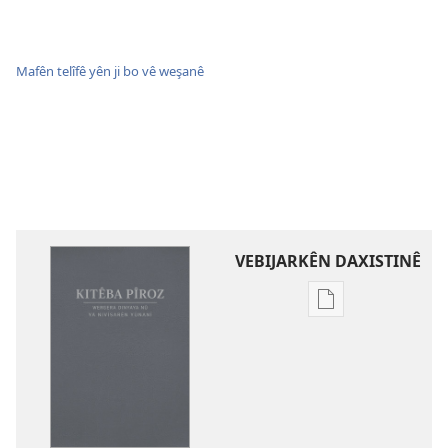
Mafên telîfê yên ji bo vê weşanê
VEBIJARKÊN DAXISTINÊ
Vebijarkên
daxistina
weşanên
dîjîtal
Wergera
Dinyaya