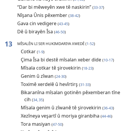
“Dar bi mêweyên xwe tê naskirin”
(
33-37
)
Nîşana Ûnis pêxember
(
38-42
)
Gava cin vedigere
(
43-45
)
Dê û birayên Îsa
(
46-50
)
13
MÎSALÊN LI SER HUKIMDARIYA XWEDÊ (
1-52
)
Cotkar
(
1-9
)
Çima Îsa bi destê mîsalan xeber dide
(
10-17
)
Mîsala cotkar tê şirovekirin
(
18-23
)
Genim û zîwan
(
24-30
)
Toximê xerdelê û hevîrtirş
(
31-33
)
Bikaranîna mîsalan gotinên pêxemberan tîne
cih
(
34, 35
)
Mîsala genim û zîwanê tê şirovekirin
(
36-43
)
Xezîneya veşartî û moriya giranbiha
(
44-46
)
Tora masiyan
(
47-50
)