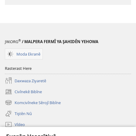
Nû
ya
Nivîsarên
Pîroz
(2023)
®
JW.ORG
/ MALPERA FERMÎ YA ŞAHIDÊN YEHOWA
Moda Ekranê
Rasterast Here
Daxwaza Ziyaretê
Civînekê Bibîne
(opens
new
Komcivîneke Sêrojî Bibîne
(opens
window)
new
Tiştên Nû
window)
Vîdeo
Lêgerîna Malperê