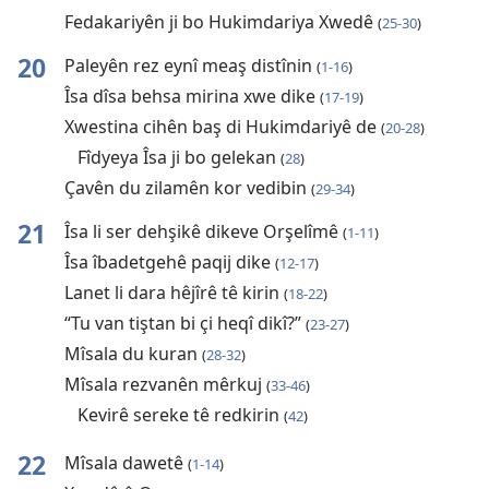
Fedakariyên ji bo Hukimdariya Xwedê
(
25-30
)
20
Paleyên rez eynî meaş distînin
(
1-16
)
Îsa dîsa behsa mirina xwe dike
(
17-19
)
Xwestina cihên baş di Hukimdariyê de
(
20-28
)
Fîdyeya Îsa ji bo gelekan
(
28
)
Çavên du zilamên kor vedibin
(
29-34
)
21
Îsa li ser dehşikê dikeve Orşelîmê
(
1-11
)
Îsa îbadetgehê paqij dike
(
12-17
)
Lanet li dara hêjîrê tê kirin
(
18-22
)
“Tu van tiştan bi çi heqî dikî?”
(
23-27
)
Mîsala du kuran
(
28-32
)
Mîsala rezvanên mêrkuj
(
33-46
)
Kevirê sereke tê redkirin
(
42
)
22
Mîsala dawetê
(
1-14
)