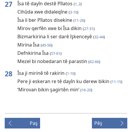
27
Îsa tê dayîn destê Pîlatos
(
1, 2
)
Cihûda xwe didaleqîne
(
3-10
)
Îsa li ber Pîlatos disekine
(
11-26
)
Mirov qerfên xwe bi Îsa dikin
(
27-31
)
Bizmarkirina li ser darê îşkenceyê
(
32-44
)
Mirina Îsa
(
45-56
)
Defnkirina Îsa
(
57-61
)
Mezel bi nobedaran tê parastin
(
62-66
)
28
Îsa ji mirinê tê rakirin
(
1-10
)
Pere ji eskeran re tê dayîn ku derew bikin
(
11-15
)
‘Mirovan bikin şagirtên min’
(
16-20
)
Paş
Pêş