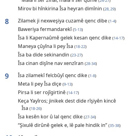
Mala li ser zinar, mala li ser qûmê
(
24-27
)
Mirov bi hînkirina Îsa heyran dimînin
(
28, 29
)
8
Zilamek ji nexweşiya cuzamê qenc dibe
(
1-4
)
Baweriya fermandarekî
(
5-13
)
Îsa li Kapernaûmê gelek kesan qenc dike
(
14-17
)
Maneya çûyîna li pey Îsa
(
18-22
)
Îsa ba dide sekinandin
(
23-27
)
Îsa cinan dişîne nav xenzîran
(
28-34
)
9
Îsa zilamekî felcbûyî qenc dike
(
1-8
)
Meta li pey Îsa diçe
(
9-13
)
Pirsa li ser rojîgirtinê
(
14-17
)
Keça Yayîros; jinikek dest dide rîşiyên kincê
Îsa
(
18-26
)
Îsa kesên kor û lal qenc dike
(
27-34
)
“Şixulê dirûnê gelek e, lê pale hindik in”
(
35-38
)