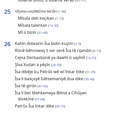
Xulamê dilsoz û xulamê xerab
(
45-51
)
25
NÎŞANA HAZIRBÛNA MESÎH (
1-46
)
Mîsala deh keçikan
(
1-13
)
Mîsala talentan
(
14-30
)
Mî û bizin
(
31-46
)
26
Kahîn dixwazin Îsa bidin kuştin
(
1-5
)
Rûnê bêhnxweş li ser serê Îsa tê rijandin
(
6-13
)
Cejna Derbasbûnê ya dawîn û xayîntî
(
14-25
)
Şîva Xudan a pêşîn
(
26-30
)
Îsa dibêje ku Petrûs wê wî înkar bike
(
31-35
)
Îsa li baxçeyê Gêtsemaniyê dua dike
(
36-46
)
Îsa tê girtin
(
47-56
)
Îsa li ber Mehkemeya Bilind a Cihûyan
disekine
(
57-68
)
Petrûs Îsa înkar dike
(
69-75
)