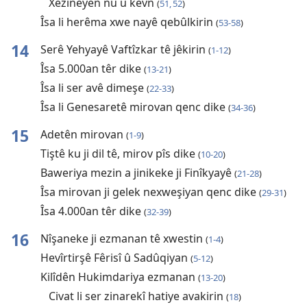
Xezîneyên nû û kevn
(
51, 52
)
Îsa li herêma xwe nayê qebûlkirin
(
53-58
)
14
Serê Yehyayê Vaftîzkar tê jêkirin
(
1-12
)
Îsa 5.000an têr dike
(
13-21
)
Îsa li ser avê dimeşe
(
22-33
)
Îsa li Genesaretê mirovan qenc dike
(
34-36
)
15
Adetên mirovan
(
1-9
)
Tiştê ku ji dil tê, mirov pîs dike
(
10-20
)
Baweriya mezin a jinikeke ji Finîkyayê
(
21-28
)
Îsa mirovan ji gelek nexweşiyan qenc dike
(
29-31
)
Îsa 4.000an têr dike
(
32-39
)
16
Nîşaneke ji ezmanan tê xwestin
(
1-4
)
Hevîrtirşê Fêrisî û Sadûqiyan
(
5-12
)
Kilîdên Hukimdariya ezmanan
(
13-20
)
Civat li ser zinarekî hatiye avakirin
(
18
)