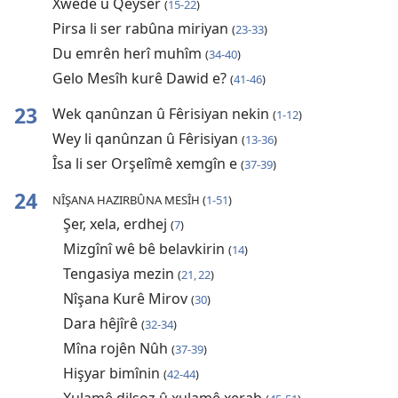
Xwedê û Qeyser
(
15-22
)
Pirsa li ser rabûna miriyan
(
23-33
)
Du emrên herî muhîm
(
34-40
)
Gelo Mesîh kurê Dawid e?
(
41-46
)
23
Wek qanûnzan û Fêrisiyan nekin
(
1-12
)
Wey li qanûnzan û Fêrisiyan
(
13-36
)
Îsa li ser Orşelîmê xemgîn e
(
37-39
)
24
NÎŞANA HAZIRBÛNA MESÎH (
1-51
)
Şer, xela, erdhej
(
7
)
Mizgînî wê bê belavkirin
(
14
)
Tengasiya mezin
(
21, 22
)
Nîşana Kurê Mirov
(
30
)
Dara hêjîrê
(
32-34
)
Mîna rojên Nûh
(
37-39
)
Hişyar bimînin
(
42-44
)