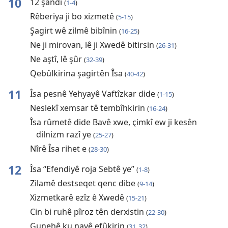
10
12 şandî
(
1-4
)
Rêberiya ji bo xizmetê
(
5-15
)
Şagirt wê zilmê bibînin
(
16-25
)
Ne ji mirovan, lê ji Xwedê bitirsin
(
26-31
)
Ne aştî, lê şûr
(
32-39
)
Qebûlkirina şagirtên Îsa
(
40-42
)
11
Îsa pesnê Yehyayê Vaftîzkar dide
(
1-15
)
Neslekî xemsar tê tembîhkirin
(
16-24
)
Îsa rûmetê dide Bavê xwe, çimkî ew ji kesên
dilnizm razî ye
(
25-27
)
Nîrê Îsa rihet e
(
28-30
)
12
Îsa “Efendiyê roja Sebtê ye”
(
1-8
)
Zilamê destseqet qenc dibe
(
9-14
)
Xizmetkarê ezîz ê Xwedê
(
15-21
)
Cin bi ruhê pîroz tên derxistin
(
22-30
)
Gunehê ku nayê efûkirin
(
31, 32
)