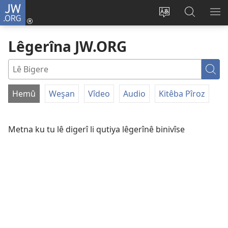
JW.ORG
Têkeve
(opens
Zimanê
Lêgerîna
ME
new
malperê
JW.ORG
NÎ
Lêgerîna JW.ORG
window)
biguherîne
BI
Lê
Big
Hemû
Weşan
Vîdeo
Audio
Kitêba Pîroz
FILTER
BY
Metna ku tu lê digerî li qutiya lêgerînê binivîse