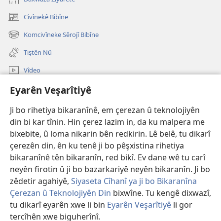
Civînekê Bibîne
(opens
new
Komcivîneke Sêrojî Bibîne
(opens
window)
new
Tiştên Nû
window)
Vîdeo
Lêgerîna Malperê
Eyarên Veşarîtiyê
Ji bo rihetiya bikaranînê, em çerezan û teknolojiyên
Bexşên Bidil
(opens
din bi kar tînin. Hin çerez lazim in, da ku malpera me
new
bixebite, û loma nikarin bên redkirin. Lê belê, tu dikarî
window)
KITÊBXANEYA ELEKTRONÎK a Birca Çavdêriyê
(opens
çerezên din, ên ku tenê ji bo pêşxistina rihetiya
new
bikaranînê tên bikaranîn, red bikî. Ev dane wê tu carî
®
JW Hub
window)
(opens
neyên firotin û ji bo bazarkariyê neyên bikaranîn. Ji bo
new
zêdetir agahiyê,
Siyaseta Cîhanî ya ji bo Bikaranîna
window)
Çerezan û Teknolojiyên Din
bixwîne. Tu kengê dixwazî,
tu dikarî eyarên xwe li bin
Eyarên Veşarîtiyê
li gor
Copyright
© 2026 Watch Tower Bible and Tract Society of PA.
tercîhên xwe biguherînî.