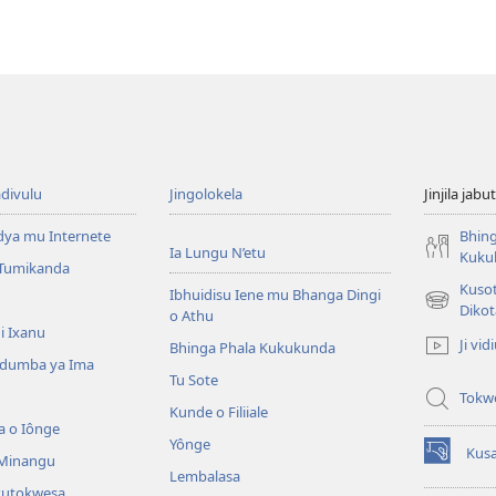
divulu
Jingolokela
Jinjila jabu
dya mu Internete
Bhing
Ia Lungu N’etu
Kuku
 Tumikanda
Kusot
Ibhuidisu Iene mu Bhanga Dingi
(opens
Dikot
o Athu
new
i Ixanu
Ji vid
Bhinga Phala Kukukunda
window)
dumba ya Ima
Tu Sote
Tokw
Kunde o Filiiale
a o Iônge
Yônge
Kusa
 Minangu
(opens
Lembalasa
new
kutokwesa