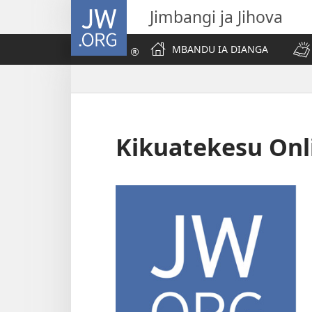
JW.ORG
Jimbangi ja Jihova
MBANDU IA DIANGA
Kikuatekesu Onl