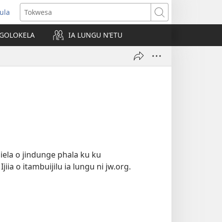
kula
ens
Tokwesa
w
NGOLOKELA
IA LUNGU N’ETU
dow)
Kaiela o jindunge phala ku ku
iia o itambuijilu ia lungu ni jw.org.