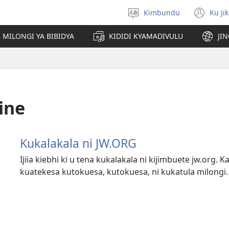
Kimbundu
Ku Ji
Select
(op
language
ne
MILONGI YA BIBIDYA
KIDIDI KYAMADIVULU
JI
win
ine
Kukalakala ni JW.ORG
Ijiia kiebhi ki u tena kukalakala ni kijimbuete jw.org. 
kuatekesa kutokuesa, kutokuesa, ni kukatula milongi. Ij