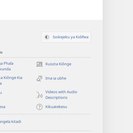
Isokejeku ya Kidifwa
tu
a Phala
Kusota Kiônge
(opens
kunda
new
a Kiônge Kia
window)
Ima ia ubhe
a
Videos with Audio
iu
Descriptions
esa
Kikuatekesu
ngela kitadi