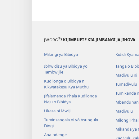
®
JW.ORG
/ KIJIMBUETE KIA JIMBANGI JA JIHOVA
Milongi ya Bibidya
Kididi Kyama
Ibhwidisu ya Bibidya yo
Tanga o Bibi
Tambwijile
Madivulu ni
Kudilonga o Bibidya ni
Tumadivulu
Kikwatekesu Kya Muthu
Tumikanda n
Jifalamenda Phala Kudilonga
Naju o Bibidya
Mbandu Yan
Ukaza ni Mwiji
Madivulu
Tuminzangala ni yó Asunguku
Milongi Phal
Dingi
Mikanda ya
Ana-ndenge
Kadivulu Ka