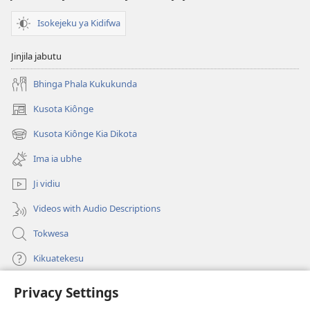
Isokejeku ya Kidifwa
Jinjila jabutu
Bhinga Phala Kukukunda
Kusota Kiônge
(opens
new
Kusota Kiônge Kia Dikota
(opens
window)
new
Ima ia ubhe
window)
Ji vidiu
Videos with Audio Descriptions
Tokwesa
Kikuatekesu
Privacy Settings
Kusangela kitadi
(opens