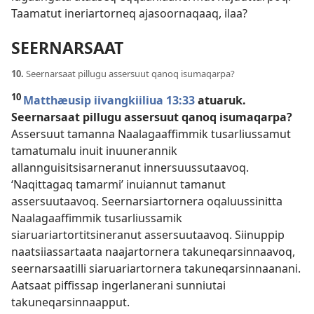
Taamatut ineriartorneq ajasoornaqaaq, ilaa?
SEERNARSAAT
10.
Seernarsaat pillugu assersuut qanoq isumaqarpa?
10
Matthæusip iivangkiiliua 13:33
atuaruk.
Seernarsaat pillugu assersuut qanoq isumaqarpa?
Assersuut tamanna Naalagaaffimmik tusarliussamut
tamatumalu inuit inuunerannik
allannguisitsisarneranut innersuussutaavoq.
‘Naqittagaq tamarmi’ inuiannut tamanut
assersuutaavoq. Seernarsiartornera oqaluussinitta
Naalagaaffimmik tusarliussamik
siaruariartortitsineranut assersuutaavoq. Siinuppip
naatsiiassartaata naajartornera takuneqarsinnaavoq,
seernarsaatilli siaruariartornera takuneqarsinnaanani.
Aatsaat piffissap ingerlanerani sunniutai
takuneqarsinnaapput.