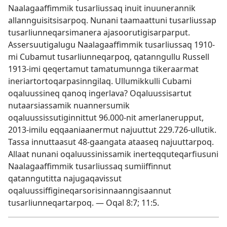
Naalagaaffimmik tusarliussaq inuit inuunerannik
allannguisitsisarpoq. Nunani taamaattuni tusarliussap
tusarliunneqarsimanera ajasoorutigisarparput.
Assersuutigalugu Naalagaaffimmik tusarliussaq 1910-
mi Cubamut tusarliunneqarpoq, qatanngullu Russell
1913-imi qeqertamut tamatumunnga tikeraarmat
ineriartortoqarpasinngilaq. Ullumikkulli Cubami
oqaluussineq qanoq ingerlava? Oqaluussisartut
nutaarsiassamik nuannersumik
oqaluussissutiginnittut 96.000-nit amerlanerupput,
2013-imilu eqqaaniaanermut najuuttut 229.726-ullutik.
Tassa innuttaasut 48-gaangata ataaseq najuuttarpoq.
Allaat nunani oqaluussinissamik inerteqquteqarfiusuni
Naalagaaffimmik tusarliussaq sumiiffinnut
qatanngutitta najugaqavissut
oqaluussiffigineqarsorisinnaanngisaannut
tusarliunneqartarpoq. —
Oqal 8:7;
11:5
.