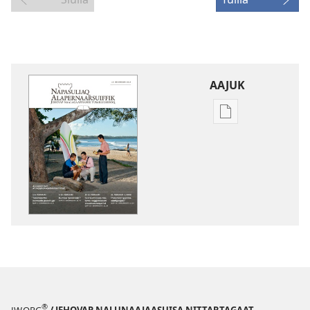
AAJUK
Atuagassanik
aallernissamut
iluarsiissutaa
NAPASULIAQ
ALAPERNAARSUI
–
ATUAQQISSAAR
Decembari
2014
®
JW.ORG
/ JEHOVAP NALUNAAJAASUISA NITTARTAGAAT