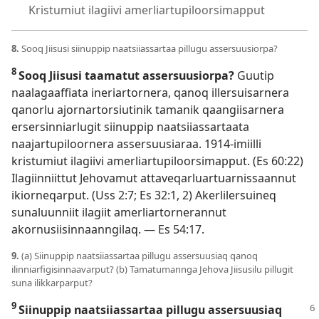
Kristumiut ilagiivi amerliartupiloorsimapput
8.
Sooq Jiisusi siinuppip naatsiiassartaa pillugu assersuusiorpa?
8
Sooq Jiisusi taamatut assersuusiorpa?
Guutip
naalagaaffiata ineriartornera, qanoq illersuisarnera
qanorlu ajornartorsiutinik tamanik qaangiisarnera
ersersinniarlugit siinuppip naatsiiassartaata
naajartupiloornera assersuusiaraa. 1914-imiilli
kristumiut ilagiivi amerliartupiloorsimapput. (
Es 60:22
)
Ilagiinniittut Jehovamut attaveqarluartuarnissaannut
ikiorneqarput. (
Uss 2:7;
Es 32:1, 2
) Akerlilersuineq
sunaluunniit ilagiit amerliartornerannut
akornusiisinnaanngilaq. —
Es 54:17
.
9.
(a) Siinuppip naatsiiassartaa pillugu assersuusiaq qanoq
ilinniarfigisinnaavarput? (b) Tamatumannga Jehova Jiisusilu pillugit
suna ilikkarparput?
9
Siinuppip naatsiiassartaa pillugu
assersuusiaq