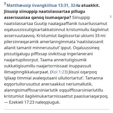
7
Matthæusip iivangkiiliua 13:31, 32
-lu atuakkit.
Jiisusip siinuppip naatsiiassartaa pillugu
assersuusiaa qanoq
isumaqarpa?
Siinuppip
naatsiiassartaa Guutip naalagaaffianik tusarliussamut
oqaluussissutigisartakkatsinnut kristumiullu ilagiivinut
assersuutaavoq. Kristumiut ilagiissortai ukiumi 33-mi
pilersinneqaramik amerlanngimmata ‘naatsiiassanit
allanit tamanit minnerusutut’ ipput. Oqaluussineq
pissutigalugu piffissap sivikitsup ingerlanerani
naajartupiloorput. Taama annertutigisumik
sukkatigisumillu naajartornissaat inuppassuit
ilimaginngikkaluarpaat. (
Kol 1:23
) Jiisusi oqarpoq
‘qilaap timmiai avalequtaani ulluliortartut’. Tamanna
eqqortuliorusuttut anersaakkut neriumallutik,
alanngisimaffissarsiniarlutik oqquiffissarsiniarlutillu
kristumiut ilagiivinukartarnissaattut paasisariaqarpoq.
—
Ezekieli 17:23
naleqqiuguk.