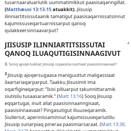
tusarnaaraluarlutik uummatimikkut paasisaqanngillat.
(
Matthæusi 13:13-15
atuakkit).
Jiisusip
ilinniartitsissutaanik tamatigut paasisaqarnissatsinnut
kajumissuseqartuarnissarput qanoq
qulakkeersinnaavarput?
JIISUSIP ILINNIARTITSISSUTAI
QANOQ ILUAQUTIGISINNAAGIVUT
3.
Sooq ajoqersukkat Jiisusip oqaasiisa isumaat paasisinnaavaat?
3
Jiisusip ajoqersugaasa maniguuttut maligassiaat
ilaartariaqarparput. Taakku Jiisusimit ima
oqarfigineqarput: “Isisi pilluarput takunnittaramik
siutisilu tusaasaramik.” (
Matt 13:16
) Sooq Jiisusip
eqqartugai, inuit allat paasisinnaanngisaat,
paasisinnaavaat? Pingasutigut iliuuseqaramik.
Siullertut, aperinissaminnut kajumissuseqarlutillu
Jiisusip sunarpiaq pineraa paasiniarsaraat. (
Matt 13:36;