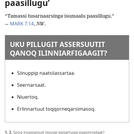
paasillugu’
“Tamassi tusarnaarsinga isumaalu paasillugu.”
MARK 7:14
—
,
NW
.
UKU PILLUGIT ASSERSUUTIT
QANOQ ILINNIARFIGAAGIT?
Siinuppip naatsiiassartaa.
Seernarsaat.
Niuertoq.
Erlinnartuut toqqorneqarsimasoq.
1, 2.
Sooq inuppassuit Jiisusip eqqartugai paasinngilaat?