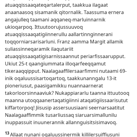
atuaqqissaaqateqartalerput, taakkua ilagaat
anaanaasoq sisamanik qitornalik. Taassuma ernera
angajulleq taamani aqqaneq-marluinnarnik
ukioqarpoq. Ittuutoorujussuuvoq
atuaqqissaaqatigiinnerullu aallartinnginnerani
toqqorniarsarisarluni. Franz aamma Margit allamik
suliassinneqaramik ilaqutariit
atuaqqissaaqatigisarnissaannut periarfissaarupput.
Ukiut 25-t qaangiummata illoqarfeeqqamut
tikeraaqqipput. Naalagaaffilersaarfimmi nutaami 69-
inik oqaluussisartoqartoq, taakkunanngalu 13-it
pioneriusut, paasigamikku nuannaarnerat
takorloorsinnaaviuk? Nukappiararlu taanna ittuutooq
maanna utoqqaanertaqatigiinni ataqatigiissaarisutut
kiffartorpoq! Jiisusip assersuusiaani seernarsaatitut
Naalagaaffimmik tusarliussaq siaruarsimallunilu
inuppassuit inuunerannik allannguisitsisimavoq.
13
Allaat nunani oqaluussinermik killilersuiffiusuni