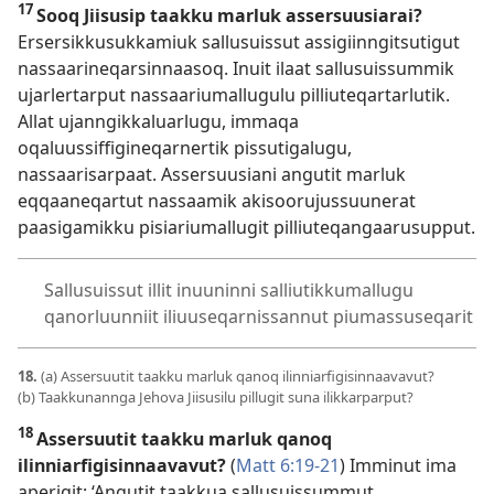
17
Sooq Jiisusip taakku marluk assersuusiarai?
Ersersikkusukkamiuk sallusuissut assigiinngitsutigut
nassaarineqarsinnaasoq. Inuit ilaat sallusuissummik
ujarlertarput nassaariumallugulu pilliuteqartarlutik.
Allat ujanngikkaluarlugu, immaqa
oqaluussiffigineqarnertik pissutigalugu,
nassaarisarpaat. Assersuusiani angutit marluk
eqqaaneqartut nassaamik akisoorujussuunerat
paasigamikku pisiariumallugit pilliuteqangaarusupput.
Sallusuissut illit inuuninni salliutikkumallugu
qanorluunniit iliuuseqarnissannut piumassuseqarit
18.
(a) Assersuutit taakku marluk qanoq ilinniarfigisinnaavavut?
(b) Taakkunannga Jehova Jiisusilu pillugit suna ilikkarparput?
18
Assersuutit taakku marluk qanoq
ilinniarfigisinnaavavut?
(
Matt 6:19-21
) Imminut ima
aperigit: ‘Angutit taakkua sallusuissummut