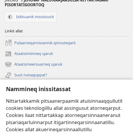
PISORTATIGOORTOQ
Isikkuanik inissiissutit
Linkit allat
Pulaarneqarnissannik qinnuteqarit
Ataatsimiinneq ujaruk
(opens
new
Ataatsimeersuarneq ujaruk
(opens
window)
new
Suut nutaajuppat?
window)
Isiginnaagassiat
Nammineq inissitassat
Ujarlerit
Nittartakkamik pitsaanerpaamik atuisinnaaqqullutit
cookies teknologiillu allat assingusut atorneqarput.
Tunissuteqarneq
(opens
Cookies ilaat nittartakkap atorneqarsinnaaneranut
new
pisariaqarluinnarput itigartinneqarsinnaanatillu.
window)
INTERNETIKKUT ATUAGAATEQARFIK Watchtower™
Cookies allat akuerineqarsinnaallutillu
(opens