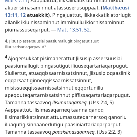
Mark 7:17
) Aappaattut, ilikkakkatik uummatimikkut
akuerisimasaminnut atassuserusuppaat.
(
Matthæusi
13:11, 12
atuakkit).
Pingajuattut, ilikkakkatik atorlugit
allanik ikiuinissaminnut imminullu ikiornissaminnut
piumassuseqarput. —
Matt 13:51, 52
.
4.
Jiisusip assersuusiai paasiumallugit pingasut suut
iliuuserisariaqarpavut?
4
Ajoqersukkat pisimanerattut Jiisusip assersuusiai
paasiumallugit pingasutigut iliuuseqartariaqarpugut.
Siullertut, atuaqqissaarnissatsinnut, Jiisusip oqaasiinik
eqqarsaatiginneqqissaarnissatsinnut,
misissueqqissaarnissatsinnut eqqortunillu
apeqquteqartarnissatsinnut piffissaqartariaqarpugut.
Tamanna tassaavoq
ilisimasaqarneq
. (
Uss 2:4, 5
)
Aappaattut, ilisimasaqarneq taanna qanoq
ilisimariikkatsinnut attuumassuteqarnersoq qanorlu
iluaqutigisinnaanerlutigu paasiniartariaqarparput.
Tamanna tassaavoq
paasisimasaqarneq
. (
Uss 2:2, 3
)