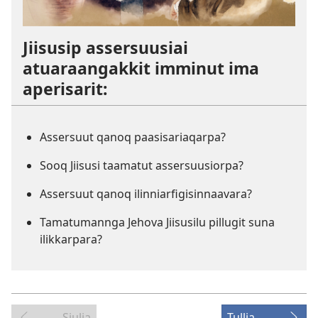
Jiisusip assersuusiai
atuaraangakkit imminut ima
aperisarit:
Assersuut qanoq paasisariaqarpa?
Sooq Jiisusi taamatut assersuusiorpa?
Assersuut qanoq ilinniarfigisinnaavara?
Tamatumannga Jehova Jiisusilu pillugit suna
ilikkarpara?
Siulia
Tullia