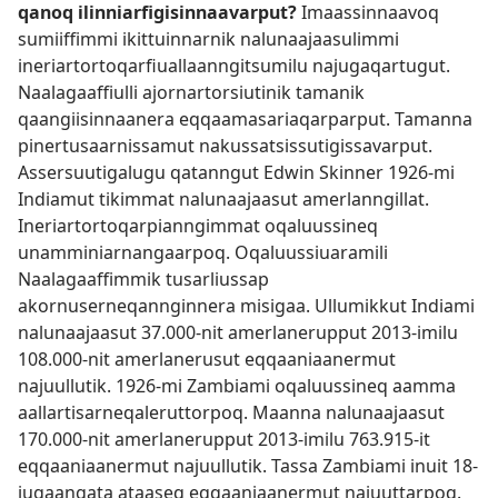
qanoq ilinniarfigisinnaavarput?
Imaassinnaavoq
sumiiffimmi ikittuinnarnik nalunaajaasulimmi
ineriartortoqarfiuallaanngitsumilu najugaqartugut.
Naalagaaffiulli ajornartorsiutinik tamanik
qaangiisinnaanera eqqaamasariaqarparput. Tamanna
pinertusaarnissamut nakussatsissutigissavarput.
Assersuutigalugu qatanngut Edwin Skinner 1926-mi
Indiamut tikimmat nalunaajaasut amerlanngillat.
Ineriartortoqarpianngimmat oqaluussineq
unamminiarnangaarpoq. Oqaluussiuaramili
Naalagaaffimmik tusarliussap
akornuserneqannginnera misigaa. Ullumikkut Indiami
nalunaajaasut 37.000-nit amerlanerupput 2013-imilu
108.000-nit amerlanerusut eqqaaniaanermut
najuullutik. 1926-mi Zambiami oqaluussineq aamma
aallartisarneqaleruttorpoq. Maanna nalunaajaasut
170.000-nit amerlanerupput 2013-imilu 763.915-it
eqqaaniaanermut najuullutik. Tassa Zambiami inuit 18-
iugaangata ataaseq eqqaaniaanermut najuuttarpoq.