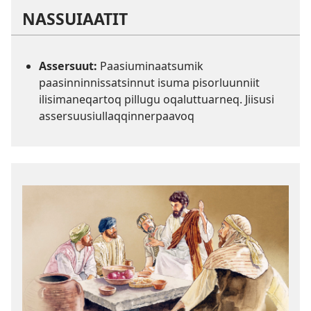
NASSUIAATIT
Assersuut:
Paasiuminaatsumik
paasinninnissatsinnut isuma pisorluunniit
ilisimaneqartoq pillugu oqaluttuarneq. Jiisusi
assersuusiullaqqinnerpaavoq