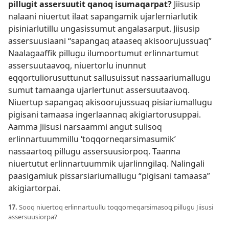
pillugit assersuutit qanoq isumaqarpat?
Jiisusip
nalaani niuertut ilaat sapangamik ujarlerniarlutik
pisiniarlutillu ungasissumut angalasarput. Jiisusip
assersuusiaani “sapangaq ataaseq akisoorujussuaq”
Naalagaaffik pillugu ilumoortumut erlinnartumut
assersuutaavoq, niuertorlu inunnut
eqqortuliorusuttunut sallusuissut nassaariumallugu
sumut tamaanga ujarlertunut assersuutaavoq.
Niuertup sapangaq akisoorujussuaq pisiariumallugu
pigisani tamaasa ingerlaannaq akigiartorusuppai.
Aamma Jiisusi narsaammi angut sulisoq
erlinnartuummillu ‘toqqorneqarsimasumik’
nassaartoq pillugu assersuusiorpoq. Taanna
niuertutut erlinnartuummik ujarlinngilaq. Nalingali
paasigamiuk pissarsiariumallugu “pigisani tamaasa”
akigiartorpai.
17.
Sooq niuertoq erlinnartuullu toqqorneqarsimasoq pillugu Jiisusi
assersuusiorpa?