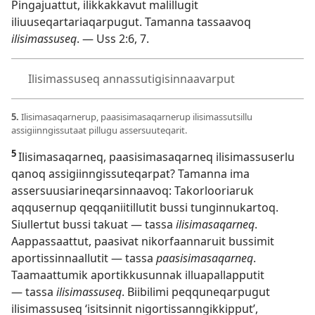
Pingajuattut, ilikkakkavut malillugit
iliuuseqartariaqarpugut. Tamanna tassaavoq
ilisimassuseq
. —
Uss 2:6, 7
.
Ilisimassuseq annassutigisinnaavarput
5.
Ilisimasaqarnerup, paasisimasaqarnerup ilisimassutsillu
assigiinngissutaat pillugu assersuuteqarit.
5
Ilisimasaqarneq, paasisimasaqarneq ilisimassuserlu
qanoq assigiinngissuteqarpat? Tamanna ima
assersuusiarineqarsinnaavoq: Takorlooriaruk
aqqusernup qeqqaniitillutit bussi tunginnukartoq.
Siullertut bussi takuat — tassa
ilisimasaqarneq
.
Aappassaattut, paasivat nikorfaannaruit bussimit
aportissinnaallutit — tassa
paasisimasaqarneq
.
Taamaattumik aportikkusunnak illuapallapputit
— tassa
ilisimassuseq
. Biibilimi peqquneqarpugut
ilisimassuseq ‘isitsinnit nigortissanngikkipput’,