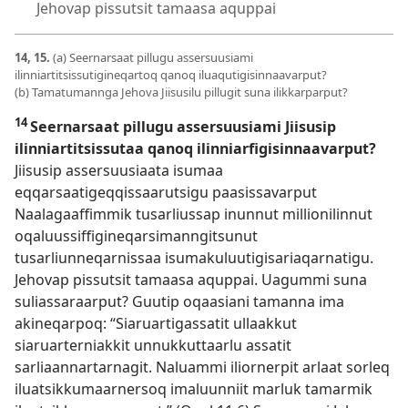
Jehovap pissutsit tamaasa aquppai
14, 15.
(a) Seernarsaat pillugu assersuusiami
ilinniartitsissutigineqartoq qanoq iluaqutigisinnaavarput?
(b) Tamatumannga Jehova Jiisusilu pillugit suna ilikkarparput?
14
Seernarsaat pillugu assersuusiami Jiisusip
ilinniartitsissutaa qanoq ilinniarfigisinnaavarput?
Jiisusip assersuusiaata isumaa
eqqarsaatigeqqissaarutsigu paasissavarput
Naalagaaffimmik tusarliussap inunnut millionilinnut
oqaluussiffigineqarsimanngitsunut
tusarliunneqarnissaa isumakuluutigisariaqarnatigu.
Jehovap pissutsit tamaasa aquppai. Uagummi suna
suliassaraarput? Guutip oqaasiani tamanna ima
akineqarpoq: “Siaruartigassatit ullaakkut
siaruarterniakkit unnukkuttaarlu assatit
sarliaannartarnagit. Naluammi iliornerpit arlaat sorleq
iluatsikkumaarnersoq imaluunniit marluk tamarmik