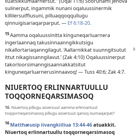
iluatsikkumaarnersut.” (
Oqal 11:6
) Soorunami Jehova
sulinerput, ingammik nunani oqaluussinermik
killilersuiffiusuni, pilluaqqoqqullugu
qinnuigisariaqarparput. —
Ef 6:18-20
.
15
Aamma oqaluussinitta kinguneqarluarnera
ingerlaannaq takusinnaanngikkutsigu
nikallortariaqanngilagut.
‘Aallarnikkat suunngitsutut
ittut nikagissanngilavut.’ (
Zak 4:10
) Oqaluussinerput
takorloorsimanngisaannakkatsitut
kinguneqarluarnerusinnaavoq! —
Tuss 40:6;
Zak 4:7
.
NIUERTOQ ERLINNARTUULLU
TOQQORNEQARSIMASOQ
16.
Niuertoq pillugu assersuut aamma erlinnartuut
toqqorneqarsimasoq pillugu assersuut qanoq isumaqarpat?
16
Matthæusip iivangkiiliua 13:44-46
atuakkit.
Niuertoq erlinnartuullu toqqorneqarsimasoq