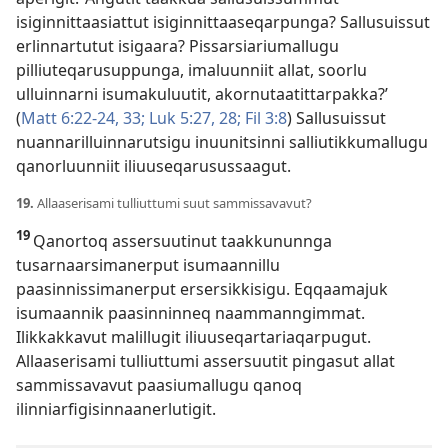
isiginnittaasiattut isiginnittaaseqarpunga? Sallusuissut
erlinnartutut isigaara? Pissarsiariumallugu
pilliuteqarusuppunga, imaluunniit allat, soorlu
ulluinnarni isumakuluutit, akornutaatittarpakka?’
(
Matt 6:22-24,
33;
Luk 5:27, 28;
Fil 3:8
) Sallusuissut
nuannarilluinnarutsigu inuunitsinni salliutikkumallugu
qanorluunniit iliuuseqarusussaagut.
19.
Allaaserisami tulliuttumi suut sammissavavut?
19
Qanortoq assersuutinut taakkununnga
tusarnaarsimanerput isumaannillu
paasinnissimanerput ersersikkisigu. Eqqaamajuk
isumaannik paasinninneq naammanngimmat.
Ilikkakkavut malillugit iliuuseqartariaqarpugut.
Allaaserisami tulliuttumi assersuutit pingasut allat
sammissavavut paasiumallugu qanoq
ilinniarfigisinnaanerlutigit.