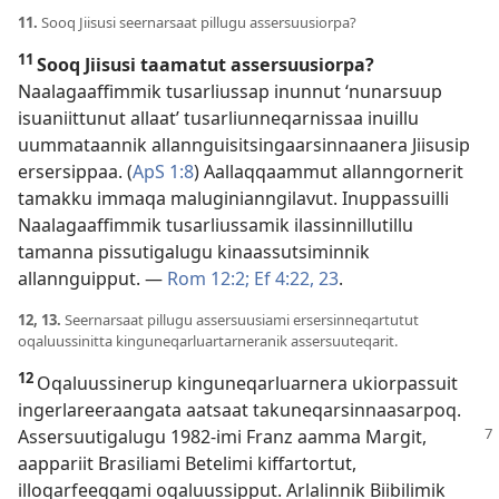
11.
Sooq Jiisusi seernarsaat pillugu assersuusiorpa?
11
Sooq Jiisusi taamatut assersuusiorpa?
Naalagaaffimmik tusarliussap inunnut ‘nunarsuup
isuaniittunut allaat’ tusarliunneqarnissaa inuillu
uummataannik allannguisitsingaarsinnaanera Jiisusip
ersersippaa. (
ApS 1:8
) Aallaqqaammut allanngornerit
tamakku immaqa maluginianngilavut. Inuppassuilli
Naalagaaffimmik tusarliussamik ilassinnillutillu
tamanna pissutigalugu kinaassutsiminnik
allannguipput. —
Rom 12:2;
Ef 4:22, 23
.
12, 13.
Seernarsaat pillugu assersuusiami ersersinneqartutut
oqaluussinitta kinguneqarluartarneranik assersuuteqarit.
12
Oqaluussinerup kinguneqarluarnera ukiorpassuit
ingerlareeraangata aatsaat takuneqarsinnaasarpoq.
Assersuutigalugu 1982-imi Franz aamma
Margit,
aappariit Brasiliami Betelimi kiffartortut,
illoqarfeeqqami oqaluussipput. Arlalinnik Biibilimik