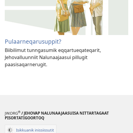
Pulaarneqarusuppit?
Biibilimut tunngasumik eqqar­tueqateqarit,
Jehovalluunniit Nalunaajaasui pillugit
paasisaqarnerugit.
®
JW.ORG
/ JEHOVAP NALUNAAJAASUISA NITTARTAGAAT
PISORTATIGOORTOQ
Isikkuanik inissiissutit