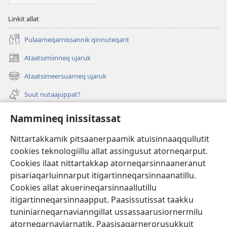
Linkit allat
Pulaarneqarnissannik qinnuteqarit
Ataatsimiinneq ujaruk
(opens
new
Ataatsimeersuarneq ujaruk
(opens
window)
new
Suut nutaajuppat?
window)
Isiginnaagassiat
Nammineq inissitassat
Ujarlerit
Nittartakkamik pitsaanerpaamik atuisinnaaqqullutit
cookies teknologiillu allat assingusut atorneqarput.
Tunissuteqarneq
(opens
Cookies ilaat nittartakkap atorneqarsinnaaneranut
new
pisariaqarluinnarput itigartinneqarsinnaanatillu.
window)
INTERNETIKKUT ATUAGAATEQARFIK Watchtower™
Cookies allat akuerineqarsinnaallutillu
(opens
new
itigartinneqarsinnaapput. Paasissutissat taakku
®
JW Hub
window)
tuniniarneqarnavianngillat ussassaarusiornermilu
(opens
new
atorneqarnaviarnatik. Paasisaqarnerorusukkuit