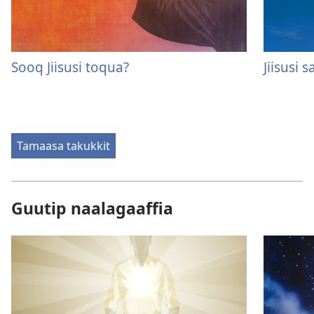
Sooq Jiisusi toqua?
Jiisusi
Tamaasa takukkit
Guutip naalagaaffia