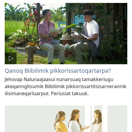
Qanoq Biibilimik pikkorissartoqartarpa?
Jehovap Nalunaajaasui nunarsuaq tamakkerlugu
akeqanngitsumik Biibilimik pikkorissartitsisarnerannik
ilisimaneqarluarput. Periusiat takuuk.