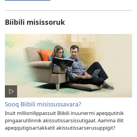
Biibili misissoruk
Sooq Biibili misissussavara?
Inuit millionilippassuit Biibili inuunermi apeqqutinik
pingaarutilinnik akissutissarsissutigaat. Aamma illit
apeqqutigisartakkatit akissutissarserusuppigit?