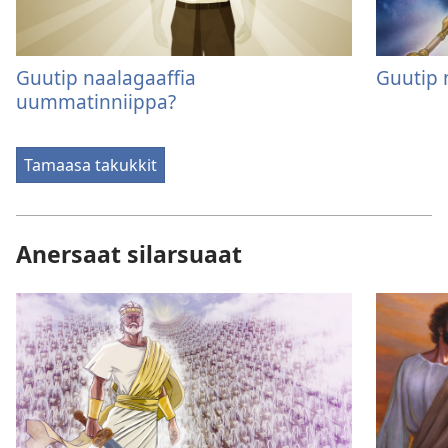
Guutip naalagaaffia
Guutip 
uummatinniippa?
Tamaasa takukkit
Anersaat silarsuaat