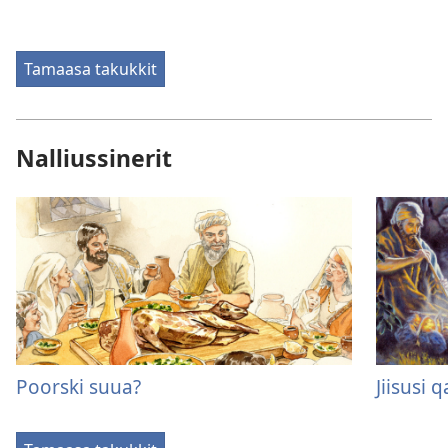
Tamaasa takukkit
Nalliussinerit
Poorski suua?
Jiisusi