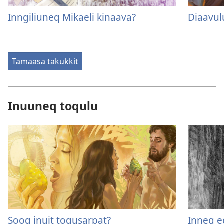
Inngiliuneq Mikaeli kinaava?
Diaavulu
Tamaasa takukkit
Inuuneq toqulu
Sooq inuit toqusarpat?
Inneq eq