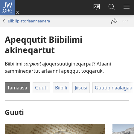
JW.ORG
Iserfissaq
(opens
Oqaatsit
JW.ORG-
IM
new
toqqakkit
imi
TA
Biibilip atoriaannaanera
window)
ujarlerit
Apeqqutit Biibilimi
akineqartut
Biibilimi
sorpiaat
ajoqersuutigineqarpat? Ataani
sammineqartut arlaanni apeqqut toqqaruk.
Tamaasa
Guuti
Biibili
Jiisusi
Guutip naalagaaf
Guuti