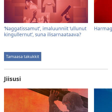
‘Naggatissamut’, imaluunniit ‘ullunut
Harmag
kingullernut’, suna ilisarnaataava?
Tamaasa takukkit
Jiisusi