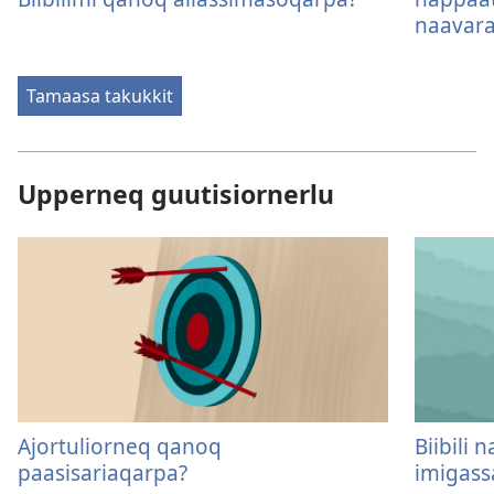
naavara
Tamaasa takukkit
Upperneq guutisiornerlu
Ajortuliorneq qanoq
Biibili 
paasisariaqarpa?
imigass