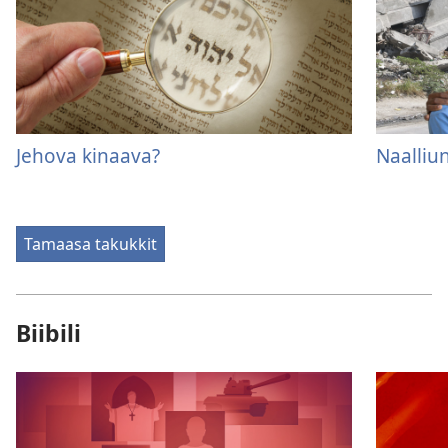
Jehova kinaava?
Naalliu
Tamaasa takukkit
Biibili