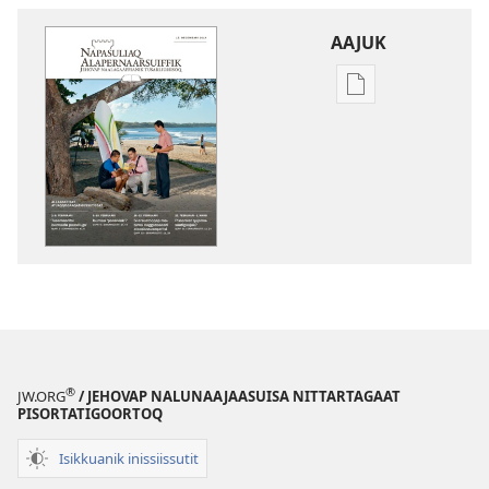
AAJUK
Atuagassanik
aallernissamut
iluarsiissutaa
NAPASULIAQ
ALAPERNAARSUI
–
ATUAQQISSAAR
Decembari
2014
®
JW.ORG
/ JEHOVAP NALUNAAJAASUISA NITTARTAGAAT
PISORTATIGOORTOQ
Isikkuanik inissiissutit