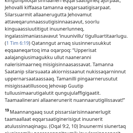
kingunipiloqarsinnaaneri eqqarsaatigineq ajorpaat,
Jehovalli kiffaasa tamanna eqqarsaatigisarpaat.
Silarsuarmit allaanerugutta Jehovamut
attaveqarunnaassutigisinnaasavut, soorlu
kinguaassiuutitigut inuunerlunneq,
ingalassimaniassavavut ‘inuunivillu’ tigulluartitaarlugu.
(
1 Tim 6:19
) Qatanngut arnaq siusinnerusukkut
eqqaaneqartoq ima oqarpoq: “Upperisat
aalajangiusimagukku ullut naaneranni
nalerisimaarneq misigisinnaasassavat. Tamanna
Saatanip silarsuaata akiornissaanut nukissaqarninnut
uppernarsaataassaaq. Tamanilli pingaarnerusutut
misigissaatillusooq Jehovap Guutip
tulluusimaarutigalutit qungujulaffigigaatit.
Taamaalinerani allaanerunerit nuannaarutigilissavat!”
19
Maannangaaq suut pissarsiarisinnaanerlugit
taamaallaat eqqarsaatiginerisigut inuunerit
atulussinnaqinagu. (
Oqal 9:2,
10
) Inuunermi siunertaq