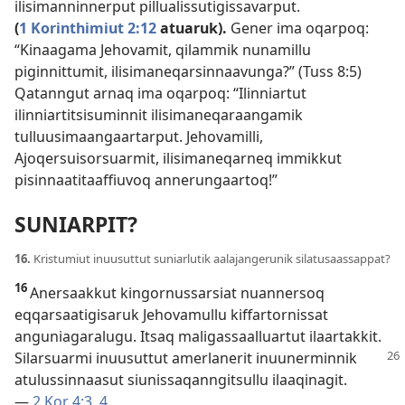
ilisimanninnerput pillualissutigissavarput.
(
1 Korinthimiut 2:12
atuaruk).
Gener ima oqarpoq:
“Kinaagama Jehovamit, qilammik nunamillu
piginnittumit, ilisimaneqarsinnaavunga?” (
Tuss 8:5
)
Qatanngut arnaq ima oqarpoq: “Ilinniartut
ilinniartitsisuminnit ilisimaneqaraangamik
tulluusimaangaartarput. Jehovamilli,
Ajoqersuisorsuarmit, ilisimaneqarneq immikkut
pisinnaatitaaffiuvoq annerungaartoq!”
SUNIARPIT?
16.
Kristumiut inuusuttut suniarlutik aalajangerunik silatusaassappat?
16
Anersaakkut kingornussarsiat nuannersoq
eqqarsaatigisaruk Jehovamullu kiffartornissat
anguniagaralugu. Itsaq maligassaalluartut ilaartakkit.
Silarsuarmi inuusuttut amerlanerit inuunerminnik
atulussinnaasut siunissaqanngitsullu ilaaqinagit.
—
2 Kor 4:3, 4
.