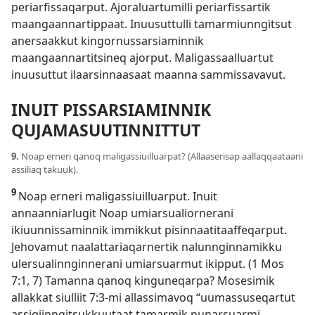
periarfissaqarput. Ajoraluartumilli periarfissartik
maangaannartippaat. Inuusuttulli tamarmiunngitsut
anersaakkut kingornussarsiaminnik
maangaannartitsineq ajorput. Maligassaalluartut
inuusuttut ilaarsinnaasaat maanna sammissavavut.
INUIT PISSARSIAMINNIK
QUJAMASUUTINNITTUT
9.
Noap erneri qanoq maligassiuilluarpat? (Allaaserisap aallaqqaataani
assiliaq takuuk).
9
Noap erneri maligassiuilluarput. Inuit
annaanniarlugit Noap umiarsualiornerani
ikiuunnissaminnik immikkut pisinnaatitaaffeqarput.
Jehovamut naalattariaqarnertik nalunnginnamikku
ulersualinnginnerani umiarsuarmut ikipput. (
1 Mos
7:1,
7
) Tamanna qanoq kinguneqarpa?
Mosesimik
allakkat siulliit 7:3
-mi allassimavoq “uumassuseqartut
assigiinngitsukkuutaat tamarmik nunarsuarmi