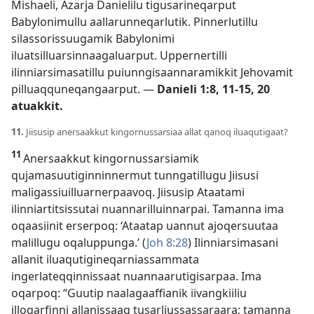
Mishaeli, Azarja Danielilu tigusarineqarput
Babylonimullu aallarunneqarlutik. Pinnerlutillu
silassorissuugamik Babylonimi
iluatsilluarsinnaagaluarput. Uppernertilli
ilinniarsimasatillu puiunngisaannaramikkit Jehovamit
pilluaqquneqangaarput. —
Danieli 1:8,
11-15,
20
atuakkit.
11.
Jiisusip anersaakkut kingornussarsiaa allat qanoq iluaqutigaat?
11
Anersaakkut kingornussarsiamik
qujamasuutiginninnermut tunngatillugu Jiisusi
maligassiuilluarnerpaavoq. Jiisusip Ataatami
ilinniartitsissutai nuannarilluinnarpai. Tamanna ima
oqaasiinit erserpoq: ‘Ataatap uannut ajoqersuutaa
malillugu oqaluppunga.’ (
Joh 8:28
) Ilinniarsimasani
allanit iluaqutigineqarniassammata
ingerlateqqinnissaat nuannaarutigisarpaa. Ima
oqarpoq: “Guutip naalagaaffianik iivangkiiliu
illoqarfinni allanissaaq tusarliussassaraara; tamanna