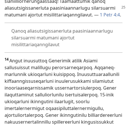
sianiilliornerungaassaaq! Taamaattumik qanoq
aliasutsigissanerluta paasiniaannarlugu
silarsuarmi
matumani ajortut misilittariaqanngilavut. —
1 Petr 4:4
.
Qanoq aliasutsigissanerluta paasiniaannarlugu
silarsuarmi matumani ajortut
misilittariaqanngilavut
14
Angut inuusuttoq Generimik atilik Asiami
sallusuissut malillugu perorsarneqarpoq. Aqqaneq-
marlunnik ukioqarluni kuisippoq. Inuusuttuaraallunili
kiffaanngissuseqarluni inuulerusukkami silamiutut
inooriaaseqarnissamik ussernartorsiulerpoq. Gener
ilaquttaminut salluliorlunilu isertuisalerpoq. 15-inik
ukioqarluni ikinngutini ilaarlugit, soorlu
imertalernermigut oqaasipiluttalernermigullu,
ajortuliortalerpoq. Gener ikinngutinilu billiardereerluni
nakuusernertalinnillu spillereerluni kingusissukkut