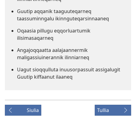
Guutip aqqanik taaguuteqarneq
taassuminngalu ikinnguteqarsinnaaneq
Oqaasia pillugu eqqorluartumik
ilisimasaqarneq
Angajoqqaatta aalajaannermik
maligassiuinerannik ilinniarneq
Uagut sioqqulluta inuusorpassuit assigalugit
Guutip kiffaanut ilaaneq
Siulia
Tullia