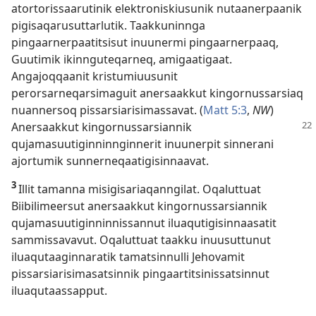
atortorissaarutinik elektroniskiusunik nutaanerpaanik
pigisaqarusuttarlutik. Taakkuninnga
pingaarnerpaatitsisut inuunermi pingaarnerpaaq,
Guutimik ikinnguteqarneq, amigaatigaat.
Angajoqqaanit kristumiuusunit
perorsarneqarsimaguit anersaakkut kingornussarsiaq
nuannersoq pissarsiarisimassavat. (
Matt 5:3
,
NW
)
Anersaakkut kingornussarsiannik
qujamasuutiginninnginnerit inuunerpit sinnerani
ajortumik sunnerneqaatigisinnaavat.
3
Illit tamanna misigisariaqanngilat. Oqaluttuat
Biibilimeersut anersaakkut kingornussarsiannik
qujamasuutiginninnissannut iluaqutigisinnaasatit
sammissavavut. Oqaluttuat taakku inuusuttunut
iluaqutaaginnaratik tamatsinnulli Jehovamit
pissarsiarisimasatsinnik pingaartitsinissatsinnut
iluaqutaassapput.