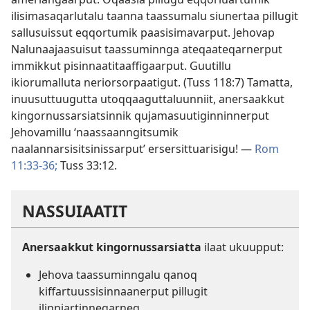
ilisimasaqarlutalu taanna taassumalu siunertaa pillugit
sallusuissut eqqortumik paasisimavarput. Jehovap
Nalunaajaasuisut taassuminnga ateqaateqarnerput
immikkut pisinnaatitaaffigaarput. Guutillu
ikiorumalluta neriorsorpaatigut. (
Tuss 118:7
) Tamatta,
inuusuttuugutta utoqqaaguttaluunniit, anersaakkut
kingornussarsiatsinnik qujamasuutiginninnerput
Jehovamillu ‘naassaanngitsumik
naalannarsisitsinissarput’ ersersittuarisigu! —
Rom
11:33-36;
Tuss 33:12
.
NASSUIAATIT
Anersaakkut kingornussarsiatta
ilaat ukuupput:
Jehova taassuminngalu qanoq
kiffartuussisinnaanerput pillugit
ilinniartinneqarneq