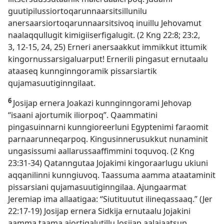
guutipilussiortoqarunnaarsitsillunilu
anersaarsiortoqarunnaarsitsivoq inuillu Jehovamut
naalaqqullugit kimigiiserfigalugit. (
2 Kng 22:8;
23:2,
3,
12-15,
24, 25
) Erneri anersaakkut immikkut ittumik
kingornussarsigaluarput! Ernerili pingasut ernutaalu
ataaseq kunnginngoramik pissarsiartik
qujamasuutiginngilaat.
6
Josijap ernera Joakazi kunnginngorami Jehovap
“isaani ajortumik iliorpoq”. Qaammatini
pingasuinnarni kunngioreerluni Egyptenimi faraomit
parnaarunneqarpoq. Kingusinnerusukkut nunaminit
ungasissumi aallarussaaffimmini toquvoq. (
2 Kng
23:31-34
) Qatanngutaa Jojakimi kingoraarlugu ukiuni
aqqanilinni kunngiuvoq. Taassuma aamma ataataminit
pissarsiani qujamasuutiginngilaa. Ajungaarmat
Jeremiap ima allaatigaa: “Siutituutut ilineqassaaq.” (
Jer
22:17-19
) Josijap ernera Sidkija ernutaalu Jojakini
aamma taama ajortigalutillu Josijap aalajaatsup