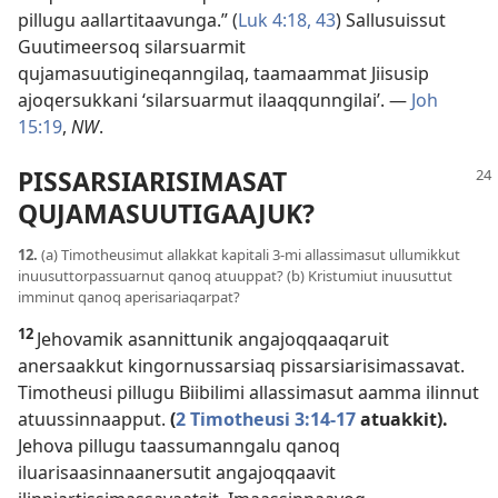
pillugu aallartitaavunga.” (
Luk 4:18,
43
) Sallusuissut
Guutimeersoq silarsuarmit
qujamasuutigineqanngilaq, taamaammat Jiisusip
ajoqersukkani ‘silarsuarmut ilaaqqunngilai’. —
Joh
15:19
,
NW
.
PISSARSIARISIMASAT
QUJAMASUUTIGAAJUK?
12.
(a) Timotheusimut allakkat kapitali 3-mi allassimasut ullumikkut
inuusuttorpassuarnut qanoq atuuppat? (b) Kristumiut inuusuttut
imminut qanoq aperisariaqarpat?
12
Jehovamik asannittunik angajoqqaaqaruit
anersaakkut kingornussarsiaq pissarsiarisimassavat.
Timotheusi pillugu Biibilimi allassimasut aamma ilinnut
atuussinnaapput.
(
2 Timotheusi 3:14-17
atuakkit).
Jehova pillugu taassumanngalu qanoq
iluarisaasinnaanersutit angajoqqaavit