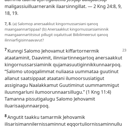
maligassiuilluarneranik ilaarsinngillat. —
2 Kng 24:8, 9,
18, 19
.
7, 8.
(a) Salomop anersaakkut kingornussarsiani qanoq
maangaannartippaa? (b) Anersaakkut kingornussarsiaminnik
maangaannartitsisut pillugit oqaluttuat Biibilimeersut qanoq
ilinniarfigisinnaavavut?
7
Kunngi Salomo Jehovamut kiffartornermik
ataataminit, Daavimit, ilinniartinneqartoq anersaakkut
kingornussarsiaminik qujamasuutiginnikkunnaarpoq.
“Salomo utoqqalimmat nuliaasa uummataa guutinut
allanut saatsippaat ataatani ilumoorsusiatigut
assiginagu Naalakkamut Guutiminut uummammigut
iluunngarluni ilumoorunnaarsillugu.” (
1 Kng 11:4
)
Tamanna pissutigalugu Salomo Jehovamit
iluarisaajunnaarpoq.
8
Angutit taakku tamarmik Jehovamik
ilisarisimannilernissaminnut eqqortuliornissaminnullu