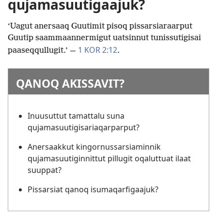
qujamasuutigaajuk?
‘Uagut anersaaq Guutimit pisoq pissarsiaraarput
Guutip saammaannermigut uatsinnut tunissutigisai
1 KOR 2:12
paaseqqullugit.’ —
.
QANOQ AKISSAVIT?
Inuusuttut tamattalu suna
qujamasuutigisariaqarparput?
Anersaakkut kingornussarsiaminnik
qujamasuutiginnittut pillugit oqaluttuat ilaat
suuppat?
Pissarsiat qanoq isumaqarfigaajuk?