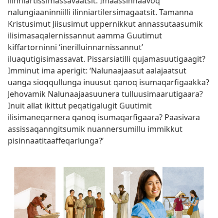
ilinniartissimassavaatsit. Imaassinnaavoq
nalungiaaninniilli ilinniartilersimagaatsit. Tamanna
Kristusimut Jiisusimut uppernikkut annassutaasumik
ilisimasaqalernissannut aamma Guutimut
kiffartorninni ‘inerilluinnarnissannut’
iluaqutigisimassavat. Pissarsiatilli qujamasuutigaagit?
Imminut ima aperigit: ‘Nalunaajaasut aalajaatsut
uanga sioqqullunga inuusut qanoq isumaqarfigaakka?
Jehovamik Nalunaajaasuunera tulluusimaarutigaara?
Inuit allat ikittut peqatigalugit Guutimit
ilisimaneqarnera qanoq isumaqarfigaara? Paasivara
assissaqanngitsumik nuannersumillu immikkut
pisinnaatitaaffeqarlunga?’