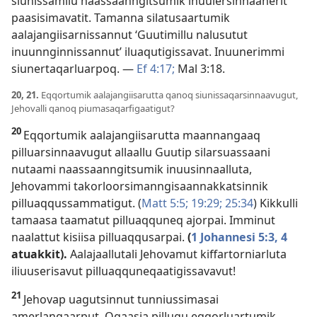
siunissamilu naassaanngitsumik inuulersinnaanerit
paasisimavatit. Tamanna silatusaartumik
aalajangiisarnissannut ‘Guutimillu nalusutut
inuunnginnissannut’ iluaqutigissavat. Inuunerimmi
siunertaqarluarpoq. —
Ef 4:17;
Mal 3:18
.
20, 21.
Eqqortumik aalajangiisarutta qanoq siunissaqarsinnaavugut,
Jehovalli qanoq piumasaqarfigaatigut?
20
Eqqortumik aalajangiisarutta maannangaaq
pilluarsinnaavugut allaallu Guutip silarsuassaani
nutaami naassaanngitsumik inuusinnaalluta,
Jehovammi takorloorsimanngisaannakkatsinnik
pilluaqqussammatigut. (
Matt 5:5;
19:29;
25:34
) Kikkulli
tamaasa taamatut pilluaqquneq ajorpai. Imminut
naalattut kisiisa pilluaqqusarpai.
(
1 Johannesi 5:3, 4
atuakkit).
Aalajaallutali Jehovamut kiffartorniarluta
iliuuserisavut pilluaqquneqaatigissavavut!
21
Jehovap uagutsinnut tunniussimasai
amerlangaarput. Oqaasia pillugu eqqorluartumik