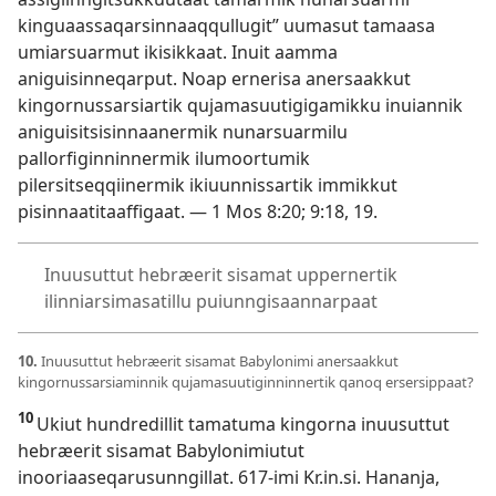
kinguaassaqarsinnaaqqullugit” uumasut tamaasa
umiarsuarmut ikisikkaat. Inuit aamma
aniguisinneqarput. Noap ernerisa anersaakkut
kingornussarsiartik qujamasuutigigamikku inuiannik
aniguisitsisinnaanermik nunarsuarmilu
pallorfiginninnermik ilumoortumik
pilersitseqqiinermik ikiuunnissartik immikkut
pisinnaatitaaffigaat. —
1 Mos 8:20;
9:18, 19
.
Inuusuttut hebræerit sisamat uppernertik
ilinniarsimasatillu puiunngisaannarpaat
10.
Inuusuttut hebræerit sisamat Babylonimi anersaakkut
kingornussarsiaminnik qujamasuutiginninnertik qanoq ersersippaat?
10
Ukiut hundredillit tamatuma kingorna inuusuttut
hebræerit sisamat Babylonimiutut
inooriaaseqarusunngillat. 617-imi Kr.in.si. Hananja,