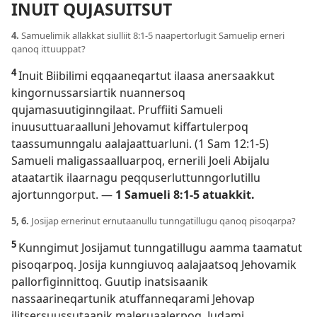
INUIT QUJASUITSUT
4.
Samuelimik allakkat siulliit 8:1-5
naapertorlugit Samuelip erneri
qanoq ittuuppat?
4
Inuit Biibilimi eqqaaneqartut ilaasa anersaakkut
kingornussarsiartik nuannersoq
qujamasuutiginngilaat. Pruffiiti Samueli
inuusuttuaraalluni Jehovamut kiffartulerpoq
taassumunngalu aalajaattuarluni. (
1 Sam 12:1-5
)
Samueli maligassaalluarpoq, ernerili Joeli Abijalu
ataatartik ilaarnagu peqquserluttunngorlutillu
ajortunngorput. —
1 Samueli 8:1-5
atuakkit.
5, 6.
Josijap ernerinut ernutaanullu tunngatillugu qanoq pisoqarpa?
5
Kunngimut Josijamut tunngatillugu aamma taamatut
pisoqarpoq. Josija kunngiuvoq aalajaatsoq Jehovamik
pallorfiginnittoq. Guutip inatsisaanik
nassaarineqartunik atuffanneqarami Jehovap
ilitsersuussutaanik maleruaalerpoq. Judami