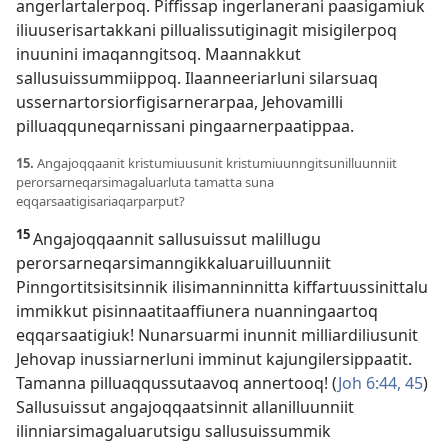
angerlartalerpoq. Piffissap ingerlanerani paasigamiuk
iliuuserisartakkani pillualissutiginagit misigilerpoq
inuunini imaqanngitsoq. Maannakkut
sallusuissummiippoq. Ilaanneeriarluni silarsuaq
ussernartorsiorfigisarnerarpaa, Jehovamilli
pilluaqquneqarnissani pingaarnerpaatippaa.
15.
Angajoqqaanit kristumiuusunit kristumiuunngitsunilluunniit
perorsarneqarsimagaluarluta tamatta suna
eqqarsaatigisariaqarparput?
15
Angajoqqaannit sallusuissut malillugu
perorsarneqarsimanngikkaluaruilluunniit
Pinngortitsisitsinnik ilisimanninnitta kiffartuussinittalu
immikkut pisinnaatitaaffiunera nuanningaartoq
eqqarsaatigiuk! Nunarsuarmi inunnit milliardiliusunit
Jehovap inussiarnerluni imminut kajungilersippaatit.
Tamanna pilluaqqussutaavoq annertooq! (
Joh 6:44, 45
)
Sallusuissut angajoqqaatsinnit allanilluunniit
ilinniarsimagaluarutsigu sallusuissummik