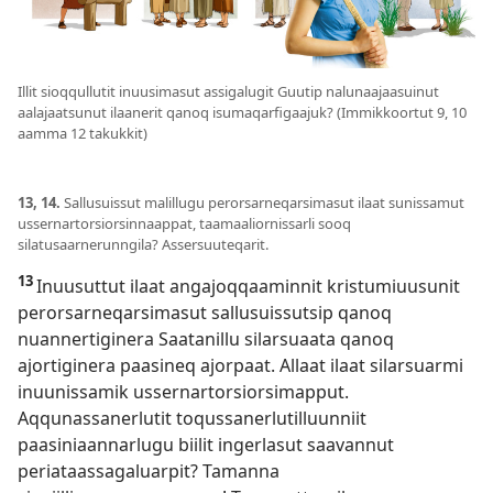
Illit sioqqullutit inuusimasut assigalugit Guutip nalunaajaasuinut
aalajaatsunut ilaanerit qanoq isumaqarfigaajuk? (Immikkoortut 9, 10
aamma 12 takukkit)
13, 14.
Sallusuissut malillugu perorsarneqarsimasut ilaat sunissamut
ussernartorsiorsinnaappat, taamaaliornissarli sooq
silatusaarnerunngila? Assersuuteqarit.
13
Inuusuttut ilaat angajoqqaaminnit kristumiuusunit
perorsarneqarsimasut sallusuissutsip qanoq
nuannertiginera Saatanillu silarsuaata qanoq
ajortiginera paasineq ajorpaat. Allaat ilaat silarsuarmi
inuunissamik ussernartorsiorsimapput.
Aqqunassanerlutit toqussanerlutilluunniit
paasiniaannarlugu biilit ingerlasut saavannut
periataassagaluarpit? Tamanna