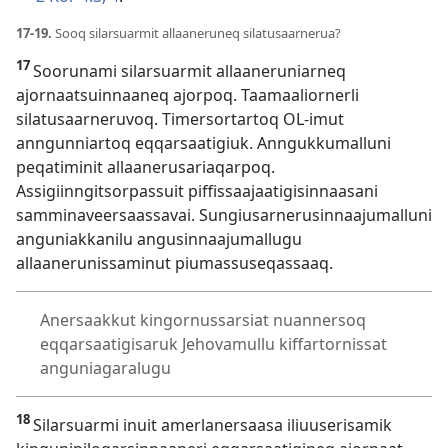
17-19.
Sooq silarsuarmit allaaneruneq silatusaarnerua?
17
Soorunami silarsuarmit allaaneruniarneq
ajornaatsuinnaaneq ajorpoq. Taamaaliornerli
silatusaarneruvoq. Timersortartoq OL-imut
anngunniartoq eqqarsaatigiuk. Anngukkumalluni
peqatiminit allaanerusariaqarpoq.
Assigiinngitsorpassuit piffissaajaatigisinnaasani
samminaveersaassavai. Sungiusarnerusinnaajumalluni
anguniakkanilu angusinnaajumallugu
allaanerunissaminut piumassuseqassaaq.
Anersaakkut kingornussarsiat nuannersoq
eqqarsaatigisaruk Jehovamullu kiffartornissat
anguniagaralugu
18
Silarsuarmi inuit amerlanersaasa iliuuserisamik