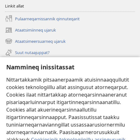
Linkit allat
Pulaarneqarnissannik qinnuteqarit
Ataatsimiinneq ujaruk
(opens
new
Ataatsimeersuarneq ujaruk
(opens
window)
new
Suut nutaajuppat?
window)
Isiginnaagassiat
Nammineq inissitassat
Ujarlerit
Nittartakkamik pitsaanerpaamik atuisinnaaqqullutit
cookies teknologiillu allat assingusut atorneqarput.
Tunissuteqarneq
(opens
Cookies ilaat nittartakkap atorneqarsinnaaneranut
new
pisariaqarluinnarput itigartinneqarsinnaanatillu.
window)
INTERNETIKKUT ATUAGAATEQARFIK Watchtower™
Cookies allat akuerineqarsinnaallutillu
(opens
itigartinneqarsinnaapput. Paasissutissat taakku
new
®
JW Hub
window)
tuniniarneqarnavianngillat ussassaarusiornermilu
(opens
new
atorneqarnaviarnatik. Paasisaqarnerorusukkuit
window)
alakkaruk
Cookiesinik teknologiinillu assingusunik