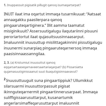
1.
Inuppassuit pigisatik pillugit qanoq isumaqartarpat?
INUIT ilaat ima oqartut immaqa tusarnikuuat: “Aatsaat
annaagakku paasilerpara qanoq
pingaaruteqartiginera.” Illit aamma taamatut
misiginikuuit? Assersuutigalugu ilaqutariinni pisuuni
peroriartortut ilaat qujasuitsuusinnaasarput.
Imaluunniit inuusuttup misilittagakinnini pissutigalugu
inuunermi sunarpiaq pingaaruteqarnersoq immaqa
paasisinnaassanngilaa.
2, 3.
(a) Kristumiut inuusuttut qanoq
eqqarsartaaseqarnaveersaartariaqarpat? (b) Pissarsiatta
qujamasuutiginissaanut suut iluaqutigisinnaavavut?
2
Inuusuttuuguit suna pingaartippiuk? Ullumikkut
silarsuarmi inuusuttorpassuit pigisat
ikinnguteqarnermit pingaartinnerusarpaat. Immaqa
suliffigissaarusuttarput, kusanartumik
angerlarsimaffeqarusuttarput imaluunniit