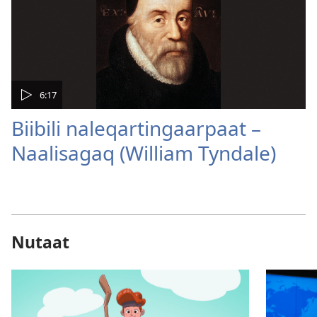
6:17
Biibili naleqartingaarpaat –
Naalisagaq (William Tyndale)
Nutaat