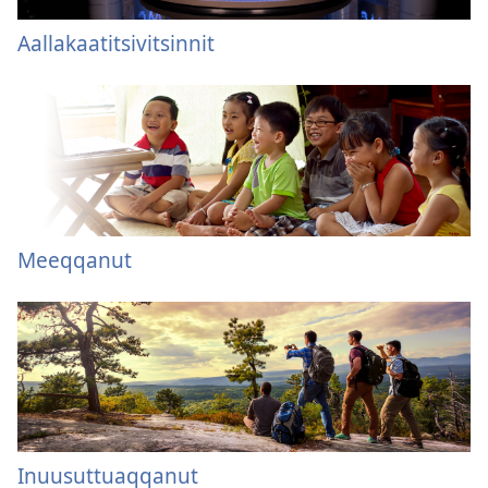
Aallakaatitsivitsinnit
Meeqqanut
Inuusuttuaqqanut