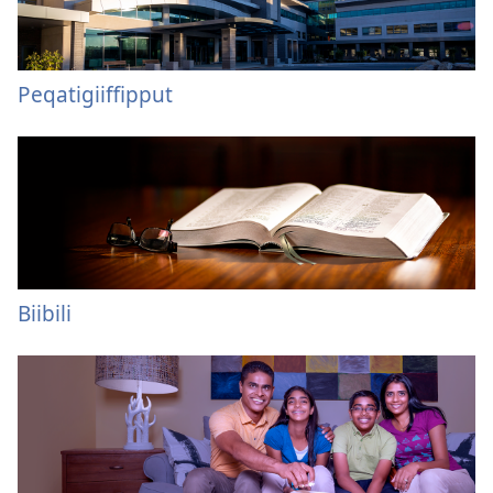
Peqatigiiffipput
Biibili