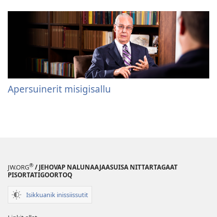
Apersuinerit misigisallu
®
JW.ORG
/ JEHOVAP NALUNAAJAASUISA NITTARTAGAAT
PISORTATIGOORTOQ
Isikkuanik inissiissutit