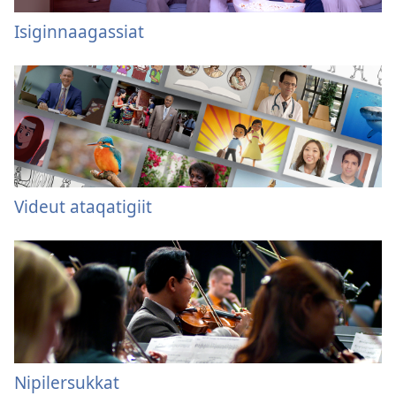
Isiginnaagassiat
Videut ataqatigiit
Nipilersukkat