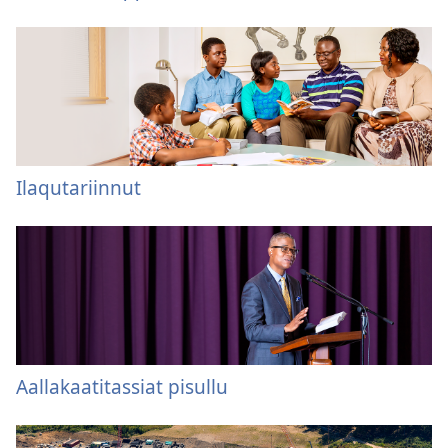
Ilaqutariinnut
Aallakaatitassiat pisullu