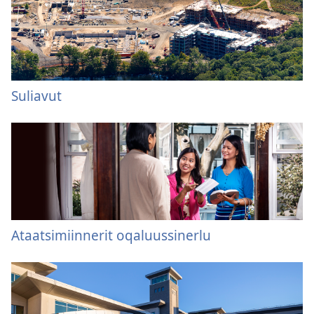
Suliavut
Ataatsimiinnerit oqaluussinerlu