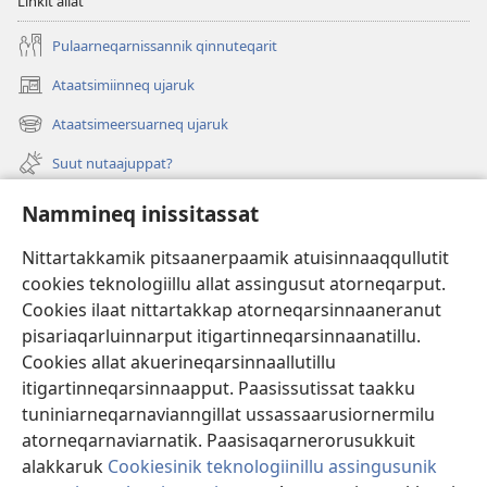
Linkit allat
Pulaarneqarnissannik qinnuteqarit
Ataatsimiinneq ujaruk
(opens
new
Ataatsimeersuarneq ujaruk
(opens
window)
new
Suut nutaajuppat?
window)
Isiginnaagassiat
Nammineq inissitassat
Ujarlerit
Nittartakkamik pitsaanerpaamik atuisinnaaqqullutit
cookies teknologiillu allat assingusut atorneqarput.
Tunissuteqarneq
(opens
Cookies ilaat nittartakkap atorneqarsinnaaneranut
new
pisariaqarluinnarput itigartinneqarsinnaanatillu.
window)
INTERNETIKKUT ATUAGAATEQARFIK Watchtower™
Cookies allat akuerineqarsinnaallutillu
(opens
itigartinneqarsinnaapput. Paasissutissat taakku
new
®
JW Hub
window)
tuniniarneqarnavianngillat ussassaarusiornermilu
(opens
new
atorneqarnaviarnatik. Paasisaqarnerorusukkuit
window)
alakkaruk
Cookiesinik teknologiinillu assingusunik