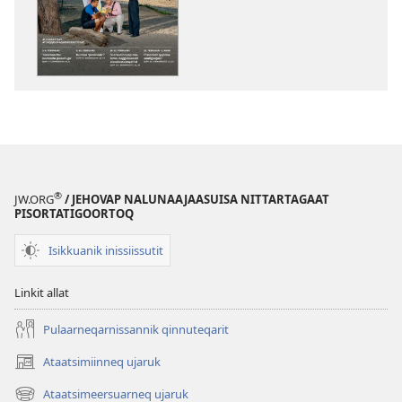
NAPASULIAQ
ALAPERNAARSUI
–
ATUAQQISSAAR
Decembari
2014
®
JW.ORG
/ JEHOVAP NALUNAAJAASUISA NITTARTAGAAT
PISORTATIGOORTOQ
Isikkuanik inissiissutit
Linkit allat
Pulaarneqarnissannik qinnuteqarit
Ataatsimiinneq ujaruk
(opens
new
Ataatsimeersuarneq ujaruk
(opens