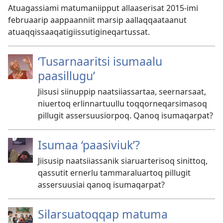
Atuagassiami matumaniipput allaaserisat 2015-imi
februaarip aappaanniit marsip aallaqqaataanut
atuaqqissaaqatigiissutigineqartussat.
‘Tusarnaaritsi isumaalu
paasillugu’
Jiisusi siinuppip naatsiiassartaa, seernarsaat,
niuertoq erlinnartuullu toqqorneqarsimasoq
pillugit assersuusiorpoq. Qanoq isumaqarpat?
Isumaa ‘paasiviuk’?
Jiisusip naatsiiassanik siaruarterisoq sinittoq,
qassutit ernerlu tammaraluartoq pillugit
assersuusiai qanoq isumaqarpat?
Silarsuatoqqap matuma