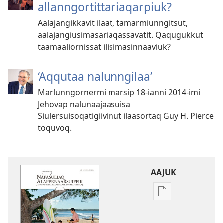
allanngortittariaqarpiuk?
Aalajangikkavit ilaat, tamarmiunngitsut,
aalajangiusimasariaqassavatit. Qaqugukkut
taamaaliornissat ilisimasinnaaviuk?
‘Aqqutaa nalunngilaa’
Marlunngornermi marsip 18-ianni 2014-imi
Jehovap nalunaajaasuisa
Siulersuisoqatigiivinut ilaasortaq Guy H. Pierce
toquvoq.
AAJUK
Atuagassanik
aallernissamut
iluarsiissutaa