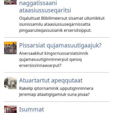
naggatissaani
ataasiussuseqaritsi
Oqaluttuat Biibilimeersut sisamat ullumikkut
siunissamilu ataasiussuseqarnissatta
pingaaruteqassusianik ersersitsipput.
Pissarsiat qujamasuutigaajuk?
Anersaakkut kingornussarsiatsinnik
qujamasuutiginninnerput qanoq
ersersissinnaavarput?
Atuartartut apeqqutaat
Rakelip qitornaminik upputiginninnera
Jeremiap allaatigigamiuk suna pivaa?
Isummat