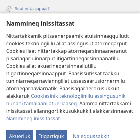
window)
new
Suut nutaajuppat?
window)
Isiginnaagassiat
Nammineq inissitassat
Ujarlerit
Nittartakkamik pitsaanerpaamik atuisinnaaqqullutit
cookies teknologiillu allat assingusut atorneqarput.
Tunissuteqarneq
(opens
Cookies ilaat nittartakkap atorneqarsinnaaneranut
new
pisariaqarluinnarput itigartinneqarsinnaanatillu.
window)
INTERNETIKKUT ATUAGAATEQARFIK Watchtower™
Cookies allat akuerineqarsinnaallutillu
(opens
new
itigartinneqarsinnaapput. Paasissutissat taakku
®
JW Hub
window)
tuniniarneqarnavianngillat ussassaarusiornermilu
(opens
new
atorneqarnaviarnatik. Paasisaqarnerorusukkuit
window)
alakkaruk
Cookiesinik teknologiinillu assingusunik
nunani tamalaani atueriaaseq
. Aamma nittartakkami
Copyright
© 2026 Watch Tower Bible and Tract Society of Pennsylvania.
inissitassat allanngortikkusukkukkit alakkarsinnaavat
ATUINERMUT PIUMASAQAATIT
|
PAASISSUTISSANIK ATUERIAASEQ
|
Nammineq inissitassat
.
NAMMINEQ INISSITASSAT
Akueriuk
Itigartiguk
Naleqqussakkit