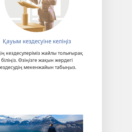
Қауым кездесуіне келіңіз
дің кездесулеріміз жайлы толығырақ
біліңіз. Өзіңізге жақын жердегі
кездесудің мекенжайын табыңыз.