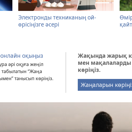
Электронды техниканың ой-
Өмі
өрісіңізге әсері
қайт
ы онлайн оқыңыз
Жақында жарық к
мен мақалаларды
ура әрі оқуға жеңіл
көріңіз.
п табылатын “Жаңа
мен” танысып көріңіз.
Жаңаларын көріңі