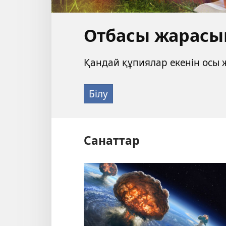
Отбасы жарасы
Қандай құпиялар екенін осы ж
Білу
Санаттар