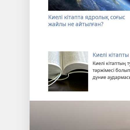
Киелі кітапта ядролық соғыс
жайлы не айтылған?
Киелі кітапт
Киелі кітаптың т
тәржімесі болы
дүние аудармасы