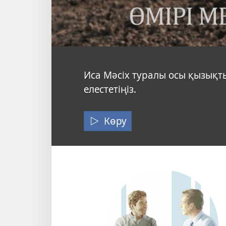
Иса.
Иса Мәсіх туралы осы қызықт
елестетіңіз.
Өмірі
мен
Көру
қызметі