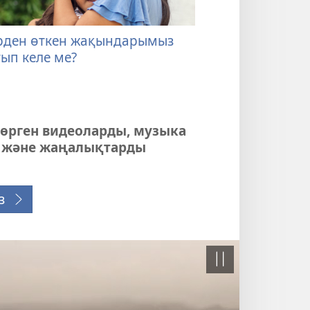
рден өткен жақындарымыз
ып келе ме?
өрген видеоларды, музыка
 және жаңалықтарды
з
Кідіріс