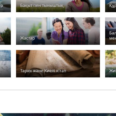
ар
Бақыт пен тыныштық
Құд
Ба
Жастар
ме
Тарих және Киелі кітап
Жи