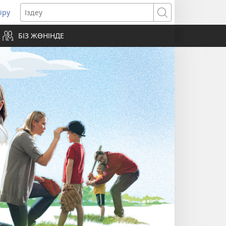
іру
жаңа
Іздеу
ерезе
БІЗ ЖӨНІНДЕ
шылуда)