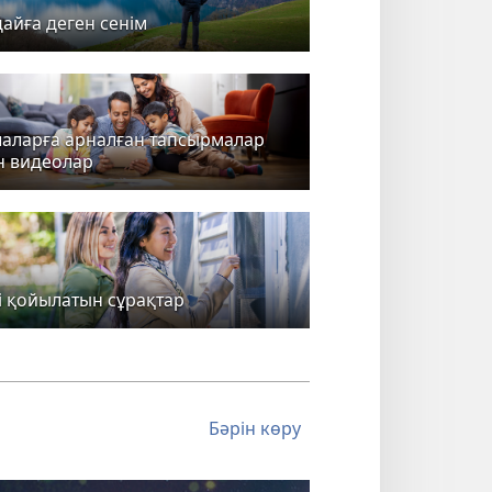
айға деген сенім
лаларға арналған тапсырмалар
н видеолар
і қойылатын сұрақтар
Бәрін көру