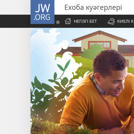
JW.ORG
Ехоба куәгерлері
НЕГІЗГІ БЕТ
КИЕЛІ К