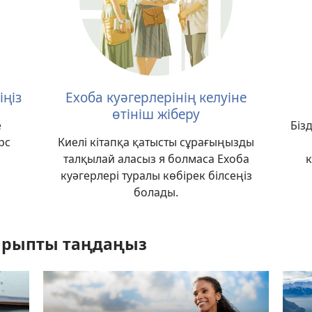
іңіз
Ехоба куәгерлерінің келуіне
өтініш жіберу
е
Біз
рс
Киелі кітапқа қатысты сұрағыңызды
талқылай аласыз я болмаса Ехоба
куәгерлері туралы көбірек білсеңіз
болады.
ырыпты таңдаңыз