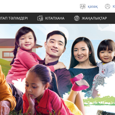
қазақ
К
Тілді
(
таңдау
т
ІТАП ТӘЛІМДЕРІ
КІТАПХАНА
ЖАҢАЛЫҚТАР
а