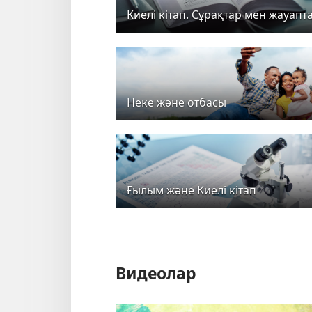
Киелі кітап. Сұрақтар мен жауапт
Неке және отбасы
Ғылым және Киелі кітап
Видеолар