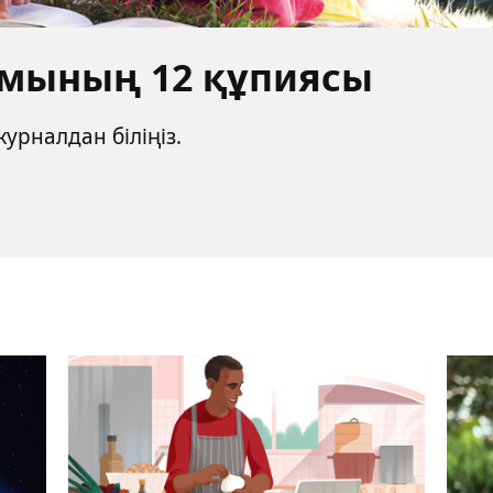
мының 12 құпиясы
урналдан біліңіз.