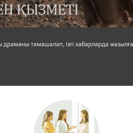
ы драманы тамашалап, Ізгі хабарларда жазылғ