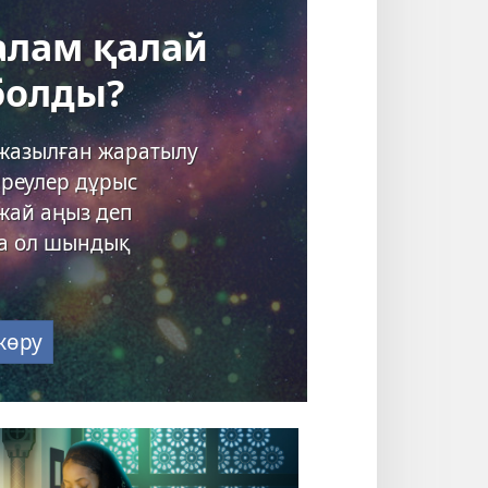
ғалам қалай
болды?
 жазылған жаратылу
іреулер дұрыс
 жай аңыз деп
да ол шындық
көру