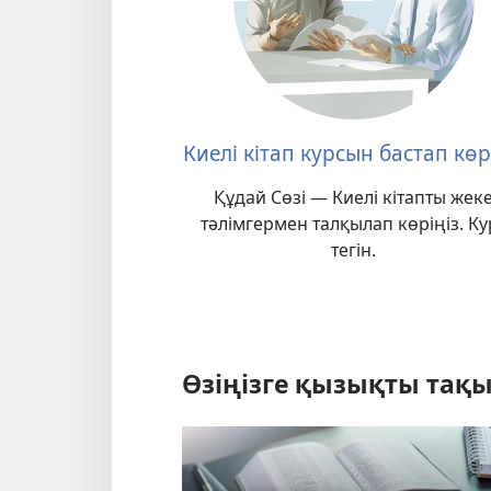
Киелі кітап курсын бастап көр
Құдай Сөзі — Киелі кітапты жек
тәлімгермен талқылап көріңіз. Ку
тегін.
Өзіңізге қызықты тақ