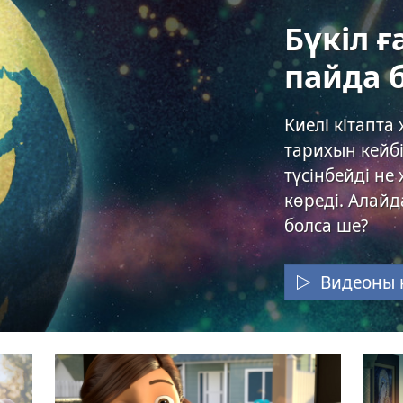
Бүкіл 
пайда 
Киелі кітапта
тарихын кейб
түсінбейді не
көреді. Алай
болса ше?
Видеоны 