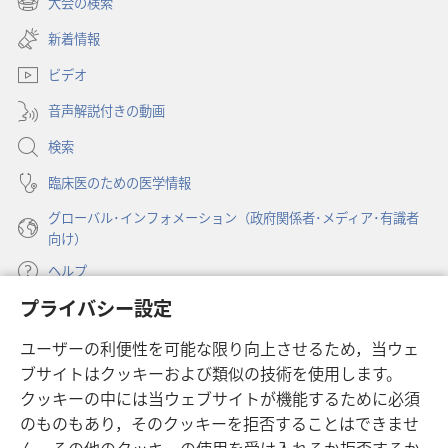
大会の検索
（新
い
に
に
し
新着情報
タ
し
し
い
ブ
て
て
ビデオ
タ
で
み
み
ブ
開
音声解説付きの動画
で
た
た
く）
開
い
い
検索
く）
3
3
臨床医のための医学情報
つ
つ
グローバル･インフォメーション（政府関係者･メディア･有識者
の
の
向け）
質
質
問
問
ヘルプ
プライバシー設定
寄付
（新
ユーザーの利便性を可能な限り向上させるため，当ウェ
し
ブサイトはクッキーおよび類似の技術を使用します。
い
ものみの塔 オンライン・ライブラリー
（新
タ
クッキーの中には当ウェブサイトが機能するために必須
し
ブ
®
のものもあり，そのクッキーを拒否することはできませ
JW Hub
い
（新
で