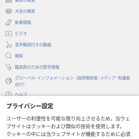
2011
（新
年
し
大会の検索
（新
い
3
し
新着情報
タ
月
い
ブ
ビデオ
タ
で
ブ
開
音声解説付きの動画
で
く）
開
検索
く）
臨床医のための医学情報
グローバル･インフォメーション（政府関係者･メディア･有識者
向け）
ヘルプ
プライバシー設定
寄付
（新
ユーザーの利便性を可能な限り向上させるため，当ウェ
し
ブサイトはクッキーおよび類似の技術を使用します。
い
ものみの塔 オンライン・ライブラリー
（新
タ
クッキーの中には当ウェブサイトが機能するために必須
し
ブ