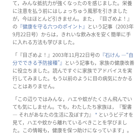
て，みんな抵抗力が強くなったのを感じました。栄養
に注意を払う前にはしょっちゅう風邪を引きました
が，今はほとんど引きません。また，『目ざめよ！』
の
『健康を守る六つのポイント』
という記事（2003年
9月22日号）からは，きれいな飲み水を安く簡単に手
に入れる方法も学びました。
「『目ざめよ！』2003年11月22日号の
『石けん ―“自
分でできる予防接種”』
という記事も，家族の健康改善
に役立ちました。読んですぐに家族でアドバイスを実
行してみました。もう以前のように目の病気にかかる
ことはありません。
「この辺りではみんな，ハエや蚊がたくさん飛んでい
ても気にしません。でも，わたしたち家族は，『聖書
― それがあなたの生活に及ぼす力』
というビデオを
*
見て，ハエや蚊から離れているべきことを学びまし
た。この情報も，健康を保つ助けになっています」。