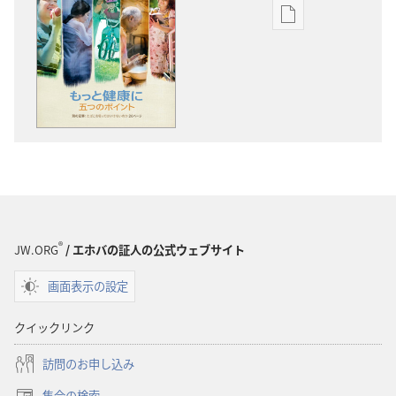
出
版
物
の
ダ
ウ
ン
ロー
ド
オ
プ
®
JW.ORG
/ エホバの証人の公式ウェブサイト
ショ
画面表示の設定
ン
「目
クイックリンク
ざ
め
訪問のお申し込み
よ！」
集会の検索