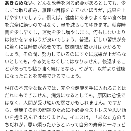
あきらめない。
どんな改善を図る必要があるとしても，少
しずつ取り組み，無理な目標を立てないほうが，成果を上
げやすいでしょう。例えば，健康にあまりよくない食べ物
を完全に絶つのではなく，量を減らしてゆきます。就寝時
間を少し早くし，運動を少し増やします。何もしないより
は何かをするほうが良いでしょう。普通，新しい習慣が身
に着くには時間が必要です。数週間か数か月はかかるで
しょう。その間，努力しているのにすぐに成果が上がらな
いとしても，やる気をなくしてはなりません。後退するこ
とがあっても粘り強く続けるなら，やがて，以前より健康
になったことを実感できるでしょう。
現在の不完全な世界では，完全な健康を手に入れることは
だれにもできません。病気になるとしても，原因は怠慢で
はなく，人間が受け継いだ弱さかもしれません。ですか
ら，健康その他の問題のために不必要なストレスや思い煩
いを抱え込んではなりません。イエスは，「あなた方のう
ちだれが，思い煩ったからといって自分の寿命に一キュビ