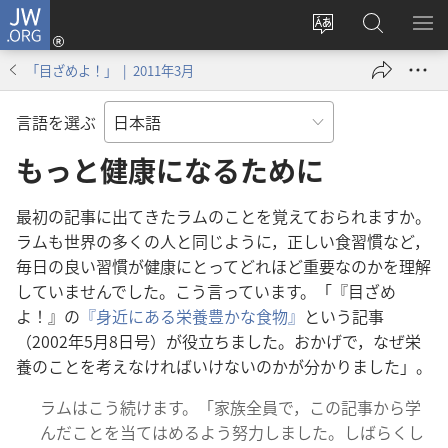
JW.ORG
ロ
サ
JW.ORG
メ
グ
イ
の
ニ
イ
「目ざめよ！」 | 2011年3月
ト
検
を
ン
の
索
表
（新
言語を選ぶ
言
示
し
語
もっと健康になるために
い
を
タ
変
ブ
最初の記事に出てきたラムのことを覚えておられますか。
え
で
ラムも世界の多くの人と同じように，正しい食習慣など，
る
開
毎日の良い習慣が健康にとってどれほど重要なのかを理解
く）
していませんでした。こう言っています。「『目ざめ
よ！』の
『身近にある栄養豊かな食物』
という記事
（2002年5月8日号）が役立ちました。おかげで，なぜ栄
養のことを考えなければいけないのかが分かりました」。
ラムはこう続けます。「家族全員で，この記事から学
んだことを当てはめるよう努力しました。しばらくし