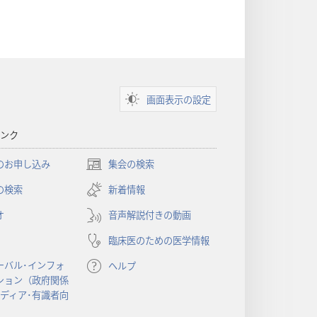
画面表示の設定
ンク
のお申し込み
集会の検索
（新
し
の検索
新着情報
い
オ
音声解説付きの動画
タ
ブ
臨床医のための医学情報
で
開
ーバル･インフォ
ヘルプ
く）
ション（政府関係
メディア･有識者向