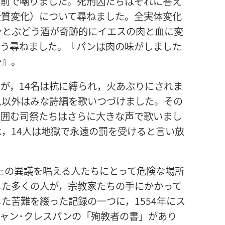
の前で嘲りました。死刑囚たちはそれに答え
全質変化）について尋ねました。全実体変化
ンとぶどう酒が奇跡的にイエスの肉と血に変
こう尋ねました。『パンは肉の味がしました
か』。
が，14名は杭に縛られ，火あぶりにされま
人以外はみな詩編を歌いつづけました。その
を囲む司祭たちはさらに大きな声で歌いまし
，14人は地獄で永遠の罰を受けると言い放
教上の異議を唱える人たちにとって危険な場所
した多くの人が，宗教家たちの手にかかって
た苦難を綴った記録の一つに，1554年にス
ャン･クレスパンの「殉教者の書」があり