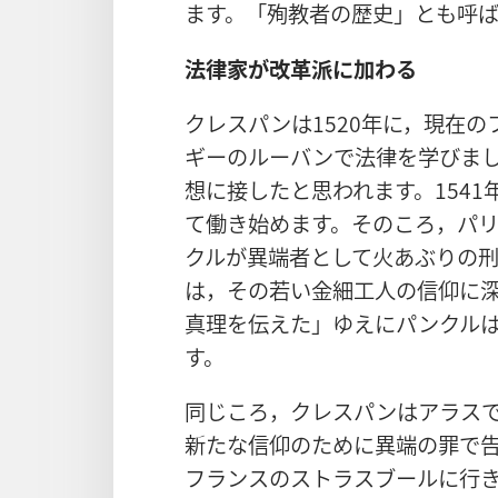
ます。「殉教者の歴史」とも呼
法律家が改革派に加わる
クレスパンは1520年に，現在
ギーのルーバンで法律を学びま
想に接したと思われます。154
て働き始めます。そのころ，パリ
クルが異端者として火あぶりの
は，その若い金細工人の信仰に
真理を伝えた」ゆえにパンクル
す。
同じころ，クレスパンはアラス
新たな信仰のために異端の罪で
フランスのストラスブールに行