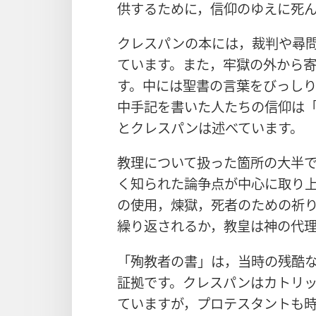
供するために，信仰のゆえに死
クレスパンの本には，裁判や尋
ています。また，牢獄の外から
す。中には聖書の言葉をびっし
中手記を書いた人たちの信仰は
とクレスパンは述べています。
教理について扱った箇所の大半
く知られた論争点が中心に取り
の使用，煉獄，死者のための祈
繰り返されるか，教皇は神の代
「殉教者の書」は，当時の残酷
証拠です。クレスパンはカトリ
ていますが，プロテスタントも