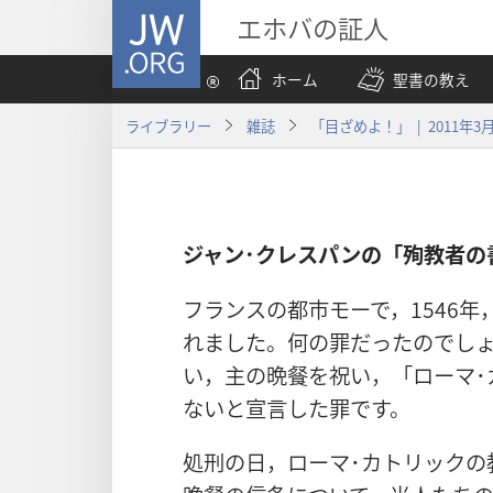
JW.ORG
エホバの証人
ホーム
聖書の教え
ライブラリー
雑誌
「目ざめよ！」 | 2011年3
ジャン･クレスパンの「殉教者の
フランスの都市モーで，1546年
れました。何の罪だったのでし
い，主の晩餐を祝い，「ローマ･
ないと宣言した罪です。
処刑の日，ローマ･カトリックの