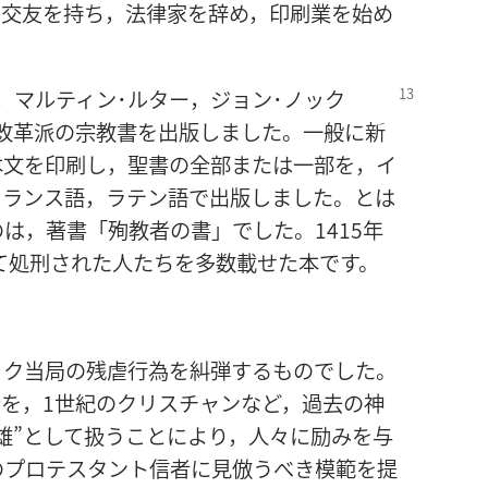
と交友を持ち，法律家を辞め，印刷業を始め
，マルティン･ルター，
ジョン･ノック
改革派の宗教書を出版しました。一般に新
本文を印刷し，聖書の全部または一部を，イ
フランス語，ラテン語で出版しました。とは
は，著書「殉教者の書」でした。1415年
して処刑された人たちを多数載せた本です。
ック当局の残虐行為を糾弾するものでした。
を，1世紀のクリスチャンなど，過去の神
雄”として扱うことにより，人々に励みを与
のプロテスタント信者に見倣うべき模範を提