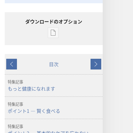
ダウンロードのオプション
出
版
物
の
目次
ダ
戻
次
ウ
る
へ
ン
特集記事
ロー
もっと健康になれます
ド
オ
特集記事
プ
ポイント1 ― 賢く食べる
ショ
ン
特集記事
「目