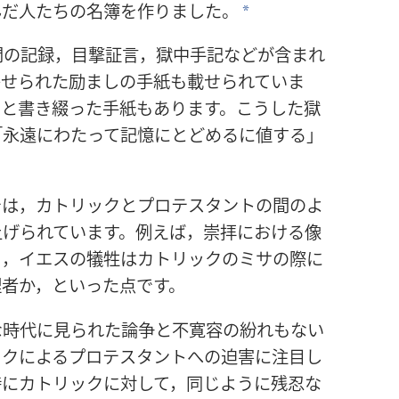
んだ人たちの名簿を作りました。
*
問の記録，目撃証言，獄中手記などが含まれ
寄せられた励ましの手紙も載せられていま
りと書き綴った手紙もあります。こうした獄
「永遠にわたって記憶にとどめるに値する」
では，カトリックとプロテスタントの間のよ
上げられています。例えば，崇拝における像
り，イエスの犠牲はカトリックのミサの際に
理者か，といった点です。
な時代に見られた論争と不寛容の紛れもない
ックによるプロテスタントへの迫害に注目し
時にカトリックに対して，同じように残忍な