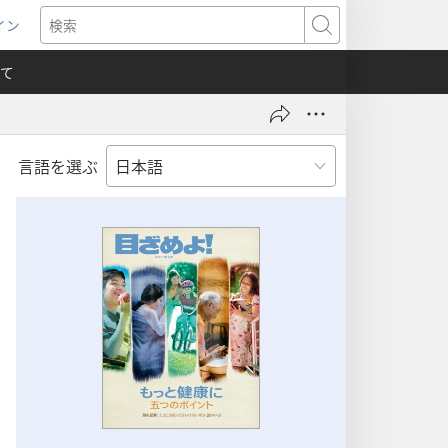
イン
新
検
索
て
言語を選ぶ
）