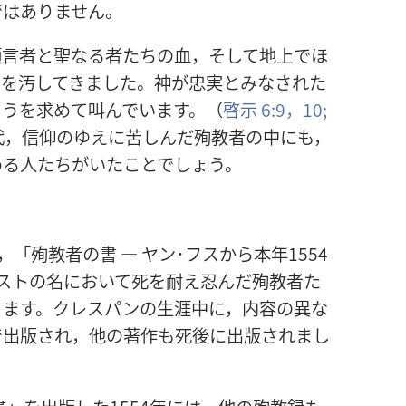
ではありません。
預言者と聖なる者たちの血，そして地上でほ
らを汚してきました。神が忠実とみなされた
ゅうを求めて叫んでいます。（
啓示 6:9，10;
代，信仰のゆえに苦しんだ殉教者の中にも，
める人たちがいたことでしょう。
「殉教者の書 ― ヤン･フスから本年1554
ストの名において死を耐え忍んだ殉教者た
ります。クレスパンの生涯中に，内容の異な
で出版され，他の著作も死後に出版されまし