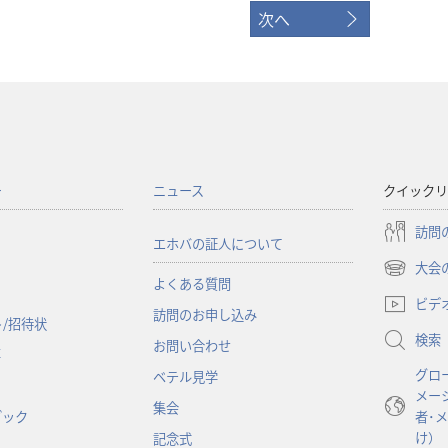
次へ
ー
ニュース
クイックリ
訪問
エホバの証人について
大会
（新
よくある質問
し
ビデ
訪問のお申し込み
い
/招待状
検索
タ
お問い合わせ
事
ブ
グロ
ベテル見学
で
メー
開
集会
ブック
者･
く）
け）
記念式