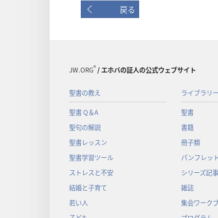
戻る
®
JW.ORG
/ エホバの証人の公式ウェブサイト
聖書の教え
ライブラリ
聖書 Q＆A
聖書
聖句の解説
書籍
聖書レッスン
冊子類
聖書学習ツール
パンフレット
ストレスと不安
シリーズ記
結婚と子育て
雑誌
若い人
集会ワーク
子ども
プログラム