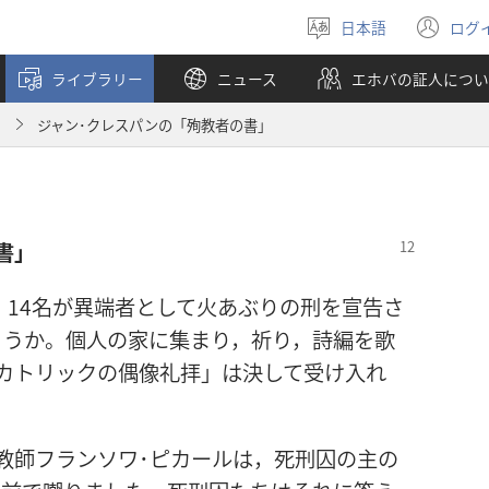
日本語
ログ
言
（
語
し
ライブラリー
ニュース
エホバの証人につい
を
い
選
タ
月
ジャン･クレスパンの「殉教者の書」
ぶ
ブ
で
開
く
書」
，14名が異端者として火あぶりの刑を宣告さ
ょうか。個人の家に集まり，祈り，詩編を歌
カトリックの偶像礼拝」は決して受け入れ
教師フランソワ･ピカールは，死刑囚の主の