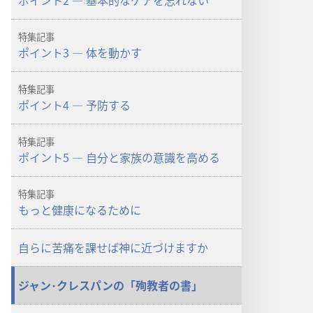
ポイント2 ― 基本的なケアを忘れない
ざ
め
特集記事
よ！」
ポイント3 ― 体を動かす
2011
年
特集記事
3
ポイント4 ― 予防する
月
特集記事
ポイント5 ― 自分と家族の意識を高める
特集記事
もっと健康になるために
自らに苦痛を課せば神に近づけますか
ジャン･クレスパンの「殉教者の書」