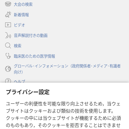
年
し
大会の検索
（新
い
3
し
新着情報
タ
月
い
ブ
ビデオ
タ
で
ブ
開
音声解説付きの動画
で
く）
開
検索
く）
臨床医のための医学情報
グローバル･インフォメーション（政府関係者･メディア･有識者
向け）
ヘルプ
プライバシー設定
寄付
（新
ユーザーの利便性を可能な限り向上させるため，当ウェ
し
ブサイトはクッキーおよび類似の技術を使用します。
い
ものみの塔 オンライン・ライブラリー
（新
タ
クッキーの中には当ウェブサイトが機能するために必須
し
ブ
®
のものもあり，そのクッキーを拒否することはできませ
JW Hub
い
（新
で