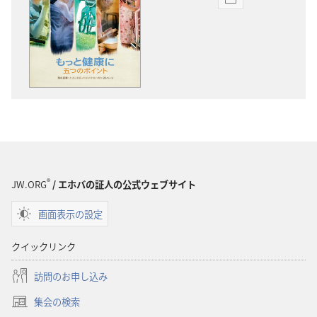
出
版
物
の
ダ
ウ
ン
ロー
ド
オ
プ
®
JW.ORG
/ エホバの証人の公式ウェブサイト
ショ
画面表示の設定
ン
「目
クイックリンク
ざ
め
訪問のお申し込み
よ！」
集会の検索
2011
（新