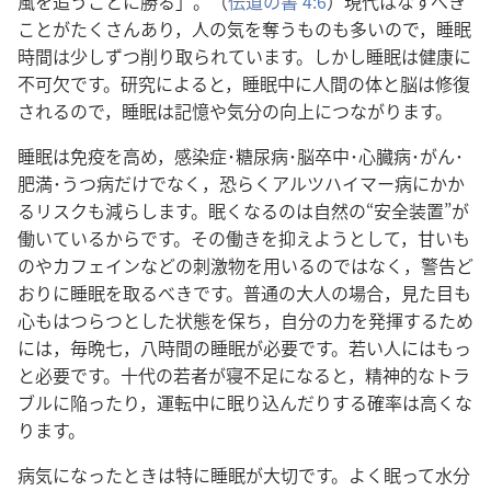
風を追うことに勝る」。（
伝道の書 4:6
）現代はなすべき
ことがたくさんあり，人の気を奪うものも多いので，睡眠
時間は少しずつ削り取られています。しかし睡眠は健康に
不可欠です。研究によると，睡眠中に人間の体と脳は修復
されるので，睡眠は記憶や気分の向上につながります。
睡眠は免疫を高め，感染症･糖尿病･脳卒中･心臓病･がん･
肥満･うつ病だけでなく，恐らくアルツハイマー病にかか
るリスクも減らします。眠くなるのは自然の“安全装置”が
働いているからです。その働きを抑えようとして，甘いも
のやカフェインなどの刺激物を用いるのではなく，警告ど
おりに睡眠を取るべきです。普通の大人の場合，見た目も
心もはつらつとした状態を保ち，自分の力を発揮するため
には，毎晩七，八時間の睡眠が必要です。若い人にはもっ
と必要です。十代の若者が寝不足になると，精神的なトラ
ブルに陥ったり，運転中に眠り込んだりする確率は高くな
ります。
病気になったときは特に睡眠が大切です。よく眠って水分