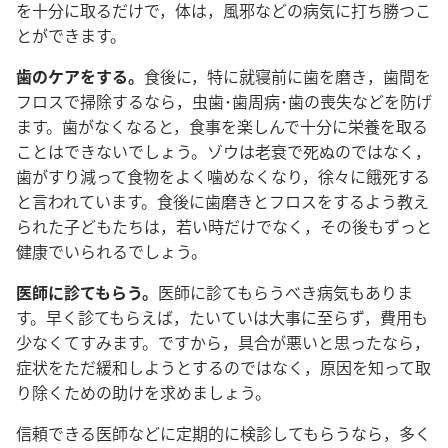
を十分に取るだけで，体は，風邪などの病気に打ち勝つこ
とができます。
歯のケアをする。
食後に，特に就寝前に歯を磨き，歯間を
フロスで掃除するなら，虫歯･歯周病･歯の喪失などを防げ
ます。歯がなくなると，食事を楽しんで十分に栄養を取る
ことはできないでしょう。ゾウは老衰で死ぬのではなく，
歯がすり減って食物をよく噛めなくなり，徐々に餓死する
と言われています。食後に歯磨きとフロスをするよう教え
られた子どもたちは，若い時だけでなく，その後もずっと
健康でいられるでしょう。
医師に診てもらう。
医師に診てもらうべき病気もありま
す。早く診てもらえば，たいていは大事に至らず，費用も
少なくてすみます。ですから，具合が悪いと思ったなら，
症状をただ緩和しようとするのではなく，原因を知って取
り除くための助けを求めましょう。
信頼できる医師などに定期的に検診してもらうなら，多く