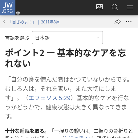
JW.ORG
ロ
サ
JW.ORG
メ
グ
イ
の
ニ
イ
「目ざめよ！」 | 2011年3月
ト
検
を
ン
の
索
表
（新
言語を選ぶ
言
示
し
語
ポイント2 ― 基本的なケアを忘
い
を
タ
れない
変
ブ
え
で
「自分の身を憎んだ者はかつていないからです。
る
開
むしろ人は，それを養い，また大切にしま
く）
す」。（
エフェソス 5:29
）基本的なケアを行な
うかどうかで，健康状態は大きく異なってきま
す。
十分な睡眠を取る。
「一握りの憩いは，二握りの骨折りと