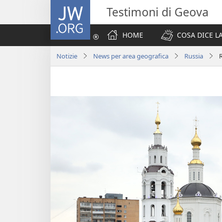
JW.ORG
Testimoni di Geova
HOME
COSA DICE LA
Notizie
News per area geografica
Russia
R