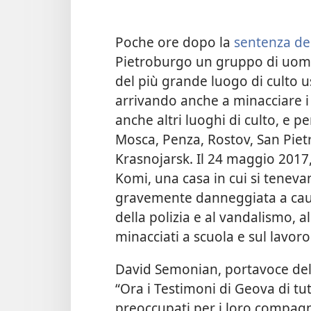
Poche ore dopo la
sentenza de
Pietroburgo un gruppo di uomin
del più grande luogo di culto u
arrivando anche a minacciare i 
anche altri luoghi di culto, e p
Mosca, Penza, Rostov, San Piet
Krasnojarsk. Il 24 maggio 2017, 
Komi, una casa in cui si teneva
gravemente danneggiata a causa
della polizia e al vandalismo, a
minacciati a scuola e sul lavor
David Semonian, portavoce del
“Ora i Testimoni di Geova di t
preoccupati per i loro compagni