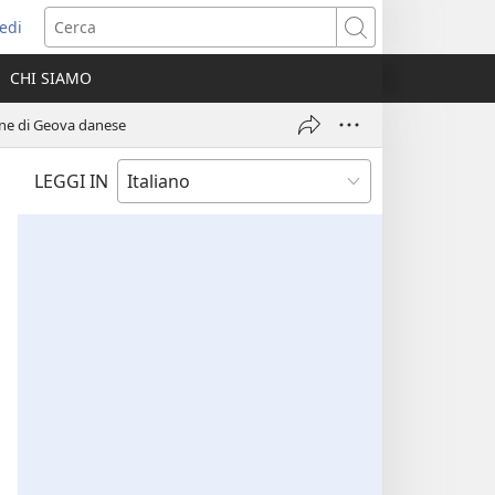
edi
pre
Cerca
a
CHI SIAMO
ova
nestra)
mone di Geova danese
LEGGI IN