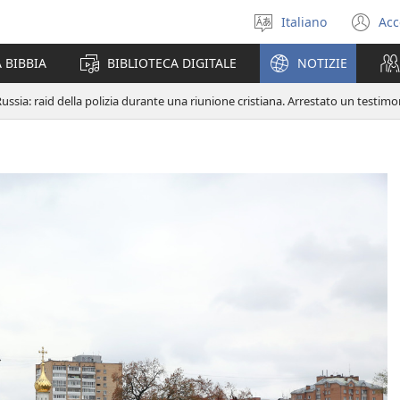
Italiano
Acc
Seleziona
(a
la
un
 BIBBIA
BIBLIOTECA DIGITALE
NOTIZIE
lingua
nu
fi
ussia: raid della polizia durante una riunione cristiana. Arrestato un testi