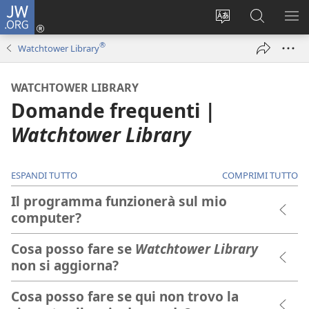
JW.ORG
Accedi
(apre
Modificare
Cerca
MO
una
la
in
ME
®
Watchtower Library
nuova
lingua
JW.ORG
finestra)
del
WATCHTOWER LIBRARY
sito
Domande frequenti |
Watchtower Library
ESPANDI TUTTO
COMPRIMI TUTTO
Il programma funzionerà sul mio
computer?
Cosa posso fare se
Watchtower Library
non si aggiorna?
Cosa posso fare se qui non trovo la