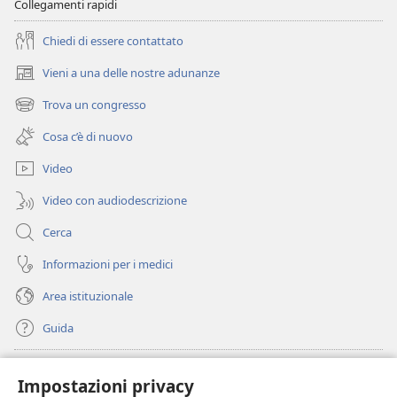
Collegamenti rapidi
Chiedi di essere contattato
Vieni a una delle nostre adunanze
(apre
una
Trova un congresso
(apre
nuova
una
finestra)
Cosa c’è di nuovo
nuova
finestra)
Video
Video con audiodescrizione
Cerca
Informazioni per i medici
Area istituzionale
Guida
Donazioni
(apre
Impostazioni privacy
una