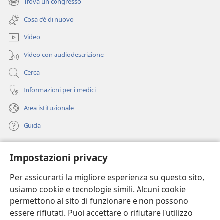
Trova un congresso
(apre
nuova
una
finestra)
Cosa c’è di nuovo
nuova
finestra)
Video
Video con audiodescrizione
Cerca
Informazioni per i medici
Area istituzionale
Guida
Donazioni
(apre
Impostazioni privacy
una
nuova
Per assicurarti la migliore esperienza su questo sito,
BIBLIOTECA ONLINE Watchtower
(apre
finestra)
usiamo cookie e tecnologie simili. Alcuni cookie
una
®
JW Hub
permettono al sito di funzionare e non possono
nuova
(apre
finestra)
essere rifiutati. Puoi accettare o rifiutare l’utilizzo
una
®