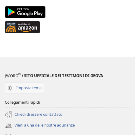
Android
App
on
Available
Google
at
Play
Amazon
(apre
(apre
una
una
nuova
nuova
finestra)
finestra)
®
JW.ORG
/ SITO UFFICIALE DEI TESTIMONI DI GEOVA
Imposta tema
Collegamenti rapidi
Chiedi di essere contattato
Vieni a una delle nostre adunanze
(apre
una