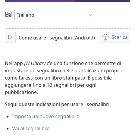
Scegli
la
lingua
Scarica
Come usare i segnalibri (Android)
Play
Opzioni
per
il
download
Nell’app
JW Library
c’è una funzione che permette di
dei
impostare un segnalibro nelle pubblicazioni proprio
video
come faresti con un libro stampato. È possibile
aggiungere fino a 10 segnalibri per ogni
pubblicazione.
Segui queste indicazioni per usare i segnalibri:
Imposta un nuovo segnalibro
Vai al segnalibro