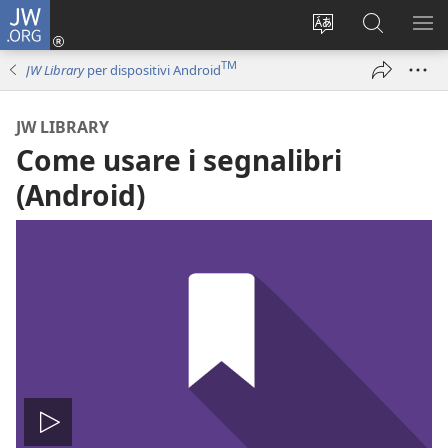
JW.ORG
Accedi
(apre
Modificare
Cerca
MO
una
la
in
ME
TM
JW Library
per dispositivi Android
nuova
lingua
JW.ORG
finestra)
del
JW LIBRARY
sito
Come usare i segnalibri
(Android)
Play