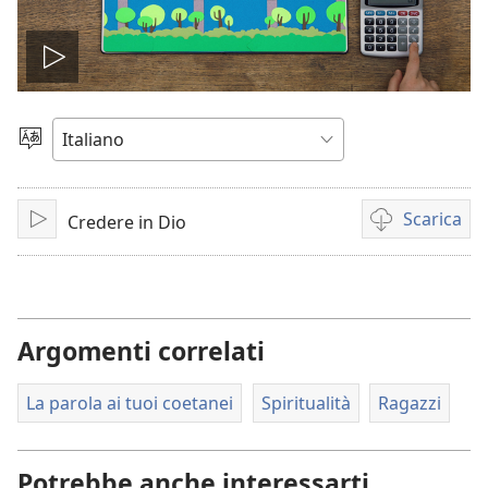
Play
Scegli
la
lingua
Scarica
Credere in Dio
Play
Opzioni
per
il
download
dei
Argomenti correlati
video
La parola ai tuoi coetanei
Spiritualità
Ragazzi
Potrebbe anche interessarti