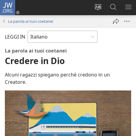
JW.ORG
Accedi
(apre
Modificare
Cerca
MO
una
la
in
ME
La parola ai tuoi coetanei
nuova
lingua
JW.ORG
finestra)
del
LEGGI IN
sito
La parola ai tuoi coetanei
Credere in Dio
Alcuni ragazzi spiegano perché credono in un
Creatore.