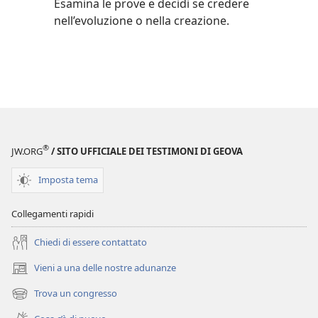
Esamina le prove e decidi se credere
nell’evoluzione o nella creazione.
®
JW.ORG
/ SITO UFFICIALE DEI TESTIMONI DI GEOVA
Imposta tema
Collegamenti rapidi
Chiedi di essere contattato
Vieni a una delle nostre adunanze
(apre
una
Trova un congresso
(apre
nuova
una
finestra)