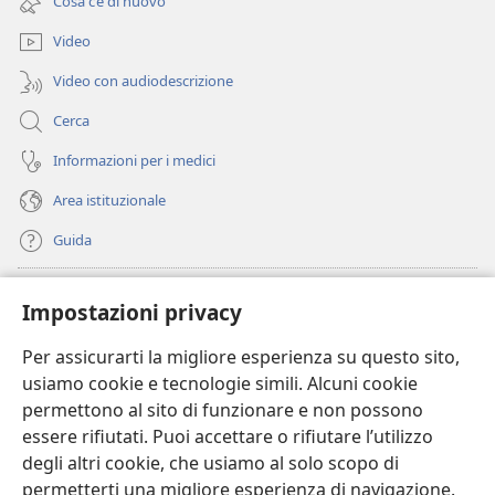
Cosa c’è di nuovo
nuova
finestra)
Video
Video con audiodescrizione
Cerca
Informazioni per i medici
Area istituzionale
Guida
Donazioni
(apre
Impostazioni privacy
una
nuova
Per assicurarti la migliore esperienza su questo sito,
BIBLIOTECA ONLINE Watchtower
(apre
finestra)
usiamo cookie e tecnologie simili. Alcuni cookie
una
®
JW Hub
permettono al sito di funzionare e non possono
nuova
(apre
finestra)
essere rifiutati. Puoi accettare o rifiutare l’utilizzo
una
®
JW Library
nuova
degli altri cookie, che usiamo al solo scopo di
finestra)
permetterti una migliore esperienza di navigazione.