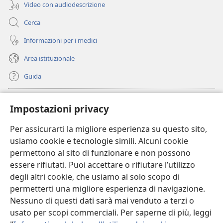
Video con audiodescrizione
Cerca
Informazioni per i medici
Area istituzionale
Guida
Donazioni
(apre
Impostazioni privacy
una
nuova
Per assicurarti la migliore esperienza su questo sito,
BIBLIOTECA ONLINE Watchtower
(apre
finestra)
usiamo cookie e tecnologie simili. Alcuni cookie
una
®
JW Hub
permettono al sito di funzionare e non possono
nuova
(apre
finestra)
essere rifiutati. Puoi accettare o rifiutare l’utilizzo
una
®
JW Library
nuova
degli altri cookie, che usiamo al solo scopo di
finestra)
permetterti una migliore esperienza di navigazione.
®
Watchtower Library
Nessuno di questi dati sarà mai venduto a terzi o
usato per scopi commerciali. Per saperne di più, leggi