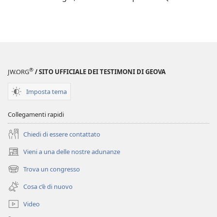
®
JW.ORG
/ SITO UFFICIALE DEI TESTIMONI DI GEOVA
Imposta tema
Collegamenti rapidi
Chiedi di essere contattato
Vieni a una delle nostre adunanze
(apre
una
Trova un congresso
(apre
nuova
una
finestra)
Cosa c’è di nuovo
nuova
finestra)
Video