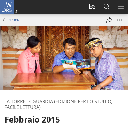
JW.ORG
Accedi
(apre
Modificare
Cerca
MO
una
la
in
ME
Riviste
nuova
lingua
JW.ORG
finestra)
del
sito
LA TORRE DI GUARDIA (EDIZIONE PER LO STUDIO,
FACILE LETTURA)
Febbraio 2015