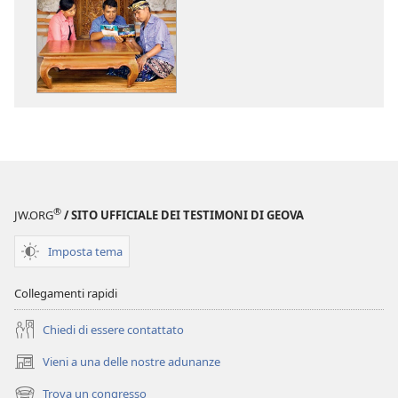
per
per
il
il
download
download
delle
dei
pubblicazioni
file
LA
audio
TORRE
LA
DI
TORRE
GUARDIA
DI
(EDIZIONE
GUARDIA
®
JW.ORG
/ SITO UFFICIALE DEI TESTIMONI DI GEOVA
PER
(EDIZIONE
LO
PER
Imposta tema
STUDIO,
LO
FACILE
STUDIO,
Collegamenti rapidi
LETTURA)
FACILE
Febbraio 2015
LETTURA)
Chiedi di essere contattato
Febbraio 201
Vieni a una delle nostre adunanze
(apre
una
Trova un congresso