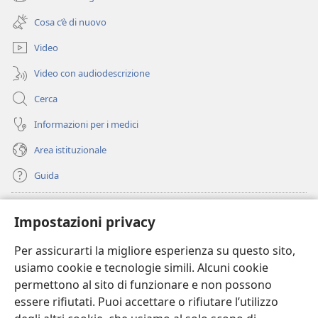
(apre
nuova
una
finestra)
Cosa c’è di nuovo
nuova
finestra)
Video
Video con audiodescrizione
Cerca
Informazioni per i medici
Area istituzionale
Guida
Donazioni
(apre
Impostazioni privacy
una
nuova
Per assicurarti la migliore esperienza su questo sito,
BIBLIOTECA ONLINE Watchtower
(apre
finestra)
usiamo cookie e tecnologie simili. Alcuni cookie
una
®
JW Hub
permettono al sito di funzionare e non possono
nuova
(apre
finestra)
essere rifiutati. Puoi accettare o rifiutare l’utilizzo
una
®
JW Library
nuova