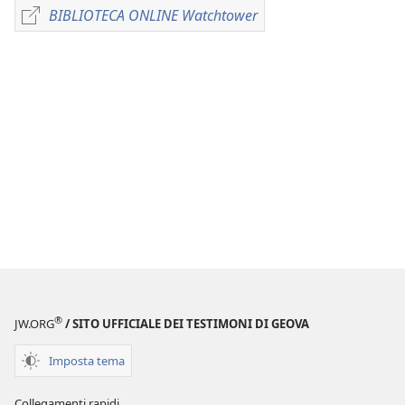
per
BIBLIOTECA ONLINE Watchtower
BIBLIOTECA
il
ONLINE
download
Watchtower
delle
pubblicazioni
RIVISTE
8 novembre
1991
®
JW.ORG
/ SITO UFFICIALE DEI TESTIMONI DI GEOVA
Imposta tema
Collegamenti rapidi