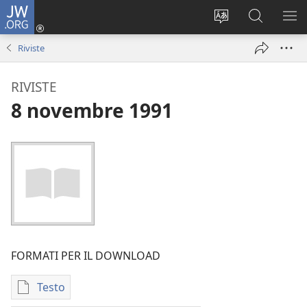
JW.ORG
Accedi
(apre
Modificare
Cerca
MO
una
la
in
ME
Riviste
nuova
lingua
JW.ORG
finestra)
del
RIVISTE
sito
8 novembre 1991
FORMATI PER IL DOWNLOAD
Testo
Opzioni