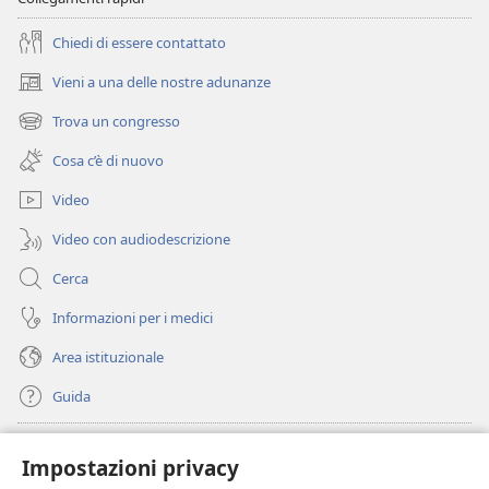
Chiedi di essere contattato
Vieni a una delle nostre adunanze
(apre
una
Trova un congresso
(apre
nuova
una
finestra)
Cosa c’è di nuovo
nuova
finestra)
Video
Video con audiodescrizione
Cerca
Informazioni per i medici
Area istituzionale
Guida
Donazioni
(apre
Impostazioni privacy
una