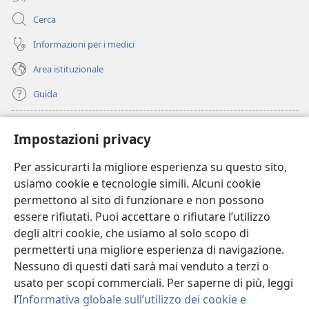
Cerca
Informazioni per i medici
Area istituzionale
Guida
Donazioni
(apre
Impostazioni privacy
una
nuova
Per assicurarti la migliore esperienza su questo sito,
BIBLIOTECA ONLINE Watchtower
(apre
finestra)
usiamo cookie e tecnologie simili. Alcuni cookie
una
®
JW Hub
permettono al sito di funzionare e non possono
nuova
(apre
finestra)
essere rifiutati. Puoi accettare o rifiutare l’utilizzo
una
®
JW Library
nuova
degli altri cookie, che usiamo al solo scopo di
finestra)
permetterti una migliore esperienza di navigazione.
®
Watchtower Library
Nessuno di questi dati sarà mai venduto a terzi o
usato per scopi commerciali. Per saperne di più, leggi
l’
Informativa globale sull’utilizzo dei cookie e