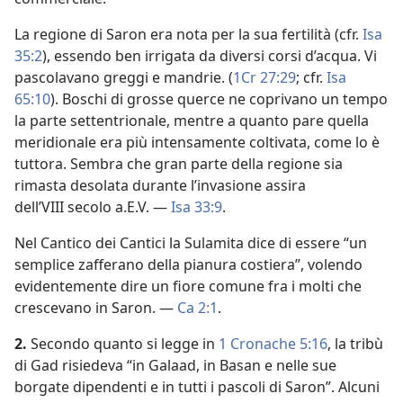
La regione di Saron era nota per la sua fertilità (cfr.
Isa
35:2
), essendo ben irrigata da diversi corsi d’acqua. Vi
pascolavano greggi e mandrie. (
1Cr 27:29
; cfr.
Isa
65:10
). Boschi di grosse querce ne coprivano un tempo
la parte settentrionale, mentre a quanto pare quella
meridionale era più intensamente coltivata, come lo è
tuttora. Sembra che gran parte della regione sia
rimasta desolata durante l’invasione assira
dell’VIII secolo a.E.V. —
Isa 33:9
.
Nel Cantico dei Cantici la Sulamita dice di essere “un
semplice zafferano della pianura costiera”, volendo
evidentemente dire un fiore comune fra i molti che
crescevano in Saron. —
Ca 2:1
.
2.
Secondo quanto si legge in
1 Cronache 5:16
, la tribù
di Gad risiedeva “in Galaad, in Basan e nelle sue
borgate dipendenti e in tutti i pascoli di Saron”. Alcuni