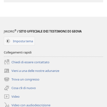
Perspicacia
nello
studio
delle
Scritture
®
JW.ORG
/ SITO UFFICIALE DEI TESTIMONI DI GEOVA
Imposta tema
Collegamenti rapidi
Chiedi di essere contattato
Vieni a una delle nostre adunanze
(apre
una
Trova un congresso
(apre
nuova
una
finestra)
Cosa c’è di nuovo
nuova
finestra)
Video
Video con audiodescrizione