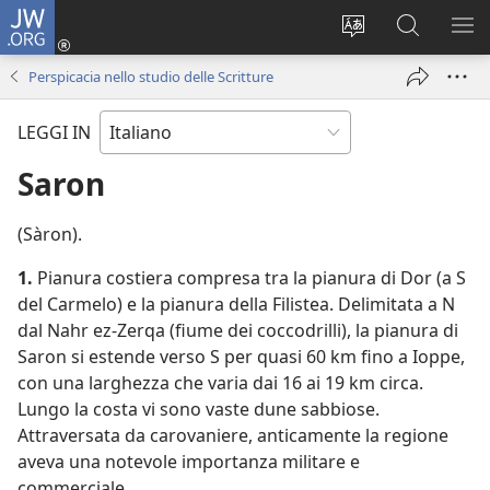
JW.ORG
Accedi
(apre
Modificare
Cerca
MO
una
la
in
ME
Perspicacia nello studio delle Scritture
nuova
lingua
JW.ORG
finestra)
del
LEGGI IN
sito
Saron
(Sàron).
1.
Pianura costiera compresa tra la pianura di Dor (a S
del Carmelo) e la pianura della Filistea. Delimitata a N
dal Nahr ez-Zerqa (fiume dei coccodrilli), la pianura di
Saron si estende verso S per quasi 60 km fino a Ioppe,
con una larghezza che varia dai 16 ai 19 km circa.
Lungo la costa vi sono vaste dune sabbiose.
Attraversata da carovaniere, anticamente la regione
aveva una notevole importanza militare e
commerciale.