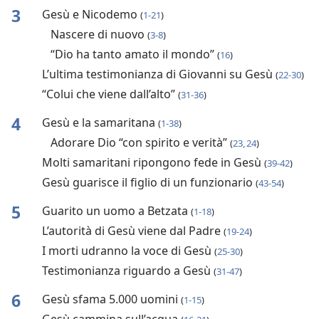
3
Gesù e Nicodemo
(
1-21
)
Nascere di nuovo
(
3-8
)
“Dio ha tanto amato il mondo”
(
16
)
L’ultima testimonianza di Giovanni su Gesù
(
22-30
)
“Colui che viene dall’alto”
(
31-36
)
4
Gesù e la samaritana
(
1-38
)
Adorare Dio “con spirito e verità”
(
23, 24
)
Molti samaritani ripongono fede in Gesù
(
39-42
)
Gesù guarisce il figlio di un funzionario
(
43-54
)
5
Guarito un uomo a Betzata
(
1-18
)
L’autorità di Gesù viene dal Padre
(
19-24
)
I morti udranno la voce di Gesù
(
25-30
)
Testimonianza riguardo a Gesù
(
31-47
)
6
Gesù sfama 5.000 uomini
(
1-15
)