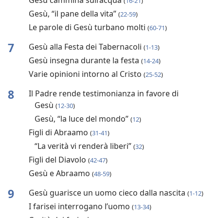
Gesù cammina sull’acqua
(
16-21
)
Gesù, “il pane della vita”
(
22-59
)
Le parole di Gesù turbano molti
(
60-71
)
7
Gesù alla Festa dei Tabernacoli
(
1-13
)
Gesù insegna durante la festa
(
14-24
)
Varie opinioni intorno al Cristo
(
25-52
)
8
Il Padre rende testimonianza in favore di
Gesù
(
12-30
)
Gesù, “la luce del mondo”
(
12
)
Figli di Abraamo
(
31-41
)
“La verità vi renderà liberi”
(
32
)
Figli del Diavolo
(
42-47
)
Gesù e Abraamo
(
48-59
)
9
Gesù guarisce un uomo cieco dalla nascita
(
1-12
)
I farisei interrogano l’uomo
(
13-34
)