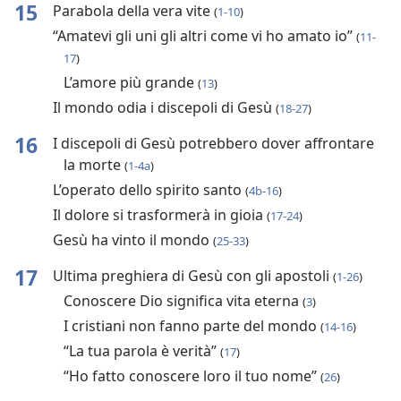
15
Parabola della vera vite
(
1-10
)
“Amatevi gli uni gli altri come vi ho amato io”
(
11-
17
)
L’amore più grande
(
13
)
Il mondo odia i discepoli di Gesù
(
18-27
)
16
I discepoli di Gesù potrebbero dover affrontare
la morte
(
1-4a
)
L’operato dello spirito santo
(
4b-16
)
Il dolore si trasformerà in gioia
(
17-24
)
Gesù ha vinto il mondo
(
25-33
)
17
Ultima preghiera di Gesù con gli apostoli
(
1-26
)
Conoscere Dio significa vita eterna
(
3
)
I cristiani non fanno parte del mondo
(
14-16
)
“La tua parola è verità”
(
17
)
“Ho fatto conoscere loro il tuo nome”
(
26
)