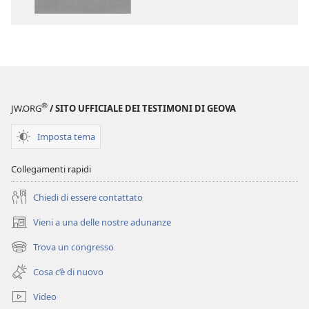
pubblicazioni
file
Traduzione
audio
del
Traduzione
Nuovo
del
Mondo
Nuovo
delle
Mondo
®
JW.ORG
/ SITO UFFICIALE DEI TESTIMONI DI GEOVA
Sacre
delle
Scritture
Sacre
Imposta tema
(Revisione 2017)
Scritture
(Revisione 20
Collegamenti rapidi
Chiedi di essere contattato
Vieni a una delle nostre adunanze
(apre
una
Trova un congresso
(apre
nuova
una
finestra)
Cosa c’è di nuovo
nuova
finestra)
Video