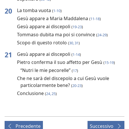
20
La tomba vuota
(
1-10
)
Gesù appare a Maria Maddalena
(
11-18
)
Gesù appare ai discepoli
(
19-23
)
Tommaso dubita ma poi si convince
(
24-29
)
Scopo di questo rotolo
(
30, 31
)
21
Gesù appare ai discepoli
(
1-14
)
Pietro conferma il suo affetto per Gesù
(
15-19
)
“Nutri le mie pecorelle”
(
17
)
Che ne sarà del discepolo a cui Gesù vuole
particolarmente bene?
(
20-23
)
Conclusione
(
24, 25
)
Precedente
Successivo