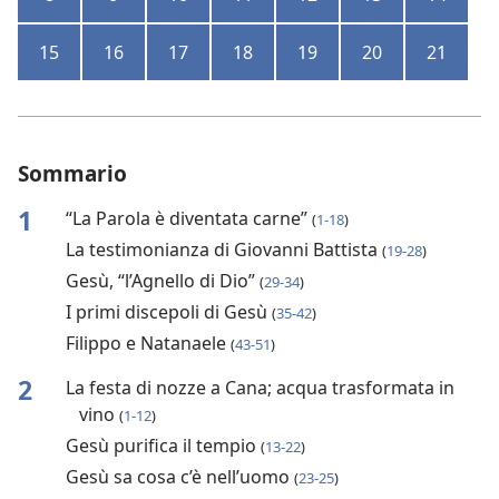
15
16
17
18
19
20
21
Sommario
1
“La Parola è diventata carne”
(
1-18
)
La testimonianza di Giovanni Battista
(
19-28
)
Gesù, “l’Agnello di Dio”
(
29-34
)
I primi discepoli di Gesù
(
35-42
)
Filippo e Natanaele
(
43-51
)
2
La festa di nozze a Cana; acqua trasformata in
vino
(
1-12
)
Gesù purifica il tempio
(
13-22
)
Gesù sa cosa c’è nell’uomo
(
23-25
)