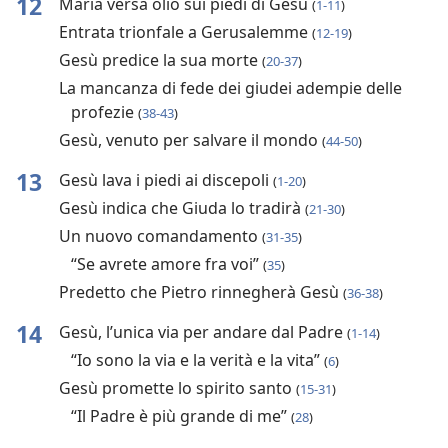
12
Maria versa olio sui piedi di Gesù
(
1-11
)
Entrata trionfale a Gerusalemme
(
12-19
)
Gesù predice la sua morte
(
20-37
)
La mancanza di fede dei giudei adempie delle
profezie
(
38-43
)
Gesù, venuto per salvare il mondo
(
44-50
)
13
Gesù lava i piedi ai discepoli
(
1-20
)
Gesù indica che Giuda lo tradirà
(
21-30
)
Un nuovo comandamento
(
31-35
)
“Se avrete amore fra voi”
(
35
)
Predetto che Pietro rinnegherà Gesù
(
36-38
)
14
Gesù, l’unica via per andare dal Padre
(
1-14
)
“Io sono la via e la verità e la vita”
(
6
)
Gesù promette lo spirito santo
(
15-31
)
“Il Padre è più grande di me”
(
28
)