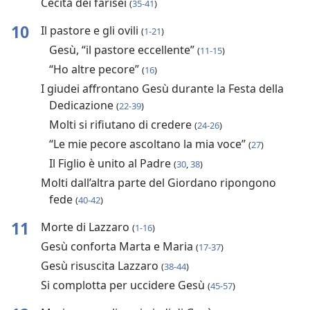
Cecità dei farisei
(
35-41
)
10
Il pastore e gli ovili
(
1-21
)
Gesù, “il pastore eccellente”
(
11-15
)
“Ho altre pecore”
(
16
)
I giudei affrontano Gesù durante la Festa della
Dedicazione
(
22-39
)
Molti si rifiutano di credere
(
24-26
)
“Le mie pecore ascoltano la mia voce”
(
27
)
Il Figlio è unito al Padre
(
30
,
38
)
Molti dall’altra parte del Giordano ripongono
fede
(
40-42
)
11
Morte di Lazzaro
(
1-16
)
Gesù conforta Marta e Maria
(
17-37
)
Gesù risuscita Lazzaro
(
38-44
)
Si complotta per uccidere Gesù
(
45-57
)