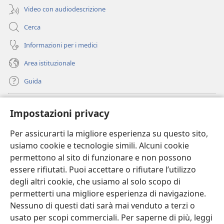
Video con audiodescrizione
Cerca
Informazioni per i medici
Area istituzionale
Guida
Donazioni
(apre
Impostazioni privacy
una
nuova
Per assicurarti la migliore esperienza su questo sito,
BIBLIOTECA ONLINE Watchtower
(apre
finestra)
usiamo cookie e tecnologie simili. Alcuni cookie
una
®
JW Hub
permettono al sito di funzionare e non possono
nuova
(apre
finestra)
essere rifiutati. Puoi accettare o rifiutare l’utilizzo
una
®
JW Library
nuova
degli altri cookie, che usiamo al solo scopo di
finestra)
permetterti una migliore esperienza di navigazione.
®
Watchtower Library
Nessuno di questi dati sarà mai venduto a terzi o
usato per scopi commerciali. Per saperne di più, leggi