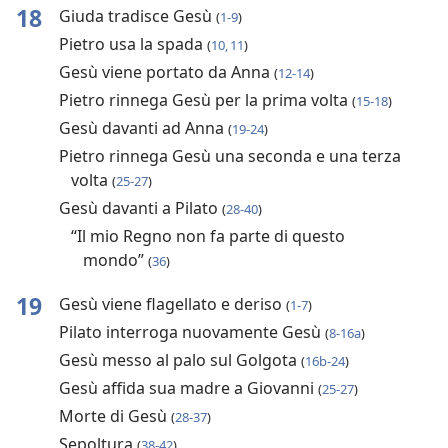
18
Giuda tradisce Gesù
(
1-9
)
Pietro usa la spada
(
10, 11
)
Gesù viene portato da Anna
(
12-14
)
Pietro rinnega Gesù per la prima volta
(
15-18
)
Gesù davanti ad Anna
(
19-24
)
Pietro rinnega Gesù una seconda e una terza
volta
(
25-27
)
Gesù davanti a Pilato
(
28-40
)
“Il mio Regno non fa parte di questo
mondo”
(
36
)
19
Gesù viene flagellato e deriso
(
1-7
)
Pilato interroga nuovamente Gesù
(
8-16a
)
Gesù messo al palo sul Golgota
(
16b-24
)
Gesù affida sua madre a Giovanni
(
25-27
)
Morte di Gesù
(
28-37
)
Sepoltura
(
38-42
)