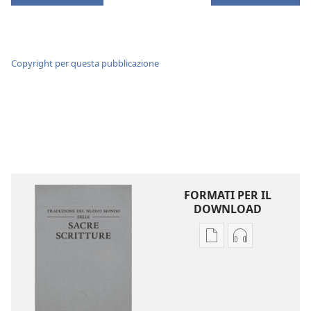
Copyright per questa pubblicazione
FORMATI PER IL
DOWNLOAD
Opzioni
Opzioni
per
per
il
il
download
download
delle
dei