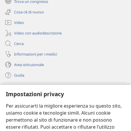
Trova un congresso
(apre
nuova
una
finestra)
Cosa c’è di nuovo
nuova
finestra)
Video
Video con audiodescrizione
Cerca
Informazioni per i medici
Area istituzionale
Guida
Donazioni
(apre
Impostazioni privacy
una
nuova
Per assicurarti la migliore esperienza su questo sito,
BIBLIOTECA ONLINE Watchtower
(apre
finestra)
usiamo cookie e tecnologie simili. Alcuni cookie
una
®
JW Hub
permettono al sito di funzionare e non possono
nuova
(apre
finestra)
essere rifiutati. Puoi accettare o rifiutare l’utilizzo
una
®