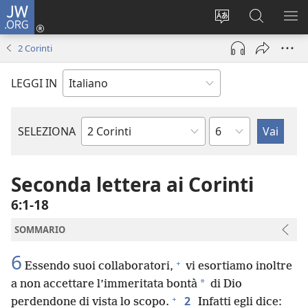
JW.ORG
Accedi
(apre
Modificare
Cerca
MO
una
la
in
ME
2 Corinti
nuova
lingua
JW.ORG
finestra)
del
LEGGI IN
sito
Capitolo
SELEZIONA
Libro
biblico
Seconda lettera ai Corinti
6:1-18
SOMMARIO
6
+
Essendo suoi collaboratori,
vi esortiamo inoltre
*
a non accettare l’immeritata bontà
di Dio
+
2
perdendone di vista lo scopo.
Infatti egli dice: