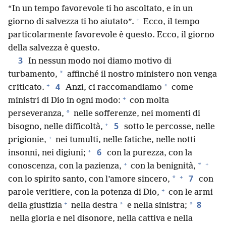
“In un tempo favorevole ti ho ascoltato, e in un
+
giorno di salvezza ti ho aiutato”.
Ecco, il tempo
particolarmente favorevole è questo. Ecco, il giorno
della salvezza è questo.
3
In nessun modo noi diamo motivo di
*
turbamento,
affinché il nostro ministero non venga
+
4
*
criticato.
Anzi, ci raccomandiamo
come
+
ministri di Dio in ogni modo:
con molta
*
perseveranza,
nelle sofferenze, nei momenti di
+
5
bisogno, nelle difficoltà,
sotto le percosse, nelle
+
prigionie,
nei tumulti, nelle fatiche, nelle notti
+
6
insonni, nei digiuni;
con la purezza, con la
+
+
*
conoscenza, con la pazienza,
con la benignità,
+
7
*
con lo spirito santo, con l’amore sincero,
con
+
parole veritiere, con la potenza di Dio,
con le armi
+
8
*
*
della giustizia
nella destra
e nella sinistra;
nella gloria e nel disonore, nella cattiva e nella