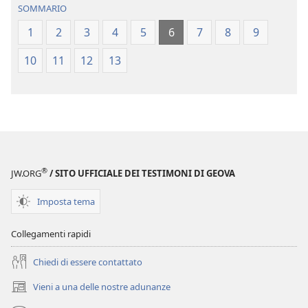
SOMMARIO
delle
Mondo
Sacre
delle
1
2
3
4
5
6
7
8
9
Scritture
Sacre
10
11
12
13
(Revisione 2017)
Scritture
(Revisione 20
®
JW.ORG
/ SITO UFFICIALE DEI TESTIMONI DI GEOVA
Imposta tema
Collegamenti rapidi
Chiedi di essere contattato
Vieni a una delle nostre adunanze
(apre
una