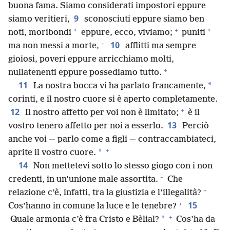
buona fama. Siamo considerati impostori eppure
9
siamo veritieri,
sconosciuti eppure siamo ben
+
*
*
noti, moribondi
eppure, ecco, viviamo;
puniti
+
10
ma non messi a morte,
afflitti ma sempre
gioiosi, poveri eppure arricchiamo molti,
+
nullatenenti eppure possediamo tutto.
11
*
La nostra bocca vi ha parlato francamente,
corinti, e il nostro cuore si è aperto completamente.
+
12
Il nostro affetto per voi non è limitato;
è il
13
vostro tenero affetto per noi a esserlo.
Perciò
anche voi — parlo come a figli — contraccambiateci,
+
*
aprite il vostro cuore.
14
Non mettetevi sotto lo stesso giogo con i non
+
credenti, in un’unione male assortita.
Che
+
relazione c’è, infatti, tra la giustizia e l’illegalità?
+
15
Cos’hanno in comune la luce e le tenebre?
+
*
Quale armonia c’è fra Cristo e Bèlial?
Cos’ha da