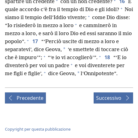
+
16
*
spartire un credente
con un non credente?
E
+
quale accordo c’è fra il tempio di Dio e gli idoli?
Noi
+
siamo il tempio dell’Iddio vivente;
come Dio disse:
+
“Io risiederò in mezzo a loro
e camminerò in
mezzo a loro, e sarò il loro Dio ed essi saranno il mio
+
17
popolo”.
“‘Perciò uscite di mezzo a loro e
*
separatevi’, dice Geova,
‘e smettete di toccare ciò
+
+
18
che è impuro’”;
“‘e io vi accoglierò’”.
“‘E io
+
diventerò per voi un padre
e voi diventerete per
+
*
me figli e figlie’,
dice Geova,
l’Onnipotente”.
Precedente
Successivo
Copyright per questa pubblicazione